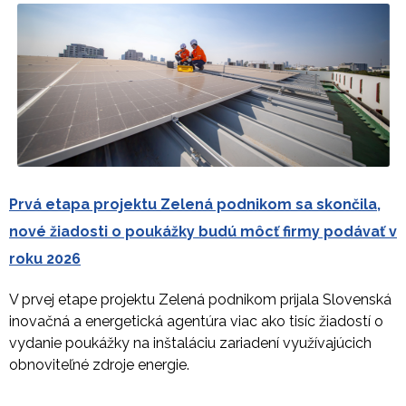
Prvá etapa projektu Zelená podnikom sa skončila,
nové žiadosti o poukážky budú môcť firmy podávať v
roku 2026
V prvej etape projektu Zelená podnikom prijala Slovenská
inovačná a energetická agentúra viac ako tisíc žiadostí o
vydanie poukážky na inštaláciu zariadení využívajúcich
obnoviteľné zdroje energie.