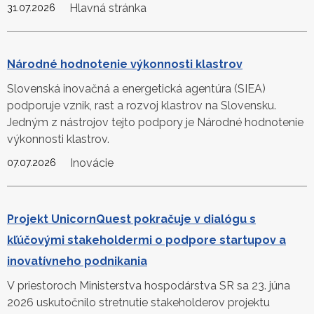
Hlavná stránka
31.07.2026
Národné hodnotenie výkonnosti klastrov
Slovenská inovačná a energetická agentúra (SIEA)
podporuje vznik, rast a rozvoj klastrov na Slovensku.
Jedným z nástrojov tejto podpory je Národné hodnotenie
výkonnosti klastrov.
Inovácie
07.07.2026
Projekt UnicornQuest pokračuje v dialógu s
kľúčovými stakeholdermi o podpore startupov a
inovatívneho podnikania
V priestoroch Ministerstva hospodárstva SR sa 23. júna
2026 uskutočnilo stretnutie stakeholderov projektu