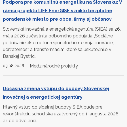
Podpora pre komunitnú energetiku na Slovensku: V
rámci projektu LIFE EnerGISE vzniklo bezplatné
poradenské miesto pre obce, firmy aj občanov
Slovenská inovačná a energetická agentúra (SIEA) sa 26.
mája 2026 zúčastnila odborného podujatia „Sociálne
podnikanie ako motor regionálneho rozvoja: inovácie,
udržateľnosť a transformácia“, ktoré sa uskutočnilo v
Banskej Bystrici.
Medzinárodné projekty
03.08.2026
Dočasná zmena vstupu do budovy Slovenskej
inovačnej a energetickej agentúry
Hlavný vstup do sídelnej budovy SIEA bude pre
rekonštrukciu schodiska uzatvorený od 1. augusta 2026
až do odvolania.