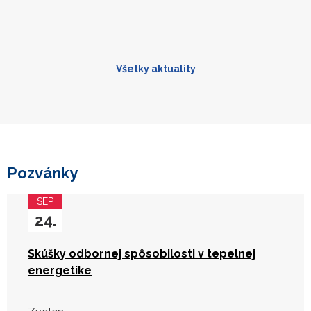
Všetky aktuality
Pozvánky
SEP
24.
Skúšky odbornej spôsobilosti v tepelnej
energetike