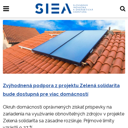
Zvýhodnená podpora z projektu Zelená solidarita
bude dostupná pre viac domácností
Okruh domácností oprávnených získať príspevky na
zariadenia na využívanie obnoviteľných zdrojov v projekte
Zelená solidarita sa zásadne rozširuje. Príjmové limity
vzrástli o 27 %.