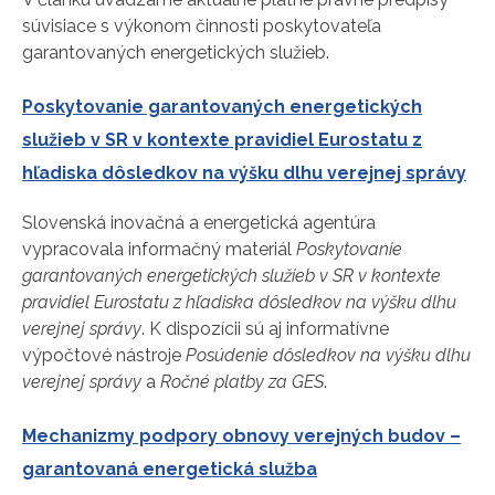
súvisiace s výkonom činnosti poskytovateľa
garantovaných energetických služieb.
Poskytovanie garantovaných energetických
služieb v SR v kontexte pravidiel Eurostatu z
hľadiska dôsledkov na výšku dlhu verejnej správy
Slovenská inovačná a energetická agentúra
vypracovala informačný materiál
Poskytovanie
garantovaných energetických služieb v SR v kontexte
pravidiel Eurostatu z hľadiska dôsledkov na výšku dlhu
verejnej
správy
. K dispozícii sú aj informatívne
výpočtové nástroje
Posúdenie dôsledkov na výšku dlhu
verejnej správy
a
Ročné platby za GES
.
Mechanizmy podpory obnovy verejných budov –
garantovaná energetická služba