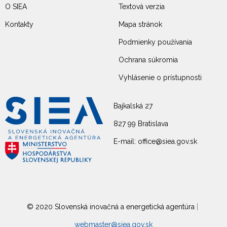
O SIEA
Textová verzia
Kontakty
Mapa stránok
Podmienky používania
Ochrana súkromia
Vyhlásenie o prístupnosti
Bajkalská 27
827 99 Bratislava
E-mail: office@siea.gov.sk
© 2020 Slovenská inovačná a energetická agentúra
|
webmaster@siea.gov.sk