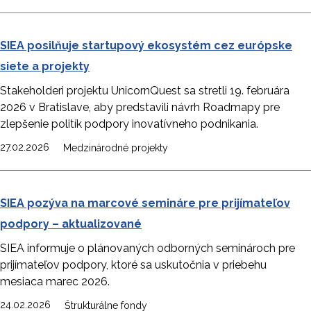
SIEA posilňuje startupový ekosystém cez európske
siete a projekty
Stakeholderi projektu UnicornQuest sa stretli 19. februára
2026 v Bratislave, aby predstavili návrh Roadmapy pre
zlepšenie politík podpory inovatívneho podnikania.
27.02.2026
Medzinárodné projekty
SIEA pozýva na marcové semináre pre prijímateľov
podpory – aktualizované
SIEA informuje o plánovaných odborných seminároch pre
prijímateľov podpory, ktoré sa uskutočnia v priebehu
mesiaca marec 2026.
24.02.2026
Štrukturálne fondy