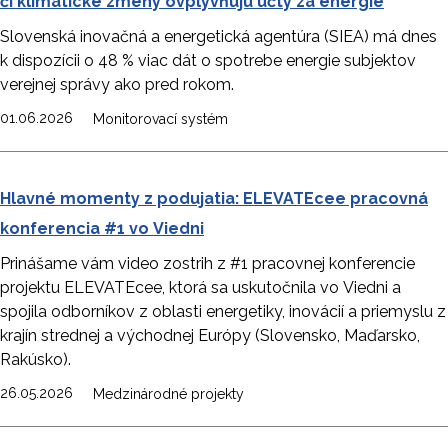
či klimatické zmeny ovplyvňujú účty za energie
Slovenská inovačná a energetická agentúra (SIEA) má dnes
k dispozícii o 48 % viac dát o spotrebe energie subjektov
verejnej správy ako pred rokom.
01.06.2026
Monitorovací systém
Hlavné momenty z podujatia: ELEVATEcee pracovná
konferencia #1 vo Viedni
Prinášame vám video zostrih z #1 pracovnej konferencie
projektu ELEVATEcee, ktorá sa uskutočnila vo Viedni a
spojila odborníkov z oblasti energetiky, inovácií a priemyslu z
krajín strednej a východnej Európy (Slovensko, Maďarsko,
Rakúsko).
26.05.2026
Medzinárodné projekty