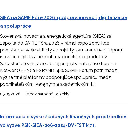
SIEA na SAPIE Fóre 2026: podpora inovácií, digitalizácie
a spolupráce
Slovenská inovačná a energetická agentúra (SIEA) sa
zapojila do SAPIE Fóra 2026 v rámci expo zóny, kde
predstavila svoje aktivity a projekty zamerané na podporu
inovácií, digitalizácie a internacionalizácie podnikov.
Súčasťou prezentácie boli aj projekty Enterprise Europe
Network (EEN) a EXPANDI 4.0. SAPIE Fórum patrí medzi
významné platformy podporujúce spoluprácu medzi
podnikateľským, verejným a akademickým […]
05.05.2026
Medzinárodné projekty
Informácia o výške žiadaných finančných prostriedkov
vo výzve PSK-SIEA-006-2024-DV-FST k 71.