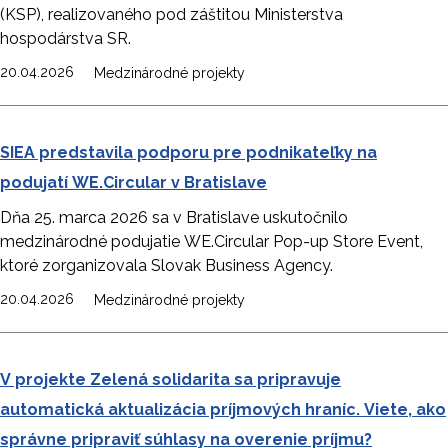
(KSP), realizovaného pod záštitou Ministerstva
hospodárstva SR.
20.04.2026
Medzinárodné projekty
SIEA predstavila podporu pre podnikateľky na
podujatí WE.Circular v Bratislave
Dňa 25. marca 2026 sa v Bratislave uskutočnilo
medzinárodné podujatie WE.Circular Pop-up Store Event,
ktoré zorganizovala Slovak Business Agency.
20.04.2026
Medzinárodné projekty
V projekte Zelená solidarita sa pripravuje
automatická aktualizácia príjmových hraníc. Viete, ako
správne pripraviť súhlasy na overenie príjmu?