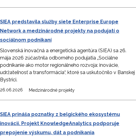
SIEA predstavila služby siete Enterprise Europe
Network a medzinárodné projekty na podujatí o
sociálnom podnikaní
Slovenská inovačná a energetická agentúra (SIEA) sa 26.
mája 2026 zúčastnila odborného podujatia „Sociálne
podnikanie ako motor regionálneho rozvoja: inovácie,
udržateľnosť a transformácia“, ktoré sa uskutočnilo v Banskej
Bystrici.
26.06.2026
Medzinárodné projekty
SIEA prináša poznatky z belgického ekosystému
inovácií. Projekt KnowledgeAnalytics podporuje
prepojenie výskumu, dát a podnikania