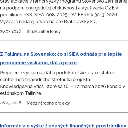
Stav alokácie v rámci výzvy Programu Slovensko zameranej
na podporu energetickej efektívnosti a využívania OZE v
podnikoch PSK-SIEA-008-2025-DV-EFRR k 30. 3. 2026
Výzva je naďalej otvorená pre Bratislavský kraj.
30.03.2026
Štrukturálne fondy
Z Tallinnu na Slovensko: čo si SIEA odnáša pre lepšie
prepojenie výskumu, dát a praxe
Prepojenie výskumu, dát a podnikateľskej praxe stálo v
centre medzinárodného stretnutia projektu
KnowledgeAnalytics, ktoré sa 16. – 17. marca 2026 konalo v
estónskom Tallinne.
26.03.2026
Medzinárodné projekty
Informácia o výške žiadaných finančných prostriedkov