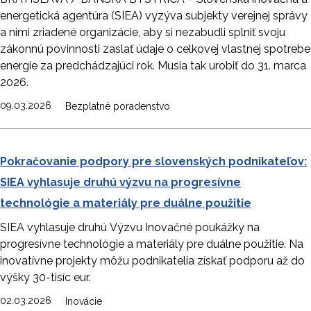
energetická agentúra (SIEA) vyzýva subjekty verejnej správy
a nimi zriadené organizácie, aby si nezabudli splniť svoju
zákonnú povinnosti zaslať údaje o celkovej vlastnej spotrebe
energie za predchádzajúci rok. Musia tak urobiť do 31. marca
2026.
09.03.2026
Bezplatné poradenstvo
Pokračovanie podpory pre slovenských podnikateľov:
SIEA vyhlasuje druhú výzvu na progresívne
technológie a materiály pre duálne použitie
SIEA vyhlasuje druhú Výzvu Inovačné poukážky na
progresívne technológie a materiály pre duálne použitie. Na
inovatívne projekty môžu podnikatelia získať podporu až do
výšky 30-tisíc eur.
02.03.2026
Inovácie