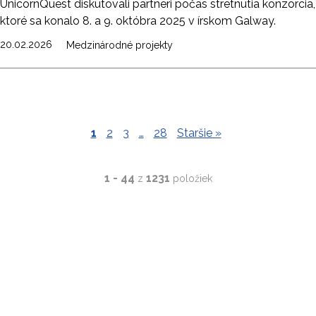
UnicornQuest diskutovali partneri počas stretnutia konzorcia,
ktoré sa konalo 8. a 9. októbra 2025 v írskom Galway.
20.02.2026
Medzinárodné projekty
1
2
3
…
28
Staršie »
1 - 44
1231
z
položiek