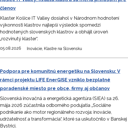
členov
Klaster Košice IT Valley dosiahol v Národnom hodnotení
výkonnosti klastrov najlepší výsledok spomedzi
hodnotených slovenských klastrov a obhájil úroveň
„rozvinutý klaster“.
,
05.08.2026
Inovácie
Klastre na Slovensku
Podpora pre komunitnú energetiku na Slovensku: V
rámci projektu LIFE EnerGISE vzniklo bezplatné
poradenské miesto pre obce, firmy aj občanov
Slovenská inovačná a energetická agentúra (SIEA) sa 26.
mája 2026 zúčastnila odborného podujatia „Sociálne
podnikanie ako motor regionálneho rozvoja: inovácie,
udržateľnosť a transformácia“, ktoré sa uskutočnilo v Banskej
Bystrici.