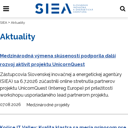
SIEA
>
Aktuality
Aktuality
Medzinárodná výmena skúseností podporila ďalší
rozvoj aktivít projektu UnicornQuest
Zástupcovia Slovenskej inovačnej a energetickej agentúry
(SIEA) sa 6.7.2026 zúčastnili online stretnutia partnerov
projektu UnicornQuest (Interreg Europe) pri príležitosti
workshopu usporiadaného lead partnerom projektu.
07.08.2026
Medzinárodné projekty
Košice IT Valley: Kvalita klastra sa meria prínosom pre