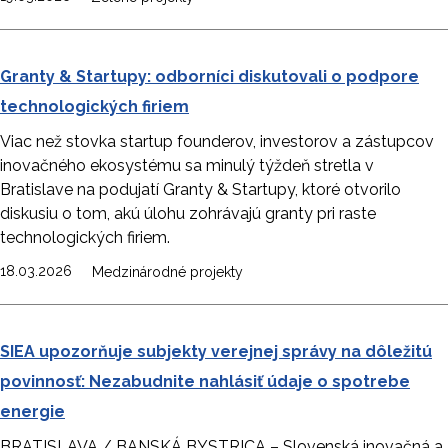
Granty & Startupy: odborníci diskutovali o podpore
technologických firiem
Viac než stovka startup founderov, investorov a zástupcov
inovačného ekosystému sa minulý týždeň stretla v
Bratislave na podujatí Granty & Startupy, ktoré otvorilo
diskusiu o tom, akú úlohu zohrávajú granty pri raste
technologických firiem.
18.03.2026
Medzinárodné projekty
SIEA upozorňuje subjekty verejnej správy na dôležitú
povinnosť: Nezabudnite nahlásiť údaje o spotrebe
energie
BRATISLAVA / BANSKÁ BYSTRICA – Slovenská inovačná a