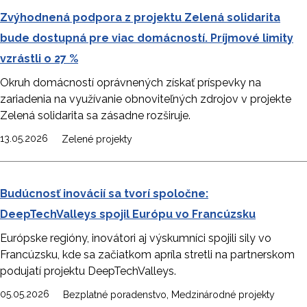
Zvýhodnená podpora z projektu Zelená solidarita
bude dostupná pre viac domácností. Príjmové limity
vzrástli o 27 %
Okruh domácností oprávnených získať príspevky na
zariadenia na využívanie obnoviteľných zdrojov v projekte
Zelená solidarita sa zásadne rozširuje.
13.05.2026
Zelené projekty
Budúcnosť inovácií sa tvorí spoločne:
DeepTechValleys spojil Európu vo Francúzsku
Európske regióny, inovátori aj výskumníci spojili sily vo
Francúzsku, kde sa začiatkom apríla stretli na partnerskom
podujatí projektu DeepTechValleys.
,
05.05.2026
Bezplatné poradenstvo
Medzinárodné projekty