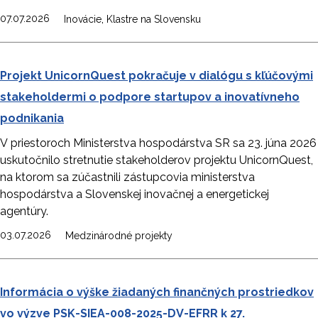
,
07.07.2026
Inovácie
Klastre na Slovensku
Projekt UnicornQuest pokračuje v dialógu s kľúčovými
stakeholdermi o podpore startupov a inovatívneho
podnikania
V priestoroch Ministerstva hospodárstva SR sa 23. júna 2026
uskutočnilo stretnutie stakeholderov projektu UnicornQuest,
na ktorom sa zúčastnili zástupcovia ministerstva
hospodárstva a Slovenskej inovačnej a energetickej
agentúry.
03.07.2026
Medzinárodné projekty
Informácia o výške žiadaných finančných prostriedkov
vo výzve PSK-SIEA-008-2025-DV-EFRR k 27.