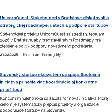
UnicornQuest: Stakeholderi v Bratislave diskutovali o
strategickej roadmape, dátach a podpore startupov
Stakeholderi projektu UnicornQuest sa stretli 19. februára
2026 v Bratislave, aby predstavili návrh Roadmapy pre
zlepšenie politík podpory inovatívneho podnikania.
23.02.2026
Medzinárodné projekty
Slovenský startup ekosystém sa spája: Spoločná
iniciatíva prinesie viac koordinácie aj konkrétne
príležitosti
Koncom minulého roka sa začala formovať iniciatíva, ktorej
cieľom je systematicky prepojiť projekty a organizácie
podporujúce startupy na Slovensku.