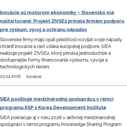
Inovácie sú motorom ekonomiky – Slovensko má
naštartované. Projekt ZIVSE2 prináša firmám podporu
pre výskum, vývoj a ochranu nápadov
Slovenské firmy majú opäť príležitosť rozvíjať svoje nápady,
chrániť inovácie a rásť vďaka európskej podpore. SIEA
realizuje projekt ZIVSE2, ktorý prináša jednoduchšie a
dostupnejšie formy financovania výskumu, vývoja a
technologických riešení.
23.04.2026
Inovácie
SIEA posilňuje medzinárodnú spoluprácu v rámci
programu KSP s Korea Development Institute
SIEA pokračuje aj v roku 2026 v aktívnej medzinárodnej
spolupráci v rámci programu Knowledge Sharing Program