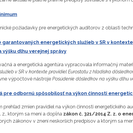
minimum
nické požiadavky pre energetických audítorov z oblasti tech
 garantovaných energetických služieb v SR v kontexte 
 výšku dlhu verejnej správy
vačná a energetická agentúra vypracovala informačný mater
služieb v SR v kontexte pravidiel Eurostatu z hľadiska dôsledko
tívne výpočtové nástroje
Posúdenie dôsledkov na výšku dlhu v
á pre odbornú spôsobilosť na výkon činnosti energetic
prehľad zmien pravidiel na výkon činnosti energetického aud
. z., ktorým sa mení a dopĺňa
zákon č. 321/2014 Z. z. o ene
torých zákonov v znení neskorších predpisov a ktorým sa meni