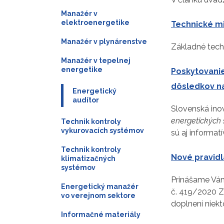
Manažér v
elektroenergetike
Technické 
Manažér v plynárenstve
Základné tech
Manažér v tepelnej
energetike
Poskytovanie
dôsledkov na
Energetický
audítor
Slovenská ino
energetických 
Technik kontroly
vykurovacích systémov
sú aj informa
Technik kontroly
Nové pravidl
klimatizačných
systémov
Prinášame Vám 
Energetický manažér
č. 419/2020 Z
vo verejnom sektore
doplnení niek
Informačné materiály