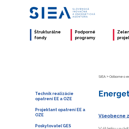
Štrukturálne
Podporné
Zele
fondy
programy
proje
SIEA
>
Odborne o en
Energet
Technik realizácie
opatrení EE a OZE
Projektant opatrení EE a
OZE
Všeobecne z
Poskytovateľ GES
V článku uvád