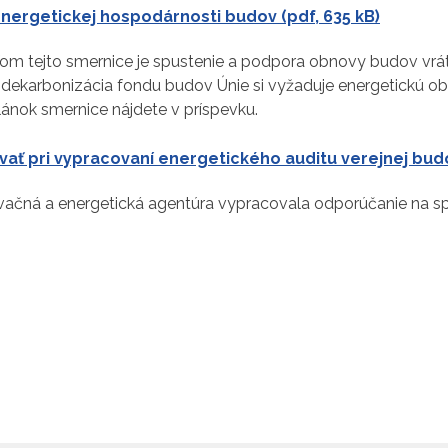
nergetickej hospodárnosti budov (pdf, 635 kB)
om tejto smernice je spustenie a podpora obnovy budov vr
o dekarbonizácia fondu budov Únie si vyžaduje energetickú
lánok smernice nájdete v príspevku.
ať pri vypracovaní energetického auditu verejnej budo
vačná a energetická agentúra vypracovala odporúčanie na sp