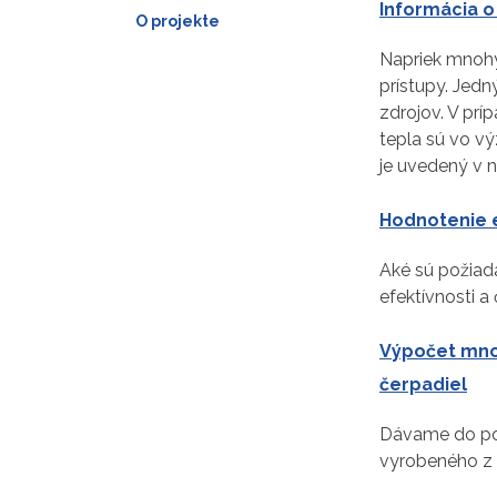
Informácia o
O projekte
Napriek mnohý
prístupy. Jedn
zdrojov. V pr
tepla sú vo v
je uvedený v 
Hodnotenie e
Aké sú požiad
efektívnosti a
Výpočet mno
čerpadiel
Dávame do po
vyrobeného z 