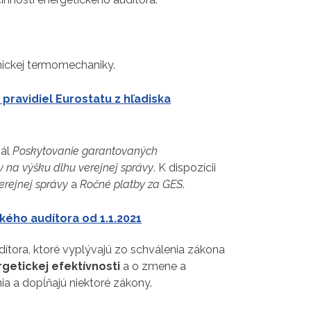
nickej termomechaniky.
pravidiel Eurostatu z hľadiska
iál
Poskytovanie garantovaných
v na výšku dlhu verejnej
správy
. K dispozícii
erejnej správy
a
Ročné platby za GES
.
kého audítora od 1.1.2021
ítora, ktoré vyplývajú zo schválenia zákona
rgetickej efektívnosti
a o zmene a
a a dopĺňajú niektoré zákony.