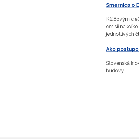
Smernica o E
Kľúčovým cieľ
emisií nakoľk
jednotlivých č
Ako postupov
Slovenská ino
budovy.