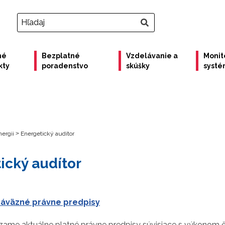
né
Bezplatné
Vzdelávanie a
Monit
kty
poradenstvo
skúšky
syst
ergii
>
Energetický audítor
ický audítor
áväzné právne predpisy
zame aktuálne platné právne predpisy súvisiace s výkonom či