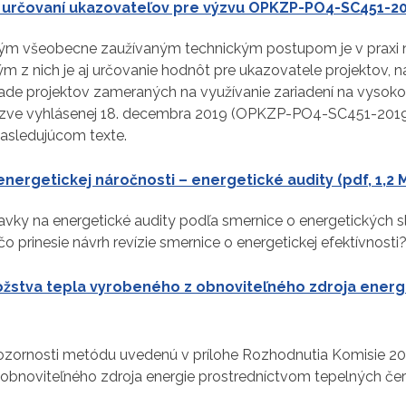
 určovaní ukazovateľov pre výzvu OPKZP-PO4-SC451-201
m všeobecne zaužívaným technickým postupom je v praxi n
ým z nich je aj určovanie hodnôt pre ukazovatele projektov, n
ípade projektov zameraných na využívanie zariadení na vysok
ýzve vyhlásenej 18. decembra 2019 (OPKZP-PO4-SC451-2019-6
nasledujúcom texte.
nergetickej náročnosti – energetické audity (pdf, 1,2 
avky na energetické audity podľa smernice o energetických s
 čo prinesie návrh revízie smernice o energetickej efektívnosti
žstva tepla vyrobeného z obnoviteľného zdroja energ
zornosti metódu uvedenú v prílohe Rozhodnutia Komisie 2
obnoviteľného zdroja energie prostredníctvom tepelných čer