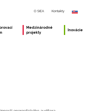
O SIEA
Kontakty
orovací
Medzinárodné
Inovácie
ém
projekty
nnosti energetického audítora.