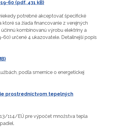
9-60 (pdf, 431 kB)
iekedy potrebné akceptovať špecifické
a ktoré sa žiada financovanie z verejných
o účinnú kombinovanú výrobu elektriny a
0) určené 4 ukazovatele. Detailnejší popis
MB)
lužbách, podľa smernice o energetickej
?
ie prostredníctvom tepelných
013/114/EÚ pre výpočet množstva tepla
padiel.