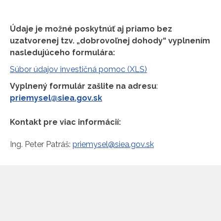
Údaje je možné poskytnúť aj priamo bez
uzatvorenej tzv. „dobrovoľnej dohody“ vyplnením
nasledujúceho formulára:
Súbor údajov investičná pomoc (XLS)
Vyplnený formulár zašlite na adresu
:
priemysel@siea.gov.sk
Kontakt pre viac informácií:
Ing. Peter Patráš:
priemysel@siea.gov.sk