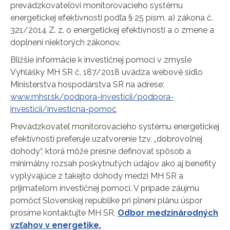
prevádzkovateľovi monitorovacieho systému
energetickej efektívnosti podľa § 25 písm. a) zákona č.
321/2014 Z. z. o energetickej efektívnosti a o zmene a
doplnení niektorých zákonov.
Bližšie informácie k investičnej pomoci v zmysle
Vyhlášky MH SR č. 187/2018 uvádza webové sídlo
Ministerstva hospodárstva SR na adrese:
www.mhsr.sk/podpora-investicii/podpora-
investicii/investicna-pomoc
Prevádzkovateľ monitorovacieho systému energetickej
efektívnosti preferuje uzatvorenie tzv. „dobrovoľnej
dohody“, ktorá môže presne definovať spôsob a
minimálny rozsah poskytnutých údajov ako aj benefity
vyplývajúce z takejto dohody medzi MH SR a
prijímateľom investičnej pomoci. V prípade záujmu
pomôcť Slovenskej republike pri plnení plánu úspor
prosíme kontaktujte MH SR,
Odbor medzinárodných
vzťahov v energetike.