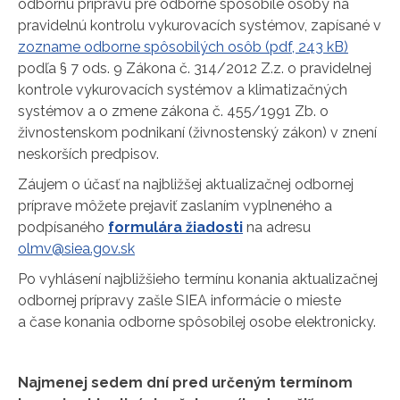
odbornú prípravu pre odborne spôsobilé osoby na
pravidelnú kontrolu vykurovacích systémov, zapísané v
zozname odborne spôsobilých osôb (pdf, 243 kB)
podľa § 7 ods. 9 Zákona č. 314/2012 Z.z. o pravidelnej
kontrole vykurovacích systémov a klimatizačných
systémov a o zmene zákona č. 455/1991 Zb. o
živnostenskom podnikaní (živnostenský zákon) v znení
neskorších predpisov.
Záujem o účasť na najbližšej aktualizačnej odbornej
príprave môžete prejaviť zaslaním vyplneného a
podpísaného
formulára žiadosti
na adresu
olmv@siea.gov.sk
Po vyhlásení najbližšieho termínu konania aktualizačnej
odbornej prípravy zašle SIEA informácie o mieste
a čase konania odborne spôsobilej osobe elektronicky.
Najmenej sedem dní pred určeným termínom