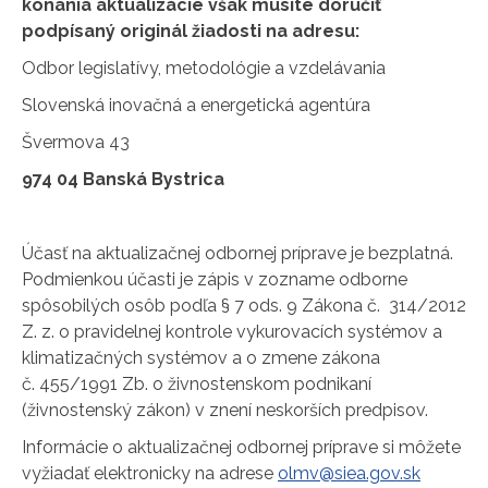
konania aktualizácie však musíte doručiť
podpísaný originál žiadosti na adresu:
Odbor legislatívy, metodológie a vzdelávania
Slovenská inovačná a energetická agentúra
Švermova 43
974 04 Banská Bystrica
Účasť na aktualizačnej odbornej príprave je bezplatná.
Podmienkou účasti je zápis v zozname odborne
spôsobilých osôb podľa § 7 ods. 9 Zákona č. 314/2012
Z. z. o pravidelnej kontrole vykurovacích systémov a
klimatizačných systémov a o zmene zákona
č. 455/1991 Zb. o živnostenskom podnikaní
(živnostenský zákon) v znení neskorších predpisov.
Informácie o aktualizačnej odbornej príprave si môžete
vyžiadať elektronicky na adrese
olmv@siea.gov.sk