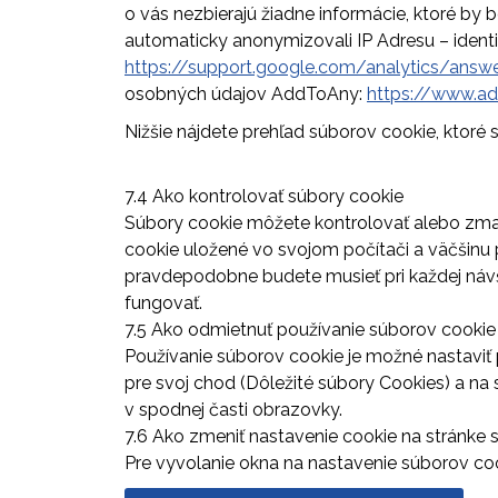
o vás nezbierajú žiadne informácie, ktoré by 
automaticky anonymizovali IP Adresu – identi
https://support.google.com/analytics/ans
osobných údajov AddToAny:
https://www.a
Nižšie nájdete prehľad súborov cookie, ktoré 
7.4 Ako kontrolovať súbory cookie
Súbory cookie môžete kontrolovať alebo zmaz
cookie uložené vo svojom počítači a väčšinu 
pravdepodobne budete musieť pri každej návš
fungovať.
7.5 Ako odmietnuť používanie súborov cookie
Používanie súborov cookie je možné nastaviť
pre svoj chod (Dôležité súbory Cookies) a na
v spodnej časti obrazovky.
7.6 Ako zmeniť nastavenie cookie na stránke s
Pre vyvolanie okna na nastavenie súborov coo