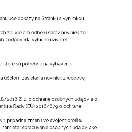
sahujúce odkazy na Stránku s výnimkou
ných za účelom odberu správ noviniek zo
ôb zodpovedá výlučne užívateľ.
e, ktoré sú potrebné na vybavenie
a účelom zasielania noviniek z webovej
18/2018 Z. z. o ochrane osobných údajov a o
entu a Rady (EÚ) 2016/679 o ochrane
ť, prípadne zmeniť vo svojom profile.
 namietať spracúvanie osobných údajov, ako