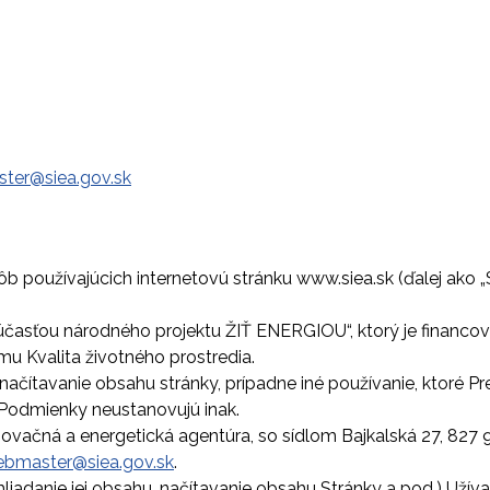
ter@siea.gov.sk
b používajúcich internetovú stránku www.siea.sk (ďalej ako „
 súčasťou národného projektu ŽIŤ ENERGIOU“, ktorý je financ
 Kvalita životného prostredia.
u, načítavanie obsahu stránky, prípadne iné používanie, ktoré
o Podmienky neustanovujú inak.
ovačná a energetická agentúra, so sídlom Bajkalská 27, 827 
bmaster@siea.gov.sk
.
hliadanie jej obsahu, načítavanie obsahu Stránky a pod.) Uží