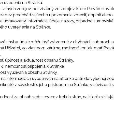
h uvedenia na Stránku.
 z iných zdrojov, bol získaný zo zdrojov, ktoré Prevádzkovat
ek bez predchádzajúceho upozornenia zmeniť, doplniť alebo o
 a upravovaný. Informácie, údaje, názory, prípadne stanovisk
ho uverejnenia na Stránke.
ové chyby, údaje môžu byť vytvorené v chybných súboroch a
má Užívateľ, vo vlastnom záujme, možnosť kontaktovať Prevá
.
, úplnosť a aktuálnosť obsahu Stránky.
či nemožnosť pripojenia k Stránke.
sť využívania obsahu Stránky.
é na informáciách uvedených na Stránke patrí do výlučnej zo
nuté v súvislosti s jeho prístupom na Stránku, v súvislosti s
nosť za obsah web serverov tretích strán, na ktoré existujú 