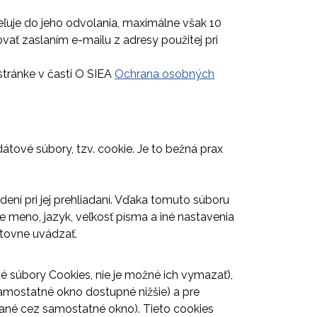
eľuje do jeho odvolania, maximálne však 10
ať zaslaním e-mailu z adresy použitej pri
stránke v časti O SIEA
Ochrana osobných
tové súbory, tzv. cookie. Je to bežná prax
ení pri jej prehliadaní. Vďaka tomuto súboru
e meno, jazyk, veľkosť písma a iné nastavenia
pätovne uvádzať.
 súbory Cookies, nie je možné ich vymazať),
samostatné okno dostupné nižšie) a pre
vané cez samostatné okno). Tieto cookies