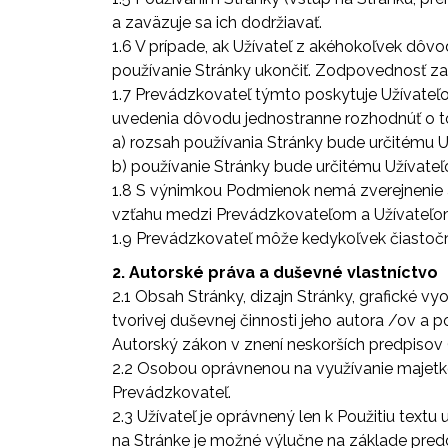
a zaväzuje sa ich dodržiavať.
1.6 V prípade, ak Užívateľ z akéhokoľvek dô
používanie Stránky ukončiť. Zodpovednosť za
1.7 Prevádzkovateľ týmto poskytuje Užívateľ
uvedenia dôvodu jednostranne rozhodnúť o t
a) rozsah používania Stránky bude určitému 
b) používanie Stránky bude určitému Užívateľ
1.8 S výnimkou Podmienok nemá zverejnenie 
vzťahu medzi Prevádzkovateľom a Užívateľom, 
1.9 Prevádzkovateľ môže kedykoľvek čiastočne
2. Autorské práva a duševné vlastníctvo
2.1 Obsah Stránky, dizajn Stránky, grafické
tvorivej duševnej činnosti jeho autora /ov a
Autorský zákon v znení neskorších predpisov (
2.2 Osobou oprávnenou na využívanie majetko
Prevádzkovateľ.
2.3 Užívateľ je oprávnený len k Použitiu tex
na Stránke je možné výlučne na základe pred