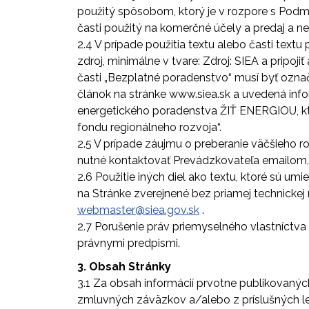
použitý spôsobom, ktorý je v rozpore s Pod
časti použitý na komerčné účely a predaj a 
2.4 V prípade použitia textu alebo časti te
zdroj, minimálne v tvare: Zdroj: SIEA a pripoj
časti „Bezplatné poradenstvo“ musí byť označ
článok na stránke www.siea.sk a uvedená info
energetického poradenstva ŽIŤ ENERGIOU, kt
fondu regionálneho rozvoja“.
2.5 V prípade záujmu o preberanie väčšieho ro
nutné kontaktovať Prevádzkovateľa emailom,
2.6 Použitie iných diel ako textu, ktoré sú u
na Stránke zverejnené bez priamej technickej
webmaster@siea.gov.sk
.
2.7 Porušenie práv priemyselného vlastníctv
právnymi predpismi.
3. Obsah Stránky
3.1 Za obsah informácií prvotne publikovanýc
zmluvných záväzkov a/alebo z príslušných leg