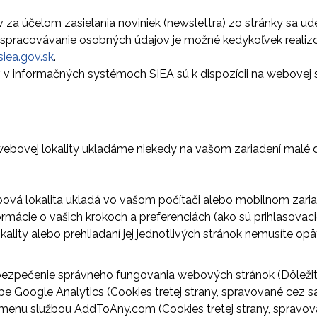
za účelom zasielania noviniek (newslettra) zo stránky sa ud
 spracovávanie osobných údajov je možné kedykoľvek realizov
iea.gov.sk
.
 v informačných systémoch SIEA sú k dispozícii na webovej 
webovej lokality ukladáme niekedy na vašom zariadení malé dá
bová lokalita ukladá vo vašom počítači alebo mobilnom zariad
ormácie o vašich krokoch a preferenciách (ako sú prihlasovaci
okality alebo prehliadaní jej jednotlivých stránok nemusíte o
bezpečenie správneho fungovania webových stránok (Dôležité
be Google Analytics (Cookies tretej strany, spravované cez 
o menu službou AddToAny.com (Cookies tretej strany, spravo