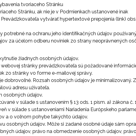
bavenia tvoriaceho Stránku
iaceho Stránku, ak nie je v Podmienkach ustanovené inak
revádzkovateľa vytvárať hypertextové prepojenia (link) ob
ony potrebné na ochranu jeho identifikačných údajov používa
ajov za účelom odberu noviniek zo strany neoprávnených os
skytnutie žiadnych osobných údajov.
ek z webovej stránky prevádzkovateľa sú požadované informáci
ek zo stránky vo forme e-mailovej správy.
je dobrovoľné. Rozsah osobných údajov je minimalizovaný. Z
lovú adresu užívateľa.
ím osobných údajov.
vané v súlade s ustanovením § 13 ods. 1 písm. a) zákona č. 
veň v súlade s ustanoveniami Nariadenia Európskeho parlam
jov a o voľnom pohybe takýchto údajov.
avu osobných údajov. Môže si zadané osobné údaje sám opravi
bných údajov, právo na obmedzenie osobných údajov, právo