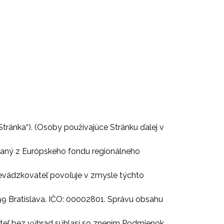
Stránka“). (Osoby používajúce Stránku ďalej v
ovaný z Európskeho fondu regionálneho
 Prevádzkovateľ povoľuje v zmysle týchto
99 Bratislava. IČO: 00002801. Správu obsahu
vateľ bez výhrad súhlasí so znením Podmienok