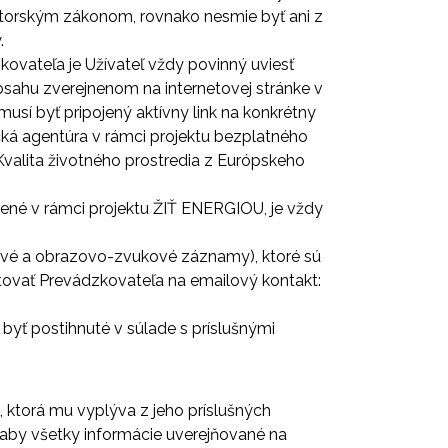
utorským zákonom, rovnako nesmie byť ani z
.
ovateľa je Užívateľ vždy povinný uviesť
 obsahu zverejnenom na internetovej stránke v
sí byť pripojený aktívny link na konkrétny
ická agentúra v rámci projektu bezplatného
alita životného prostredia z Európskeho
orené v rámci projektu ŽIŤ ENERGIOU, je vždy
vukové a obrazovo-zvukové záznamy), ktoré sú
ktovať Prevádzkovateľa na emailový kontakt:
yť postihnuté v súlade s príslušnými
 ktorá mu vyplýva z jeho príslušných
 aby všetky informácie uverejňované na