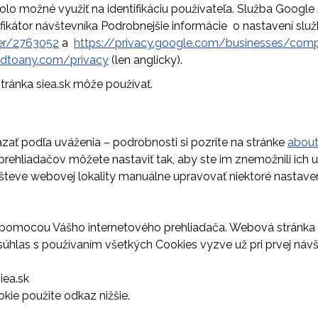
bolo možné využiť na identifikáciu používateľa. Služba Googl
fikátor návštevníka Podrobnejšie informácie o nastavení slu
wer/2763052
a
https://privacy.google.com/businesses/comp
ddtoany.com/privacy
(len anglicky).
stránka siea.sk môže používať.
ať podľa uváženia – podrobnosti si pozrite na stránke
about
prehliadačov môžete nastaviť tak, aby ste im znemožnili ich 
teve webovej lokality manuálne upravovať niektoré nastaveni
 pomocou Vášho internetového prehliadača. Webová stránka 
 súhlas s používaním všetkých Cookies vyzve už pri prvej n
iea.sk
kie použite odkaz nižšie.