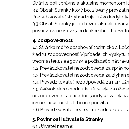
Stránke boli správne a aktuálne momentom ic
3.2 Obsah Stránky ktorý bol získaný prevzatím
Prevádzkovateľ si vyhradzuje právo kedykoľv
3.3 Obsah Stránky je priebežne aktualizovaný
posudzované vo vzťahu k okamihu ich prvotné
4. Zodpovednosť
4.1 Stránka môže obsahovať technické a tlač
žiadnu zodpovednosť. V prípade ich výskytu 
webmaster@siea.gov.sk a požiadať o nápravu
4.2 Prevádzkovateľ nezodpovedá za správnosť
4.3 Prevádzkovateľ nezodpovedá za zlyhanie 
4.4 Prevádzkovateľ nezodpovedá za nemožno
4.5 Akékoľvek rozhodnutie užívateľa založen
nezodpovedá za prípadné škody užívateľa vznik
ich neprípustnosti alebo ich použitia.
4.6 Prevádzkovateľ nepreberá žiadnu zodpoved
5. Povinnosti užívateľa Stránky
5.1 Užívateľ nesmie: