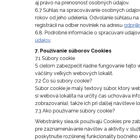
aj právo na prenosnosť osobných údajov.
6.7 Súhlas na spracovávanie osobných údajov 
rokov od jeho udelenia. Odvolanie súhlasu na
registrácii na odber noviniek na adresu
gdpr@s
6.8. Podrobné informácie o spracúvaní údajov
údajov
.
7. Používanie súborov Cookies
7.1 Súbory cookie
S cieľom zabezpečiť riadne fungovanie tejto 
väčšiny veľkých webových lokalít.
7.2 Čo sú súbory cookie?
Súbor cookie je malý textový súbor, ktorý we
si webová lokalita na určitý čas uchováva inf
zobrazovania), takže ich pri ďalšej návšteve l
7.3 Ako používame súbory cookie?
Webstránky siea.sk používajú Cookies pre za
pre zaznamenávanie návštev a aktivity v služ
poskytnutie rozšírenej funkcionality bočnéh