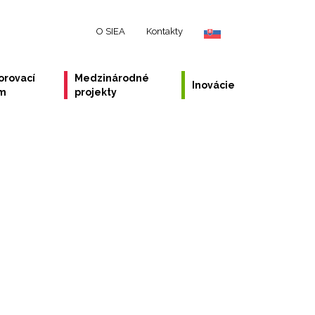
O SIEA
Kontakty
orovací
Medzinárodné
Inovácie
ém
projekty