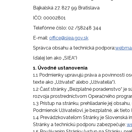
Bajkalská 27, 827 99 Bratislava
IČO: 00002801
Telefónne číslo: 02 /58248 344
E-mail:
office@siea.gov.sk
Správca obsahu a technická podpora:
webmas
(ďalej len ako „SIEA“)
1. Úvodné ustanovenia
1.1 Podmienky upravujú práva a povinnosti osô
texte ako „Užívateľ“ alebo „Užívatelia“).
1.2 Časť stránky „Bezplatné poradenstvo“ je
rozvoja prostredníctvom Operačného programu
1.3 Prístup na stránku, prehliadanie jej obsah
Podmienok Užívateľovi, je bezplatné, ak tiet
1.4 Prevádzkovateľom Stránky je Slovenská in
Stránky a technickú podporu zabezpečuje:
we
1.5 Používaním Stránky (vstup na Stránku, pre