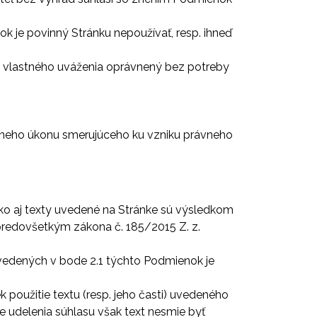
 je povinný Stránku nepoužívať, resp. ihneď
de vlastného uváženia oprávnený bez potreby
vneho úkonu smerujúceho ku vzniku právneho
ko aj texty uvedené na Stránke sú výsledkom
 predovšetkým zákona č. 185/2015 Z. z.
uvedených v bode 2.1 týchto Podmienok je
 použitie textu (resp. jeho časti) uvedeného
 udelenia súhlasu však text nesmie byť