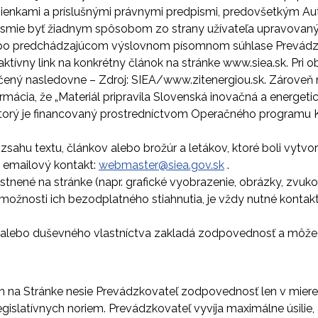
mienkami a príslušnými právnymi predpismi, predovšetkým A
nesmie byť žiadnym spôsobom zo strany užívateľa upravovaný
xtu po predchádzajúcom výslovnom písomnom súhlase Prevádzk
iť aktívny link na konkrétny článok na stránke www.siea.sk. Pri
ený nasledovne – Zdroj: SIEA/www.zitenergiou.sk. Zároveň mu
rmácia, že „Materiál pripravila Slovenská inovačná a energet
orý je financovaný prostredníctvom Operačného programu Kv
zsahu textu, článkov alebo brožúr a letákov, ktoré boli vytv
 emailový kontakt:
webmaster@siea.gov.sk
.
miestnené na stránke (napr. grafické vyobrazenie, obrázky, z
 možnosti ich bezodplatného stiahnutia, je vždy nutné konta
a alebo duševného vlastníctva zakladá zodpovednosť a môže b
h na Stránke nesie Prevádzkovateľ zodpovednosť len v miere,
islatívnych noriem. Prevádzkovateľ vyvíja maximálne úsilie,