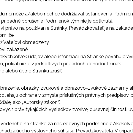
vodu nemôže a/alebo nechce dodržiavať ustanovenia Podmienok
 prípadné porušenie Podmienok tým nie je dotknutá.
ovi právo na používanie Stránky. Prevádzkovateľ je na zákla
om, že:
Užívateľovi obmedzený,
ovi zakázané.
akýchkoľvek údajov alebo informácií na Stránke povahu prá
pokiaľ nie je v jednotlivých prípadoch dohodnuté inak.
 alebo úplne Stránku zrušiť.
 vyobrazenie, obrázky, zvukové a obrazovo-zvukové záznamy a
 podliehajú ochrane v zmysle príslušných právnych predpisov,
ďalej ako „Autorský zákon“).
vých práv týkajúcich výsledkov tvorivej duševnej činnosti 
tu uvedeného na stránke za nasledovných podmienok: Akékoľvek
chádzajúceho výslovného súhlasu Prevádzkovateľa. V prípade