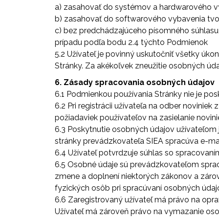
a) zasahovať do systémov a hardwarového vy
b) zasahovať do softwarového vybavenia tvor
c) bez predchádzajúceho písomného súhlasu P
prípadu podľa bodu 2.4 týchto Podmienok
5.2 Užívateľ je povinný uskutočniť všetky úk
Stránky. Za akékoľvek zneužitie osobných úd
6. Zásady spracovania osobných údajov
6.1 Podmienkou používania Stránky nie je po
6.2 Pri registrácii užívateľa na odber novini
požiadaviek používateľov na zasielanie novini
6.3 Poskytnutie osobných údajov užívateľom 
stránky prevádzkovateľa SIEA spracúva e-mai
6.4 Užívateľ potvrdzuje súhlas so spracovan
6.5 Osobné údaje sú prevádzkovateľom spracú
zmene a doplnení niektorých zákonov a záro
fyzických osôb pri spracúvaní osobných úda
6.6 Zaregistrovaný užívateľ má právo na opr
Užívateľ má zároveň právo na vymazanie oso