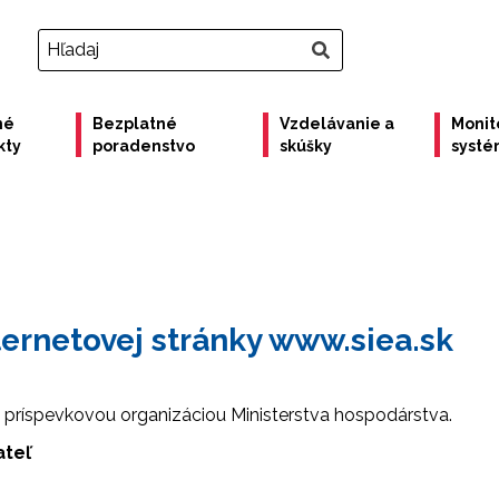
né
Bezplatné
Vzdelávanie a
Monit
kty
poradenstvo
skúšky
syst
ernetovej stránky www.siea.sk
e príspevkovou organizáciou Ministerstva hospodárstva.
ateľ