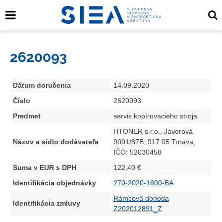
2620093
Dátum doručenia
14.09.2020
Číslo
2620093
Predmet
servis kopírovacieho stroja
HTONER s.r.o., Javorová
Názov a sídlo dodávateľa
9001/87B, 917 05 Trnava,
IČO: 52030458
Suma v EUR s DPH
122,40 €
Identifikácia objednávky
270-2020-1800-BA
Rámcová dohoda
Identifikácia zmluvy
Z202012891_Z