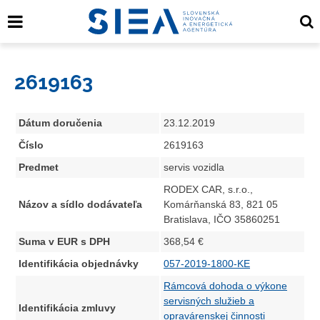
2619163
Dátum doručenia
23.12.2019
Číslo
2619163
Predmet
servis vozidla
RODEX CAR, s.r.o.,
Názov a sídlo dodávateľa
Komárňanská 83, 821 05
Bratislava, IČO 35860251
Suma v EUR s DPH
368,54 €
Identifikácia objednávky
057-2019-1800-KE
Rámcová dohoda o výkone
servisných služieb a
Identifikácia zmluvy
opravárenskej činnosti