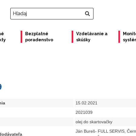
né
Bezplatné
Vzdelávanie a
Monit
kty
poradenstvo
skúšky
syst
9
nia
15.02.2021
2021039
olej do skartovačky
Ján Bureš- FULL SERVIS, Čern
 dodávateľa