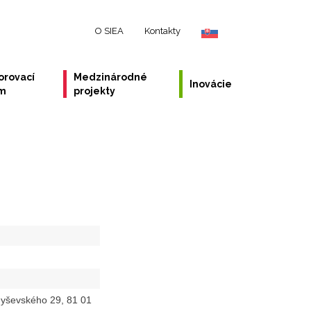
O SIEA
Kontakty
orovací
Medzinárodné
Inovácie
ém
projekty
yševského 29, 81 01