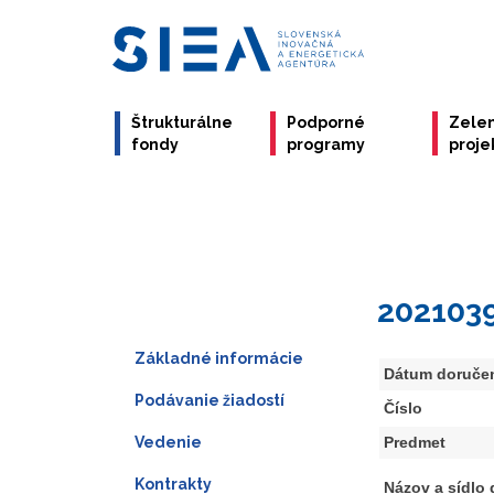
Štrukturálne
Podporné
Zele
fondy
programy
proje
202103
Základné informácie
Dátum doruče
Podávanie žiadostí
Číslo
Vedenie
Predmet
Kontrakty
Názov a sídlo