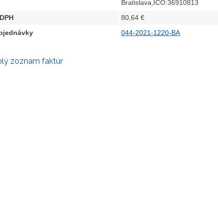
Bratislava,IČO:36910813
 DPH
80,64 €
objednávky
044-2021-1220-BA
elý zoznam faktúr