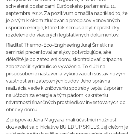
schválená poslancami Európskeho parlamentu 11.
septembra 2012. Za pozitívum označila napríklad to, že
je prvým krokom zlučovania predpisov venovaných
úsporám energie, ktoré tak nemusia byť neprakticky
rozdelené do viacerých legislatívnych dokumentov.
Riaditeľ Thermo-Eco-Engineering Juraj Šmelík na
seminári prezentoval analýzy potvrdzujúce, aké
dôležité je po zateplení domu skontrolovať, prípadne
zabezpečiť hydraulické vyváženie. To slúži na
prispôsobenie nastavenia vykurovacích sústav novým
vlastnostiam zateplených budov. Jeho správna
realizácia vedie k znižovaniu spotreby tepla, úsporám
na účtoch za energie a tým pádom k skráteniu
návratnosti finančných prostriedkov investovaných do
obnovy domu.
Z príspevku Jána Magyara, mali účastníci možnosť
dozvedieť sa o iniciatíve BUILD UP SKILLS. Jej cieľom je