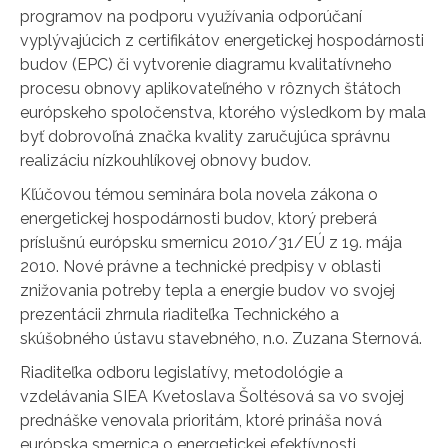
programov na podporu využívania odporúčaní
vyplývajúcich z certifikátov energetickej hospodárnosti
budov (EPC) či vytvorenie diagramu kvalitatívneho
procesu obnovy aplikovateľného v rôznych štátoch
európskeho spoločenstva, ktorého výsledkom by mala
byť dobrovoľná značka kvality zaručujúca správnu
realizáciu nízkouhlíkovej obnovy budov.
Kľúčovou témou seminára bola novela zákona o
energetickej hospodárnosti budov, ktorý preberá
príslušnú európsku smernicu 2010/31/EÚ z 19. mája
2010. Nové právne a technické predpisy v oblasti
znižovania potreby tepla a energie budov vo svojej
prezentácii zhrnula riaditeľka Technického a
skúšobného ústavu stavebného, n.o. Zuzana Sternová.
Riaditeľka odboru legislatívy, metodológie a
vzdelávania SIEA Kvetoslava Šoltésová sa vo svojej
prednáške venovala prioritám, ktoré prináša nová
európska smernica o energetickej efektívnosti