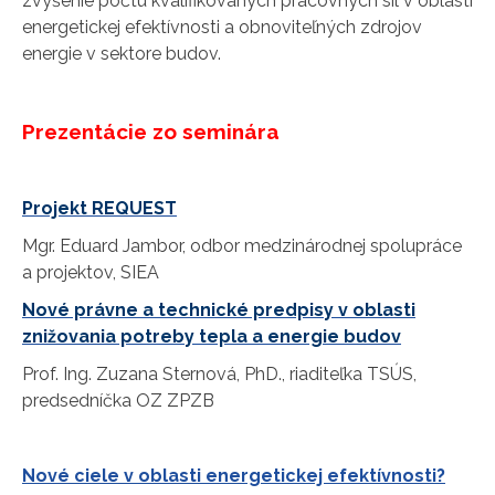
zvýšenie počtu kvalifikovaných pracovných síl v oblasti
energetickej efektívnosti a obnoviteľných zdrojov
energie v sektore budov.
Prezentácie zo seminára
Projekt REQUEST
Mgr. Eduard Jambor, odbor medzinárodnej spolupráce
a projektov, SIEA
Nové právne a technické predpisy v oblasti
znižovania potreby tepla a energie budov
Prof. Ing. Zuzana Sternová, PhD., riaditeľka TSÚS,
predsedníčka OZ ZPZB
Nové ciele v oblasti energetickej efektívnosti?