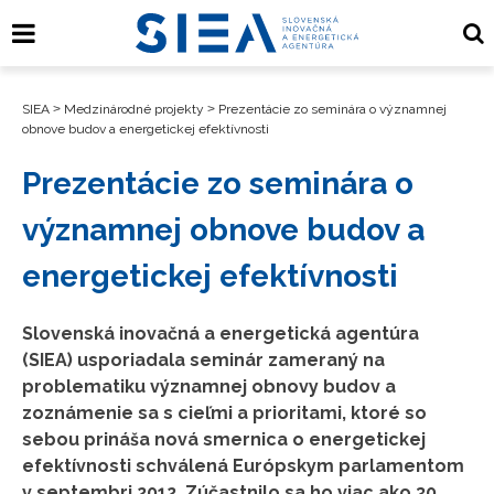
SIEA
>
Medzinárodné projekty
>
Prezentácie zo seminára o významnej
obnove budov a energetickej efektívnosti
Prezentácie zo seminára o
významnej obnove budov a
energetickej efektívnosti
Slovenská inovačná a energetická agentúra
(SIEA) usporiadala seminár zameraný na
problematiku významnej obnovy budov a
zoznámenie sa s cieľmi a prioritami, ktoré so
sebou prináša nová smernica o energetickej
efektívnosti schválená Európskym parlamentom
v septembri 2012. Zúčastnilo sa ho viac ako 30