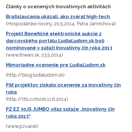
Články o ocenených inovatívnych aktivitách
Bratislavčania ukázali, ako zvárať high-tech
(Hospodárske noviny, 20.5.2014, Petra Jamrichová)
Projekt Benefičné elektronické aukcie z
darcovského portálu ĽudiaĽuďom.sk boli
nominované v súťaži Inovatívny čin roka 2013
(www.itnews.sk, 23.5.2014)
Mimoriadne ocenenie pre ĽudiaĽuďom.sk
(http://blog.ludialudom.sk)
Päť projektov získalo ocenenie za inovatívny čin
roka
(http://ttb.cvtisr.sk,11.6.2014)
PZ EZ 30JS JUMBO víťaz súťaže „Inovatívny čin
roka 2013“
(www.pzvar.sk)