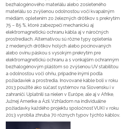
bezhalogénového materiálu alebo zosieteného
materiálu so zvýšenou odolnosťou voči kvapalným
médiám, opletením zo železných drôtikov s prekrytím
75 – 85 %, ktoré zabezpečí mechanickú aj
elektromagnetickú ochranu kábla aj v náročných
prostrediach. Alternatívou sú rôzne typy opletenia
z medených drôtikov holých alebo pocínovaných
alebo ovinu páskou s vysokým prekrytím pre
elektromagnetickú ochranu a s vonkajším ochranným
bezhalogénovým plášťom so zvýšenou UV stabilitou
a odolnosťou voči ohňu, prípadne inými podľa
požiadaviek a prostredia. Inovované káble boli v roku
2013 použité ako súčasť systémov na Slovensku i v
zahraničí. Uplatnili sa nielen v Európe, ale aj v Afrike,
Južnej Amerike a Ázii. Vzhľadom na individuálne
požiadavky každého projektu spoločnosť VUKI v roku
2013 vyrobila zhruba 70 rôznych typov týchto káblov.