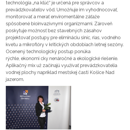
technológia „na kľúč“ je určená pre správcov a
prevádzkovateľov vôd. Umožňuje im vyhodnocovať,
monitorovať a merať enviromentálne záťaže
spôsobené bioinvazívnymi organizmami. Zároveň
poskytuje možnosť bez stavebných zásahov
projektovať postupy pre elimináciu siníc, rias, vodného
kvetu a mikroflóry v kritických obdobiach letnej sezóny.
Ocenený technologický postup ponúka
rýchle, ekonomi cky nenáročné a ekologické riešenie.
Aplikačný mix už začínajú využívať prevádzkovatelia
vodnej plochy napríklad mestskej časti Košice Nad
jazerom.