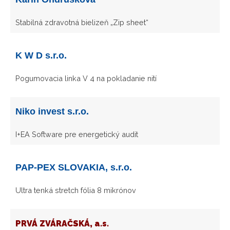
Stabilná zdravotná bielizeň „Zip sheet“
K W D s.r.o.
Pogumovacia linka V 4 na pokladanie nití
Niko invest s.r.o.
I+EA Software pre energetický audit
PAP-PEX SLOVAKIA, s.r.o.
Ultra tenká stretch fólia 8 mikrónov
PRVÁ ZVÁRAČSKÁ, a.s.