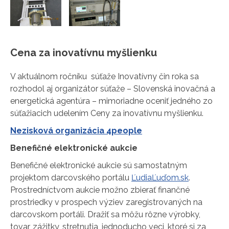
Cena za inovatívnu myšlienku
V aktuálnom ročníku súťaže Inovatívny čin roka sa
rozhodol aj organizátor súťaže – Slovenská inovačná a
energetická agentúra – mimoriadne oceniť jedného zo
súťažiacich udelením Ceny za inovatívnu myšlienku.
Nezisková organizácia 4people
Benefičné elektronické aukcie
Benefičné elektronické aukcie sú samostatným
projektom darcovského portálu
ĽudiaĽuďom.sk
.
Prostredníctvom aukcie možno zbierať finančné
prostriedky v prospech výziev zaregistrovaných na
darcovskom portáli. Dražiť sa môžu rôzne výrobky,
tovar, zážitky, stretnutia, jednoducho veci, ktoré si za