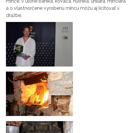
mince, v úlohe baníka, kováča, hutníka, uhliara, minciara
a o vlastnorčene vyrobenú mincu môžu aj licitovať v
dražbe.