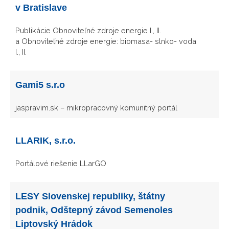
v Bratislave
Publikácie Obnoviteľné zdroje energie I., II.
a Obnoviteľné zdroje energie: biomasa- slnko- voda
I., II.
Gami5 s.r.o
jaspravim.sk – mikropracovný komunitný portál
LLARIK, s.r.o.
Portálové riešenie LLarGO
LESY Slovenskej republiky, štátny
podnik, Odštepný závod Semenoles
Liptovský Hrádok