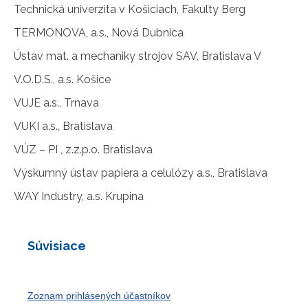
Technická univerzita v Košiciach, Fakulty Berg
TERMONOVA, a.s., Nová Dubnica
Ústav mat. a mechaniky strojov SAV, Bratislava V
V.O.D.S., a.s. Košice
VUJE a.s., Trnava
VUKI a.s., Bratislava
VÚZ – PI , z.z.p.o. Bratislava
Výskumný ústav papiera a celulózy a.s., Bratislava
WAY Industry, a.s. Krupina
Súvisiace
Zoznam prihlásených účastníkov