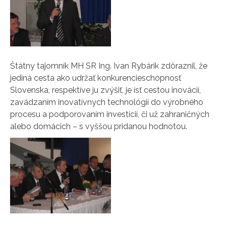
Štátny tajomník MH SR Ing. Ivan Rybárik zdôraznil, že
jediná cesta ako udržať konkurencieschopnosť
Slovenska, respektíve ju zvýšiť, je ísť cestou inovácií,
zavádzaním inovatívnych technológií do výrobného
procesu a podporovaním investícií, či už zahraničných
alebo domácich – s vyššou pridanou hodnotou.