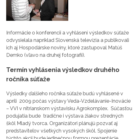
Informácie o konferencii a vyhlásení výsledkov súťaže
odvysielala napríklad Slovenská televízia a publikovali
ich aj Hospodárske noviny, ktoré zastupoval Matúš
Demko (vľavo na druhej fotografii).
Termín vyhlásenia výsledkov druhého
ročníka súťaže
Výsledky ďalšieho ročníka súťaže budú vyhlásené v
apríli 2009 počas výstavy Veda-Vzdelávanie-Inovácie
– VVI v nitrianskom výstavisku Agrokomplex. Súčasťou
podujatia bude tradične i výstava žiakov stredných
škôl Mladý tvorca. Organizátori plánujú pozvať aj
predstaviteľov všetkých vysokých škôl. Spojenie
týchto akcií bude jedinečnou formou prezentácie