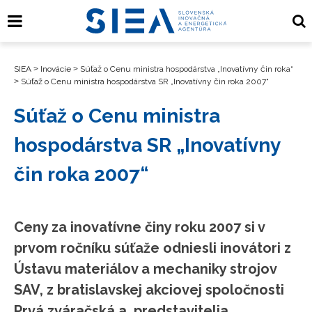
SIEA
>
Inovácie
>
Súťaž o Cenu ministra hospodárstva „Inovatívny čin roka“
>
Súťaž o Cenu ministra hospodárstva SR „Inovatívny čin roka 2007“
Súťaž o Cenu ministra
hospodárstva SR „Inovatívny
čin roka 2007“
Ceny za inovatívne činy roku 2007 si v
prvom ročníku súťaže odniesli inovátori z
Ústavu materiálov a mechaniky strojov
SAV, z bratislavskej akciovej spoločnosti
Prvá zváračská a predstavitelia