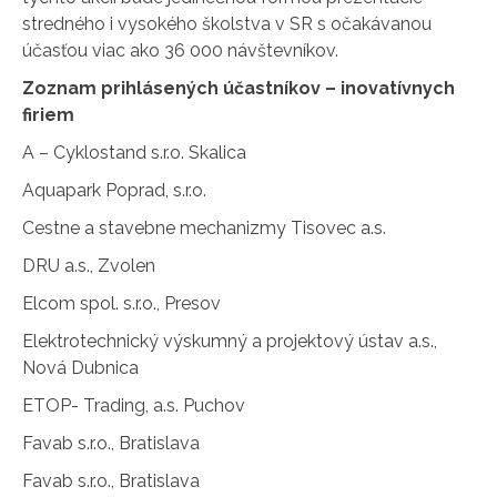
stredného i vysokého školstva v SR s očakávanou
účasťou viac ako 36 000 návštevníkov.
Zoznam prihlásených účastníkov – inovatívnych
firiem
A – Cyklostand s.r.o. Skalica
Aquapark Poprad, s.r.o.
Cestne a stavebne mechanizmy Tisovec a.s.
DRU a.s., Zvolen
Elcom spol. s.r.o., Presov
Elektrotechnický výskumný a projektový ústav a.s.,
Nová Dubnica
ETOP- Trading, a.s. Puchov
Favab s.r.o., Bratislava
Favab s.r.o., Bratislava