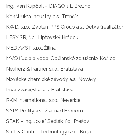
Ing. Ivan Kupčok – DIAGO s.f., Brezno
Konštrukta Industry, a.s., Trenčín
KWD, s.r.o., Zvolen+PPS Group a.s., Detva (realizátor)
LESY SR, š.p., Liptovský Hrádok
MEDIA/ST s.r.o., Žilina
MVO Ľudia a voda, Občianské združenie, Košice
Neuherz & Partner, s.r.o., Bratislava
Novácke chemické závody a.s., Nováky
Prvá zváračská, a.s. Bratislava
RKM International, s.r.o., Neverice
SAPA Profily a.s., Žiar nad Hronom
SEAK – Ing. Jozef Sedlák, f.o., Prešov
Soft & Control Technology s.r.o., Košice