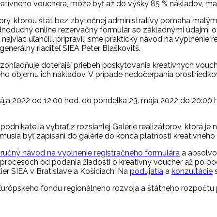
atívneho vouchera, môže byť až do výšky 85 % nákladov, maxi
y, ktorou štát bez zbytočnej administratívy pomáha malým a 
 jednoduchý online rezervačný formulár so základnými údajmi 
jviac uľahčili, pripravili sme praktický návod na vyplnenie 
generálny riaditeľ SIEA Peter Blaškovitš.
ohľadňuje doterajší priebeh poskytovania kreatívnych vouch
 objemu ich nákladov. V prípade nedočerpania prostriedkov n
 mája 2022 od 12:00 hod. do pondelka 23. mája 2022 do 20:0
odnikatelia vybrať z rozsiahlej Galérie realizátorov, ktorá j
v, musia byť zapísaní do galérie do konca platnosti kreatívneh
tručný návod na vyplnenie registračného formulára
a absolvov
rocesoch od podania žiadosti o kreatívny voucher až po poda
er SIEA v Bratislave a Košiciach. Na
podujatia
a
konzultácie
s
Európskeho fondu regionálneho rozvoja a štátneho rozpočt