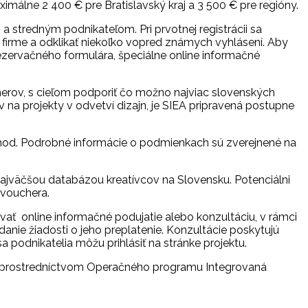
málne 2 400 € pre Bratislavský kraj a 3 500 € pre regióny.
stredným podnikateľom. Pri prvotnej registrácii sa
o firme a odklikať niekoľko vopred známych vyhlásení. Aby
rezervačného formulára, špeciálne online informačné
erov, s cieľom podporiť čo možno najviac slovenských
a projekty v odvetví dizajn, je SIEA pripravená postupne
0 hod. Podrobné informácie o podmienkach sú zverejnené na
e najväčšou databázou kreatívcov na Slovensku. Potenciálni
o vouchera.
ať online informačné podujatie alebo konzultáciu, v rámci
nie žiadosti o jeho preplatenie. Konzultácie poskytujú
a podnikatelia môžu prihlásiť na stránke projektu.
u prostredníctvom Operačného programu Integrovaná