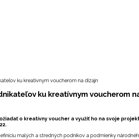
kateľov ku kreatívnym voucherom na dizajn
odnikateľov ku kreatívnym voucherom na
žiadať o kreatívny voucher a využiť ho na svoje projek
22.
ú definíciu malých a stredných podnikov a podmienky národné