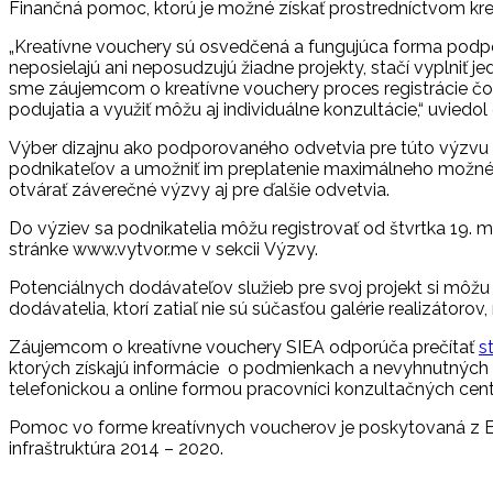
Finančná pomoc, ktorú je možné získať prostredníctvom kre
„Kreatívne vouchery sú osvedčená a fungujúca forma podpor
neposielajú ani neposudzujú žiadne projekty, stačí vyplniť
sme záujemcom o kreatívne vouchery proces registrácie čo na
podujatia a využiť môžu aj individuálne konzultácie,“ uviedol 
Výber dizajnu ako podporovaného odvetvia pre túto výzvu z
podnikateľov a umožniť im preplatenie maximálneho možného
otvárať záverečné výzvy aj pre ďalšie odvetvia.
Do výziev sa podnikatelia môžu registrovať od štvrtka 19.
stránke www.vytvor.me v sekcii Výzvy.
Potenciálnych dodávateľov služieb pre svoj projekt si môžu p
dodávatelia, ktorí zatiaľ nie sú súčasťou galérie realizátoro
Záujemcom o kreatívne vouchery SIEA odporúča prečítať
s
ktorých získajú informácie o podmienkach a nevyhnutných p
telefonickou a online formou pracovníci konzultačných centi
Pomoc vo forme kreatívnych voucherov je poskytovaná z 
infraštruktúra 2014 – 2020.