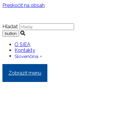
Preskočiť na obsah
Hľadať:
O SIEA
Kontakty
Slovenčina
▼
Zobraziť menu