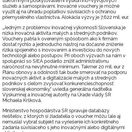
súkromnými poskytovateľmi výskumno–vývojových
služieb a samosprávami. Inovačné vouchery je možné
využiť aj na úhradu poplatkov súvisiacich s ochranou
priemyselného vlastníctva. Alokácia výzvy je 7,622 mil. eur.
„Jedným z problémov inovačnej výkonnosti Slovenska je
nízka inovačná aktivita malých a stredných podnikov.
Vouchery patria k overeným spôsobom ako k firmám
dostať rýchlo a jednoducho nástroj na dočasné zníženie
rizika spojeného s inovovaním a investíciou do nových
technológií alebo postupov. Pri oboch výzvach sa nám v
spolupráci so SIEA podarilo znížiť administratívnu
náročnosť na nevyhnutné minimum. Takmer 20 mil. eur z
Plánu obnovy a odolnosti tak bude smerovať na podporu
inovačných aktivít a digitalizácie malých a stredných
podnikov s cieľom zvyšovať konkurencieschopnosť
slovenskej ekonomiky,” uviedla generálna riaditeľka
Výskumnej a inovačnej autority na Úrade vlády SR
Michaela Kršková.
Ministerstvo hospodárstva SR spravuje databázy
riešiteľov, z ktorých si žiadatelia o voucher môžu (ale aj
nemusia) vybrať subjekt na vyriešenie ich konkrétneho
zadania súvisiaceho s jeho inovačnými alebo digitálnymi