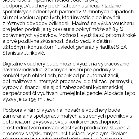
podpory. „Vouchery podnikateľom uľahčujú hľadanie
spoľahlivých odborných partnerov. V mnohých prípadoch
sú motiváciou aj pre tých, ktorí investície do inovácií
z rôznych dôvodov odkladali. Maximálna výška voucheru
pre jeden podnik je 15 000 eur a pokryť môže až 85 %
oprávnených výdavkov. Možnosti využitia sú pritom široké
a prvé pozitívne skúsenosti často vedú k ďalším
užitočným kontraktom,“ uviedol generálny riaditeľ SIEA
Stanislav Jurikovič.
Digitálne vouchery bude možné využiť na vypracovanie
návrhov individualizovaných riešení pre podniky v
konkrétnych oblastiach, napríklad pri automatizácii,
optimalizovaní interných procesov, digitalizácii priemyslu,
výroby či financií, ale aj pri zabezpečení kybernetickej
bezpečnosti či využívaní umelej inteligencie. Alokácia tejto
výzvy je 12,195 mil. eur.
Podpora v rámci výzvy na inovačné vouchery bude
zameraná na spoluprácu malých a stredných podnikov s
potenciálom zvyšovať svoju konkurencieschopnosť
prostredníctvom inovácií vlastných produktov, služieb a
procesov s výskumnými inštitúciami, vysokými školami,