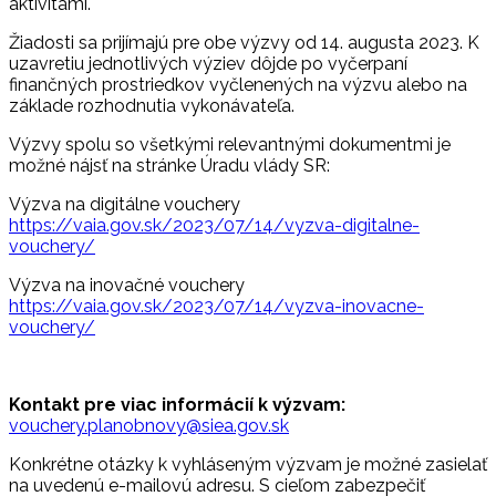
aktivitami.
Žiadosti sa prijímajú pre obe výzvy od 14. augusta 2023. K
uzavretiu jednotlivých výziev dôjde po vyčerpaní
finančných prostriedkov vyčlenených na výzvu alebo na
základe rozhodnutia vykonávateľa.
Výzvy spolu so všetkými relevantnými dokumentmi je
možné nájsť na stránke Úradu vlády SR:
Výzva na digitálne vouchery
https://vaia.gov.sk/2023/07/14/vyzva-digitalne-
vouchery/
Výzva na inovačné vouchery
https://vaia.gov.sk/2023/07/14/vyzva-inovacne-
vouchery/
Kontakt pre viac informácií k výzvam:
vouchery.planobnovy@siea.gov.sk
Konkrétne otázky k vyhláseným výzvam je možné zasielať
na uvedenú e-mailovú adresu. S cieľom zabezpečiť