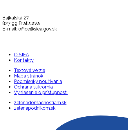
Bajkalská 27
827 99 Bratislava
E-mail: office@siea.gov.sk
O SIEA
Kontakty
Textová verzia
Mapa stránok
Podmienky používania
Ochrana súkromia
Vyhlásenie o prístupnosti
zelenadomacnostiam.sk
zelenapodnikom.sk