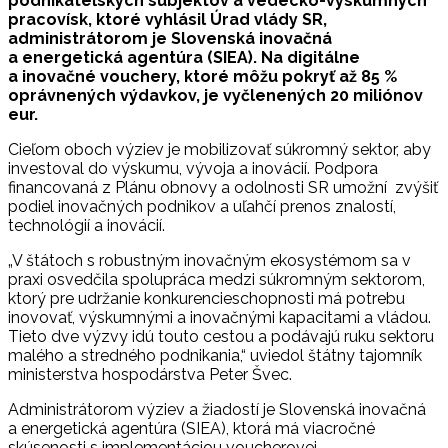
podnikateľských subjektov a vedecko-výskumných
pracovísk, ktoré vyhlásil Úrad vlády SR,
administrátorom je Slovenská inovačná
a energetická agentúra (SIEA). Na digitálne
a inovačné vouchery, ktoré môžu pokryť až 85 %
oprávnených výdavkov, je vyčlenených 20 miliónov
eur.
Cieľom oboch výziev je mobilizovať súkromný sektor, aby
investoval do výskumu, vývoja a inovácií. Podpora
financovaná z Plánu obnovy a odolnosti SR umožní zvýšiť
podiel inovačných podnikov a uľahčí prenos znalostí,
technológií a inovácií.
„V štátoch s robustným inovačným ekosystémom sa v
praxi osvedčila spolupráca medzi súkromným sektorom,
ktorý pre udržanie konkurencieschopnosti má potrebu
inovovať, výskumnými a inovačnými kapacitami a vládou.
Tieto dve výzvy idú touto cestou a podávajú ruku sektoru
malého a stredného podnikania,“ uviedol štátny tajomník
ministerstva hospodárstva Peter Švec.
Administrátorom výziev a žiadostí je Slovenská inovačná
a energetická agentúra (SIEA), ktorá má viacročné
skúsenosti s implementáciou voucherovej