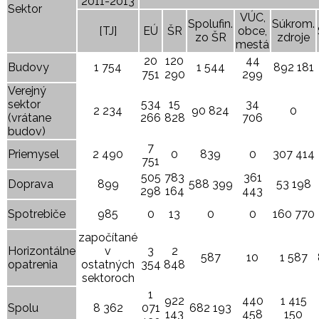
2011-2013
Sektor
VÚC,
Spolufin.
Súkrom.
[TJ]
EÚ
ŠR
obce,
zo ŠR
zdroje
mestá
20
120
44
Budovy
1 754
1 544
892 181
751
290
299
Verejný
sektor
534
15
34
2 234
90 824
0
(vrátane
266
828
706
budov)
7
Priemysel
2 490
0
839
0
307 414
751
505
783
361
Doprava
899
588 399
53 198
298
164
443
Spotrebiče
985
0
13
0
0
160 770
započítané
Horizontálne
v
3
2
587
10
1 587
opatrenia
ostatných
354
848
sektoroch
1
922
440
1 415
Spolu
8 362
071
682 193
143
458
150