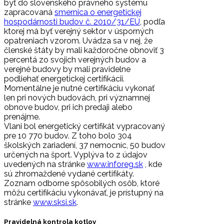
byť do slovenského právneho systému
zapracovaná
smernica o energetickej
hospodárnosti budov č. 2010/31/EÚ
, podľa
ktorej má byť verejný sektor v úsporných
opatreniach vzorom. Uvádza sa v nej, že
členské štáty by mali každoročne obnoviť 3
percentá zo svojich verejných budov a
verejné budovy by mali pravidelne
podliehať energetickej certifikácii.
Momentálne je nutné certifikáciu vykonať
len pri nových budovách, pri významnej
obnove budov, pri ich predaji alebo
prenájme.
Vlani bol energetický certifikát vypracovaný
pre 10 770 budov. Z toho bolo 304
školských zariadení, 37 nemocníc, 50 budov
určených na šport. Vyplýva to z údajov
uvedených na stránke
www.inforeg.sk
, kde
sú zhromaždené vydané certifikáty.
Zoznam odborne spôsobilých osôb, ktoré
môžu certifikáciu vykonávať, je prístupný na
stránke
www.sksi.sk
.
Pravidelná kontrola kotlov