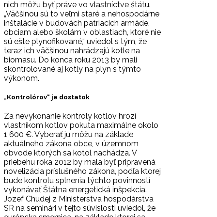
nich môžu byť práve vo vlastníctve štátu.
„Väčšinou sú to veľmi staré a nehospodárne
inštalácie v budovách patriacich armáde,
obciam alebo školám v oblastiach, ktoré nie
sú ešte plynofikované,“ uviedol s tým, že
teraz ich väčšinou nahrádzajú kotle na
biomasu. Do konca roku 2013 by mali
skontrolované aj kotly na plyn s týmto
výkonom.
„Kontrolórov“ je dostatok
Za nevykonanie kontroly kotlov hrozí
vlastníkom kotlov pokuta maximálne okolo
1 600 €. Vyberať ju môžu na základe
aktuálneho zákona obce, v územnom
obvode ktorých sa kotol nachádza. V
priebehu roka 2012 by mala byť pripravená
novelizácia príslušného zákona, podľa ktorej
bude kontrolu splnenia týchto povinností
vykonávať Štátna energetická inšpekcia.
Jozef Chudej z Ministerstva hospodárstva
SR na seminári v tejto súvislosti uviedol, že