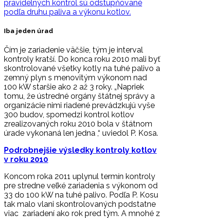
pravidelných kontrol sú odstupňované
podľa druhu paliva a výkonu kotlov.
Iba jeden úrad
Čím je zariadenie väčšie, tým je interval
kontroly kratší. Do konca roku 2010 mali byť
skontrolované všetky kotly na tuhé palivo a
zemný plyn s menovitým výkonom nad
100 kW staršie ako 2 až 3 roky. „Napriek
tomu, že ústredné orgány štátnej správy a
organizácie nimi riadené prevádzkujú vyše
300 budov, spomedzi kontrol kotlov
zrealizovaných roku 2010 bola v štátnom
úrade vykonaná len jedna ,“ uviedol P. Kosa.
Podrobnejšie výsledky kontroly kotlov
v roku 2010
Koncom roka 2011 uplynul termín kontroly
pre stredne veľké zariadenia s výkonom od
33 do 100 kW na tuhé palivo. Podľa P. Kosu
tak malo vlani skontrolovaných podstatne
viac zariadení ako rok pred tým. A mnohé z