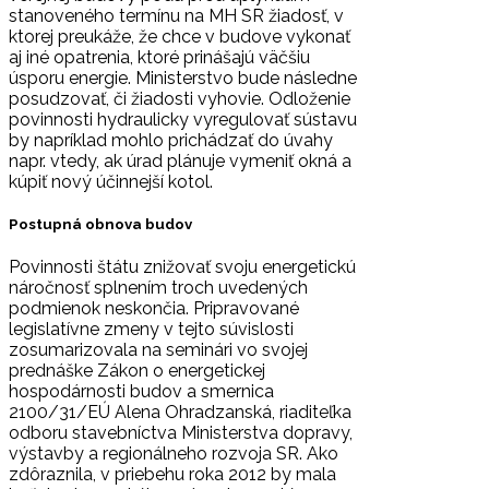
stanoveného termínu na MH SR žiadosť, v
ktorej preukáže, že chce v budove vykonať
aj iné opatrenia, ktoré prinášajú väčšiu
úsporu energie. Ministerstvo bude následne
posudzovať, či žiadosti vyhovie. Odloženie
povinnosti hydraulicky vyregulovať sústavu
by napríklad mohlo prichádzať do úvahy
napr. vtedy, ak úrad plánuje vymeniť okná a
kúpiť nový účinnejší kotol.
Postupná obnova budov
Povinnosti štátu znižovať svoju energetickú
náročnosť splnením troch uvedených
podmienok neskončia. Pripravované
legislatívne zmeny v tejto súvislosti
zosumarizovala na seminári vo svojej
prednáške Zákon o energetickej
hospodárnosti budov a smernica
2100/31/EÚ Alena Ohradzanská, riaditeľka
odboru stavebníctva Ministerstva dopravy,
výstavby a regionálneho rozvoja SR. Ako
zdôraznila, v priebehu roka 2012 by mala