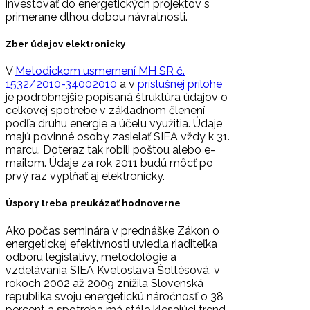
investovať do energetických projektov s
primerane dlhou dobou návratnosti.
Zber údajov elektronicky
V
Metodickom usmernení MH SR č.
1532/2010-34002010
a v
príslušnej prílohe
je podrobnejšie popísaná štruktúra údajov o
celkovej spotrebe v základnom členení
podľa druhu energie a účelu využitia. Údaje
majú povinné osoby zasielať SIEA vždy k 31.
marcu. Doteraz tak robili poštou alebo e-
mailom. Údaje za rok 2011 budú môcť po
prvý raz vypĺňať aj elektronicky.
Úspory treba preukázať hodnoverne
Ako počas seminára v prednáške Zákon o
energetickej efektívnosti uviedla riaditeľka
odboru legislatívy, metodológie a
vzdelávania SIEA Kvetoslava Šoltésová, v
rokoch 2002 až 2009 znížila Slovenská
republika svoju energetickú náročnosť o 38
percent a spotreba má stále klesajúci trend.