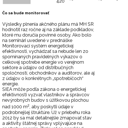
420
Čo sa bude monitorovať
Výsledky plnenia akčného plánu má MH SR
hodnotiť raz ročne aj na základe podkladov,
ktoré mu doručia povinné osoby. Ako bolo
na seminári uvedené v prednáške
Monitorovací systém energetickej
efektívnosti, vychádzať sa nebude len zo
spomínaných pravidelných výkazov o
celkovej spotrebe energie vo verejnom
sektore a údajov od distribučných
spoločností, obchodníkov a audítorov, ale aj
z údajov o konkrétnych „spotrebičoch“
energie.
SIEA môže podľa zákona o energetickej
efektívnosti vyzvať vlastníkov a správcov
nevýrobných budov s úžitkovou plochou
2
nad 1000 m
, aby poskytli údaje v
podrobnejšej štruktúre. Už v priebehu roka
2012 by sa mal detailnejšie zmapovať stav
a aktivity štátnej správy vplývajúce na