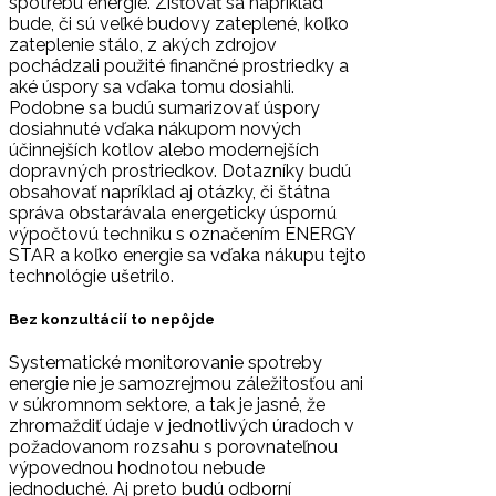
spotrebu energie. Zisťovať sa napríklad
bude, či sú veľké budovy zateplené, koľko
zateplenie stálo, z akých zdrojov
pochádzali použité finančné prostriedky a
aké úspory sa vďaka tomu dosiahli.
Podobne sa budú sumarizovať úspory
dosiahnuté vďaka nákupom nových
účinnejších kotlov alebo modernejších
dopravných prostriedkov. Dotazníky budú
obsahovať napríklad aj otázky, či štátna
správa obstarávala energeticky úspornú
výpočtovú techniku s označením ENERGY
STAR a koľko energie sa vďaka nákupu tejto
technológie ušetrilo.
Bez konzultácií to nepôjde
Systematické monitorovanie spotreby
energie nie je samozrejmou záležitosťou ani
v súkromnom sektore, a tak je jasné, že
zhromaždiť údaje v jednotlivých úradoch v
požadovanom rozsahu s porovnateľnou
výpovednou hodnotou nebude
jednoduché. Aj preto budú odborní