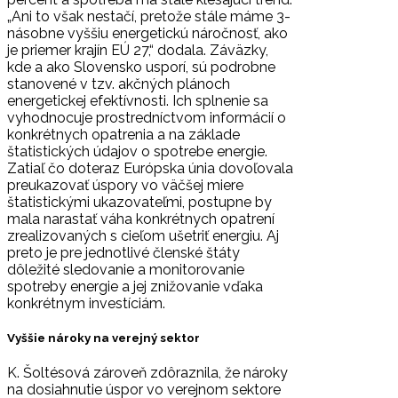
„Ani to však nestačí, pretože stále máme 3-
násobne vyššiu energetickú náročnosť, ako
je priemer krajín EÚ 27,“ dodala. Záväzky,
kde a ako Slovensko usporí, sú podrobne
stanovené v tzv. akčných plánoch
energetickej efektívnosti. Ich splnenie sa
vyhodnocuje prostredníctvom informácií o
konkrétnych opatrenia a na základe
štatistických údajov o spotrebe energie.
Zatiaľ čo doteraz Európska únia dovoľovala
preukazovať úspory vo väčšej miere
štatistickými ukazovateľmi, postupne by
mala narastať váha konkrétnych opatrení
zrealizovaných s cieľom ušetriť energiu. Aj
preto je pre jednotlivé členské štáty
dôležité sledovanie a monitorovanie
spotreby energie a jej znižovanie vďaka
konkrétnym investíciám.
Vyššie nároky na verejný sektor
K. Šoltésová zároveň zdôraznila, že nároky
na dosiahnutie úspor vo verejnom sektore