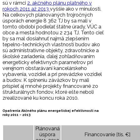
sú v rámci
2. akčného plánu platného v
rokoch 2011 až 2013
vyššie ako v minulosti.
Na celkových plánovaných trojročných
úsporách energie 8 362 TJ by sa mali v
tomto období podieľať štátne úrady, VÚC a
obce a mestá hodnotou 2 234 TJ. Tento cieľ
by sa mal dosiahnuť najmä zlepšením
tepelno-technických vlastností budov ako
sú administratívne objekty, zdravotnícke a
školské zariadenia, ďalej zohľadňovaním
energeticky efektívnych parametrov pri
verejnom obstarávaní kancelárskeho
vybavenia, vozidiel a pri prevádzke vozidiel
a budov. K splneniu záväzkov by mali
prispieť aj mnohé projekty financované zo
štrukturálnych fondov, ktoré ešte neboli
zrealizované ku koncu roka 2010.
Opatrenia Akčného plánu energetickej efektívnosti na
roky 2011 – 2013
Plánovaná
úspora
Financovanie [tis. €]