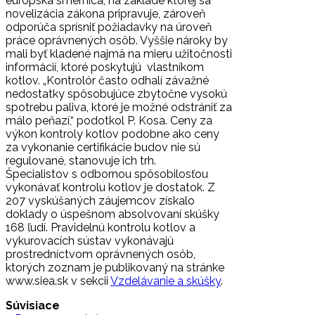
európska smernica, na základe ktorej sa
novelizácia zákona pripravuje, zároveň
odporúča sprísniť požiadavky na úroveň
práce oprávnených osôb. Vyššie nároky by
mali byť kladené najmä na mieru užitočnosti
informácií, ktoré poskytujú vlastníkom
kotlov. „Kontrolór často odhalí závažné
nedostatky spôsobujúce zbytočne vysokú
spotrebu paliva, ktoré je možné odstrániť za
málo peňazí,“ podotkol P. Kosa. Ceny za
výkon kontroly kotlov podobne ako ceny
za vykonanie certifikácie budov nie sú
regulované, stanovuje ich trh.
Špecialistov s odbornou spôsobilosťou
vykonávať kontrolu kotlov je dostatok. Z
207 vyskúšaných záujemcov získalo
doklady o úspešnom absolvovaní skúšky
168 ľudí. Pravidelnú kontrolu kotlov a
vykurovacích sústav vykonávajú
prostredníctvom oprávnených osôb,
ktorých zoznam je publikovaný na stránke
www.siea.sk v sekcii
Vzdelávanie a skúšky
.
Súvisiace