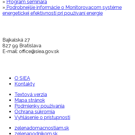
»
Program seminára
»
Podrobnejšie informácie o Monitorovacom systéme
energetickej efektívnosti pri používaní energie
Bajkalská 27
827 99 Bratislava
E-mail: office@siea.gov.sk
O SIEA
Kontakty
Textová verzia
Mapa stránok
Podmienky používania
Ochrana súkromia
Vyhlásenie o prístupnosti
zelenadomacnostiam.sk
zelenapodnikom.sk