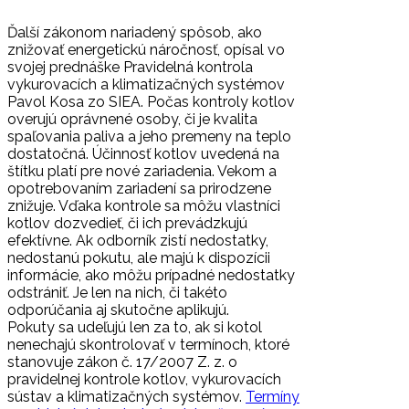
Ďalší zákonom nariadený spôsob, ako
znižovať energetickú náročnosť, opísal vo
svojej prednáške Pravidelná kontrola
vykurovacích a klimatizačných systémov
Pavol Kosa zo SIEA. Počas kontroly kotlov
overujú oprávnené osoby, či je kvalita
spaľovania paliva a jeho premeny na teplo
dostatočná. Účinnosť kotlov uvedená na
štítku platí pre nové zariadenia. Vekom a
opotrebovaním zariadení sa prirodzene
znižuje. Vďaka kontrole sa môžu vlastníci
kotlov dozvedieť, či ich prevádzkujú
efektívne. Ak odborník zistí nedostatky,
nedostanú pokutu, ale majú k dispozícii
informácie, ako môžu prípadné nedostatky
odstrániť. Je len na nich, či takéto
odporúčania aj skutočne aplikujú.
Pokuty sa udeľujú len za to, ak si kotol
nenechajú skontrolovať v termínoch, ktoré
stanovuje zákon č. 17/2007 Z. z. o
pravidelnej kontrole kotlov, vykurovacích
sústav a klimatizačných systémov.
Termíny