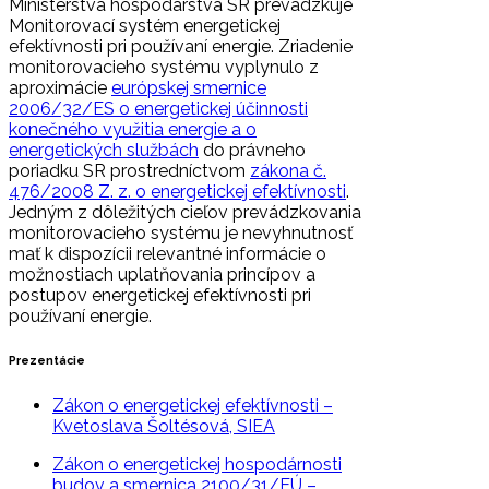
Ministerstva hospodárstva SR prevádzkuje
Monitorovací systém energetickej
efektívnosti pri používaní energie. Zriadenie
monitorovacieho systému vyplynulo z
aproximácie
európskej smernice
2006/32/ES o energetickej účinnosti
konečného využitia energie a o
energetických službách
do právneho
poriadku SR prostredníctvom
zákona č.
476/2008 Z. z. o energetickej efektívnosti
.
Jedným z dôležitých cieľov prevádzkovania
monitorovacieho systému je nevyhnutnosť
mať k dispozícii relevantné informácie o
možnostiach uplatňovania princípov a
postupov energetickej efektívnosti pri
používaní energie.
Prezentácie
Zákon o energetickej efektívnosti –
Kvetoslava Šoltésová, SIEA
Zákon o energetickej hospodárnosti
budov a smernica 2100/31/EÚ –