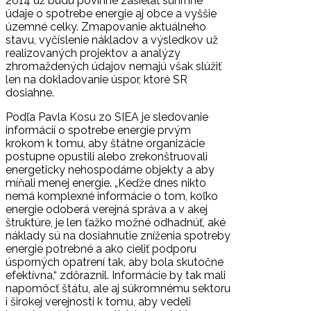
2014 už budú povinné zasielať súhrnné
údaje o spotrebe energie aj obce a vyššie
územné celky. Zmapovanie aktuálneho
stavu, vyčíslenie nákladov a výsledkov už
realizovaných projektov a analýzy
zhromaždených údajov nemajú však slúžiť
len na dokladovanie úspor, ktoré SR
dosiahne.
Podľa Pavla Kosu zo SIEA je sledovanie
informácií o spotrebe energie prvým
krokom k tomu, aby štátne organizácie
postupne opustili alebo zrekonštruovali
energeticky nehospodárne objekty a aby
míňali menej energie. „Keďže dnes nikto
nemá komplexné informácie o tom, koľko
energie odoberá verejná správa a v akej
štruktúre, je len ťažko možné odhadnúť, aké
náklady sú na dosiahnutie zníženia spotreby
energie potrebné a ako cieliť podporu
úsporných opatrení tak, aby bola skutočne
efektívna,“ zdôraznil. Informácie by tak mali
napomôcť štátu, ale aj súkromnému sektoru
i širokej verejnosti k tomu, aby vedeli