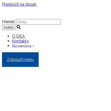
Preskočiť na obsah
Hľadať:
O SIEA
Kontakty
Slovenčina
▼
Zobraziť menu