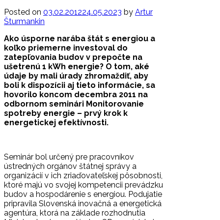
Posted on
03.02.2012
24.05.2023
by
Artur
Šturmankin
Ako úsporne narába štát s energiou a
koľko priemerne investoval do
zatepľovania budov v prepočte na
ušetrenú 1 kWh energie? O tom, aké
údaje by mali úrady zhromaždiť, aby
boli k dispozícii aj tieto informácie, sa
hovorilo koncom decembra 2011 na
odbornom seminári Monitorovanie
spotreby energie – prvý krok k
energetickej efektívnosti.
Seminár bol určený pre pracovníkov
ústredných orgánov štátnej správy a
organizácií v ich zriaďovateľskej pôsobnosti,
ktoré majú vo svojej kompetencii prevádzku
budov a hospodárenie s energiou. Podujatie
pripravila Slovenská inovačná a energetická
agentúra, ktorá na základe rozhodnutia