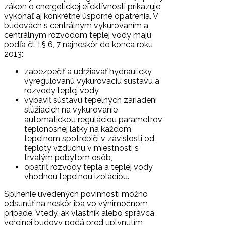
zákon o energetickej efektívnosti prikazuje
vykonať aj konkrétne úsporné opatrenia. V
budovách s centrálnym vykurovaním a
centrálnym rozvodom teplej vody majú
podľa čl. I § 6, 7 najneskôr do konca roku
2013:
zabezpečiť a udržiavať hydraulicky
vyregulovanú vykurovaciu sústavu a
rozvody teplej vody,
vybaviť sústavu tepelných zariadení
slúžiacich na vykurovanie
automatickou reguláciou parametrov
teplonosnej látky na každom
tepelnom spotrebiči v závislosti od
teploty vzduchu v miestnosti s
trvalým pobytom osôb,
opatriť rozvody tepla a teplej vody
vhodnou tepelnou izoláciou.
Splnenie uvedených povinností možno
odsunúť na neskôr iba vo výnimočnom
prípade. Vtedy, ak vlastník alebo správca
verejnej budovy podá pred uplynutím