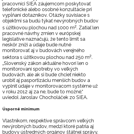
pracovníci SIEA záujemcom poskytovať
telefonické alebo osobné konzultácie pri
vypĺňaní dotazníkov. Otázky súvisiace s
objektmi sa budú týkať nevýrobných budov
2
s úžitkovou plochou nad 1000 m
. Zatiaľ len
pracovné návrhy zmien v európskej
legislatíve naznačujú, že tento limit sa
neskôr zníži a údaje bude nutné
monitorovať aj v budovách verejného
2
sektora s úžitkovou plochou nad 250 m
.
„Slovenský zákon aktuálne hovorí len o
monitorovaní spotreby vo veľkých
budovách, ale ak si bude chcieť niekto
urobiť aj pasportizáciu menších budov a
vyplniť údaje v monitorovacom systéme už
v roku 2012 aj za ne, bude to možné,“
uviedol Jaroslav Chocholáček zo SIEA.
Úsporné minimum
Vlastníkom, respektíve správcom veľkých
nevýrobných budov, medzi ktoré patria aj
budovy ústredných orgánov štátnej správy,