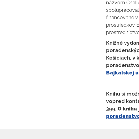
názvom Challe
spolupracoval 
financované v
prostriedkov 
prostredníctv
Knižné vydan
poradenských
Košiciach
, v
poradenstvo. 
Bajkalskej ul
Knihu si mo
vopred kont
399.
O knihu
poradenstvo