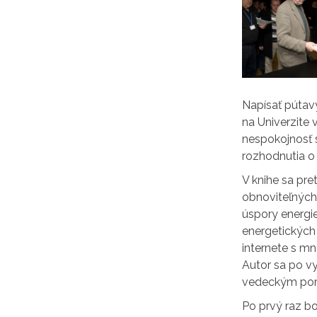
Napísať pútavý
na Univerzite 
nespokojnosť s
rozhodnutia o 
V knihe sa pre
obnoviteľných 
úspory energie
energetických 
internete s mn
Autor sa po v
vedeckým porad
Po prvý raz bo