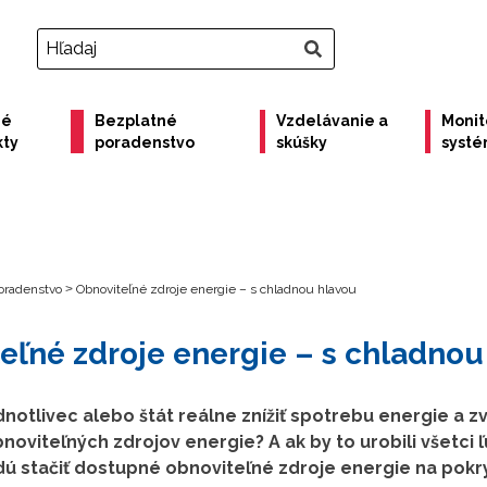
né
Bezplatné
Vzdelávanie a
Monit
kty
poradenstvo
skúšky
syst
oradenstvo
>
Obnoviteľné zdroje energie – s chladnou hlavou
eľné zdroje energie – s chladnou
notlivec alebo štát reálne znížiť spotrebu energie a zv
noviteľných zdrojov energie? A ak by to urobili všetci ľ
dú stačiť dostupné obnoviteľné zdroje energie na pokry