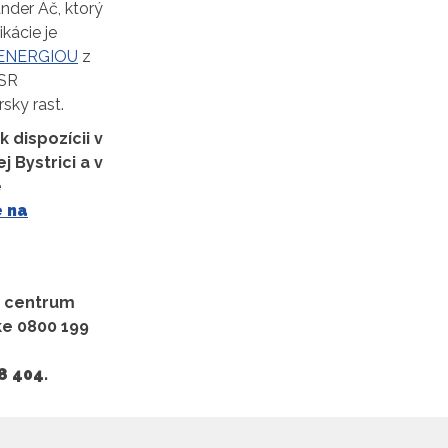
nder Áč, ktorý
kácie je
Ť ENERGIOU
z
 SR
ky rast.
 dispozícii
v
 Bystrici a v
é
e na
e centrum
ke 0800 199
48 404
.