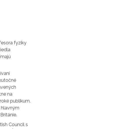
fesora fyziky
iedla
jímajú
ívaní
skutočné
tavených
tne na
iroké publikum.
l hlavným
ritánie.
tish Council s