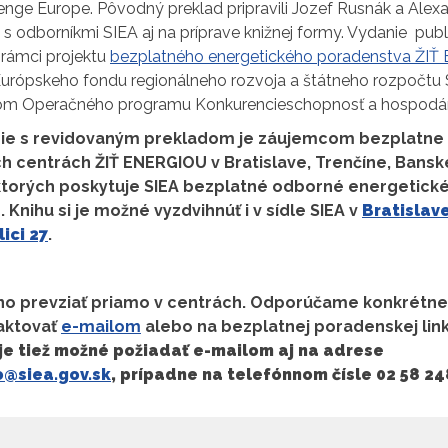
nge Europe. Pôvodný preklad pripravili Jozef Rusnák a Alexa
s odborníkmi SIEA aj na príprave knižnej formy. Vydanie publi
 rámci projektu
bezplatného energetického poradenstva ŽI
Európskeho fondu regionálneho rozvoja a štátneho rozpočtu
om Operačného programu Konkurencieschopnosť a hospodárs
ie s revidovaným prekladom je záujemcom bezplatne k
 centrách ŽIŤ ENERGIOU v Bratislave, Trenčíne, Banskej
 ktorých poskytuje SIEA bezplatné odborné energetick
Knihu si je možné vyzdvihnúť i v sídle SIEA v
Bratislav
ici 27
.
žno prevziať priamo v centrách. Odporúčame konkrétn
aktovať
e-mailom
alebo na bezplatnej poradenskej lin
 je tiež možné požiadať e-mailom aj na adrese
@siea.gov.sk
, prípadne na telefónnom čísle 02 58 2