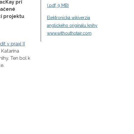
MacKay pri
(.pdf, 9 MB)
tlačené
i projektu
Elektronická wikiverzia
anglického originálu knihy
www.withouthotair.com
it v praxi II
 Katarína
ihy. Ten bol k
e.