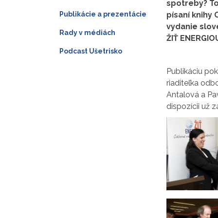
spotreby? Tot
Publikácie a prezentácie
písaní knihy
vydanie slove
Rady v médiách
ŽIŤ ENERGIO
Podcast Ušetrisko
Publikáciu pokr
riaditeľka odb
Antalová a Pav
dispozícii už 