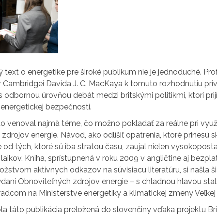
 text o energetike pre široké publikum nie je jednoduché. Pro
v Cambridgei Davida J. C. MacKaya k tomuto rozhodnutiu priv
 odbornou úrovňou debát medzi britskými politikmi, ktorí pri
energetickej bezpečnosti.
to venoval najmä téme, čo možno pokladať za reálne pri využ
zdrojov energie. Návod, ako odlíšiť opatrenia, ktoré prinesú 
 od tých, ktoré sú iba stratou času, zaujal nielen vysokopos
laikov. Kniha, sprístupnená v roku 2009 v angličtine aj bezpla
ožstvom aktívnych odkazov na súvisiacu literatúru, si našla š
ydaní Obnoviteľných zdrojov energie – s chladnou hlavou sta
com na Ministerstve energetiky a klimatickej zmeny Veľkej B
la táto publikácia preložená do slovenčiny vďaka projektu Bri