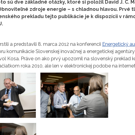
o sú dve základné otázky, ktoré si položil David J. C. 
 Obnoviteľné zdroje energie – s chladnou hlavou. Prvé 
nského prekladu tejto publikácie je k dispozícii v rámc
U.
stili a predstavili 8. marca 2012 na konferencii
Energetický aud
oru komunikácie Slovenskej inovačnej a energetickej agentúry
ol Kosa. Práve on ako prvý upozornil na slovenský preklad kn
začiatkom roka 2010, ale len v elektronickej podobe na internet