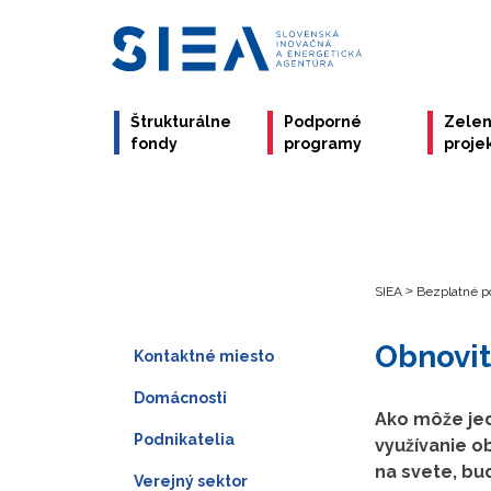
Štrukturálne
Podporné
Zele
fondy
programy
proje
SIEA
>
Bezplatné p
Obnovit
Kontaktné miesto
Domácnosti
Ako môže jed
Podnikatelia
využívanie ob
na svete, bu
Verejný sektor