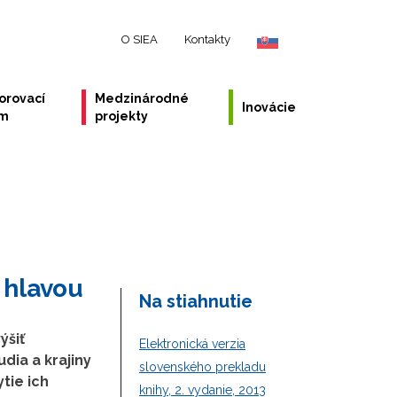
O SIEA
Kontakty
orovací
Medzinárodné
Inovácie
ém
projekty
 hlavou
Na stiahnutie
ýšiť
Elektronická verzia
udia a krajiny
slovenského prekladu
tie ich
knihy, 2. vydanie, 2013