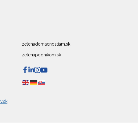
zelenadomacnostiam.sk
zelenapodnikom.sk
v.sk