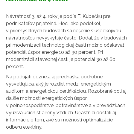
Návratnosť 3. až 4. roky je podľa T. Kubečku pre
podnikateľov prijateľná. Hoci, ako podotkol,
v priemyselných budovách sa riešenie s uspokojivou
návratnosťou nevyskytuje často. Dodal, že v budovách
pri modernizácii technologickej časti možno očakávať
potenciál úspor energie 10 až 30 percent. Pri
modernizácii stavebnej časti je potenciál 30 až 60
percent.
Na podujatí odznela aj prednáška podrobne
vysvetľujúca, aký je rozdiel medzi energetickým
auditom a energetickou certifikáciou. Rozobrané boli aj
ďalšie možnosti energetických úspor
v poľnohospodárstve, potravinárstve a v prevádzkach
využívajúcich stlačený vzduch. Účastníci dostali aj
informácie o tom, aké sú možnosti optimalizácie
odberu elektriny.