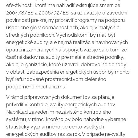
efektívnosti, ktorá má nahradiť existujúce smernice
2004/8/ES a 2006/32/ES, sa už uvažuje o zavedení
povinnosti pre krajiny pripraviť programy na podporu
úspor energie v domácnostiach, ako aj v malých a
stredných podnikoch. Východiskom by mali byť
energetické audity, ale najmä realizácia navrhovaných
opatrení zameraných na úspory. Uvažuje sa o tom, že
časť nákladov na audity pre malé a stredné podniky,
ako aj organizácie, ktoré uzavreli dobrovoľné dohody
v oblasti zabezpečenia energetických úspor, by mohlo
byť refundované prostredníctvom cieleného
podporného mechanizmu.
V rámci pripravovaných dokumentov sa plánuje
pritvrdiť v kontrole kvality energetických auditov.
Napríklad zavedením nezávislého kontrolného
systému, v rámci ktorého by bolo náhodne vyberané
štatisticky významného percento všetkých
energetických auditov raz za rok. V prípade nekvality