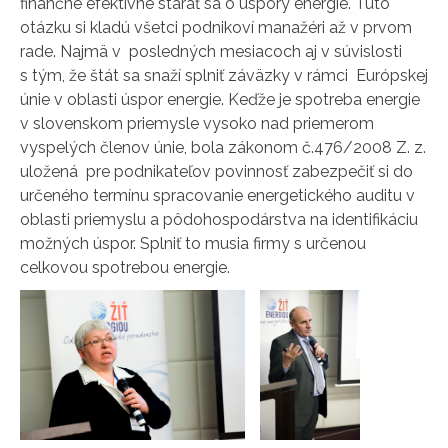
finančne efektívne starať sa o úspory energie. Túto
otázku si kladú všetci podnikoví manažéri až v prvom
rade. Najmä v posledných mesiacoch aj v súvislosti
s tým, že štát sa snaží splniť záväzky v rámci Európskej
únie v oblasti úspor energie. Keďže je spotreba energie
v slovenskom priemysle vysoko nad priemerom
vyspelých členov únie, bola zákonom č.476/2008 Z. z.
uložená pre podnikateľov povinnosť zabezpečiť si do
určeného termínu spracovanie energetického auditu v
oblasti priemyslu a pôdohospodárstva na identifikáciu
možných úspor. Splniť to musia firmy s určenou
celkovou spotrebou energie.