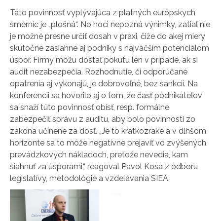
Táto povinnosť vyplývajúca z platných európskych
smerníc je „plošná“. No hoci nepozná výnimky, zatiaľ nie
je možné presne určiť dosah v praxi, čiže do akej miery
skutočne zasiahne aj podniky s najväčším potenciálom
úspor. Firmy môžu dostať pokutu len v prípade, ak si
audit nezabezpečia. Rozhodnutie, či odporúčané
opatrenia aj vykonajú, je dobrovoľné, bez sankcií. Na
konferencii sa hovorilo aj o tom, že časť podnikateľov
sa snaží túto povinnosť obísť, resp. formálne
zabezpečiť správu z auditu, aby bolo povinnosti zo
zákona učinené za dosť. „Je to krátkozraké a v dlhšom
horizonte sa to môže negatívne prejaviť vo zvýšených
prevádzkových nákladoch, pretože nevedia, kam
siahnuť za úsporami,“ reagoval Pavol Kosa z odboru
legislatívy, metodológie a vzdelávania SIEA.