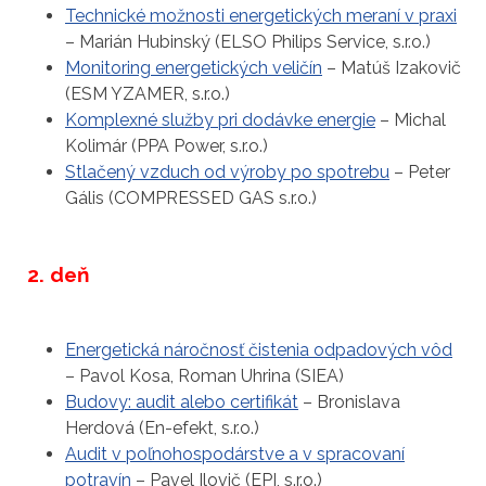
Technické možnosti energetických meraní v praxi
– Marián Hubinský (ELSO Philips Service, s.r.o.)
Monitoring energetických veličín
– Matúš Izakovič
(ESM YZAMER, s.r.o.)
Komplexné služby pri dodávke energie
– Michal
Kolimár (PPA Power, s.r.o.)
Stlačený vzduch od výroby po spotrebu
– Peter
Gális (COMPRESSED GAS s.r.o.)
2. deň
Energetická náročnosť čistenia odpadových vôd
– Pavol Kosa, Roman Uhrina (SIEA)
Budovy: audit alebo certifikát
– Bronislava
Herdová (En-efekt, s.r.o.)
Audit v poľnohospodárstve a v spracovaní
potravín
– Pavel Ilovič (EPI, s.r.o.)