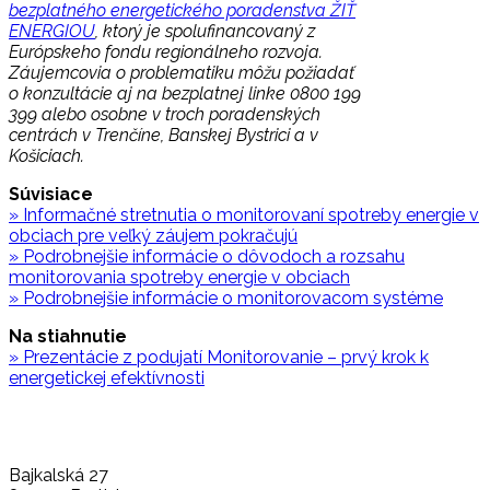
bezplatného energetického poradenstva ŽIŤ
ENERGIOU
, ktorý je spolufinancovaný z
Európskeho fondu regionálneho rozvoja.
Záujemcovia o problematiku môžu požiadať
o konzultácie aj na bezplatnej linke 0800 199
399 alebo osobne v troch poradenských
centrách v Trenčíne, Banskej Bystrici a v
Košiciach.
Súvisiace
» Informačné stretnutia o monitorovaní spotreby energie v
obciach pre veľký záujem pokračujú
» Podrobnejšie informácie o dôvodoch a rozsahu
monitorovania spotreby energie v obciach
» Podrobnejšie informácie o monitorovacom systéme
Na stiahnutie
» Prezentácie z podujatí Monitorovanie – prvý krok k
energetickej efektívnosti
Bajkalská 27