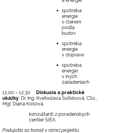
a energie
spotreba
energie
v členení
podľa
budov
spotreba
energie
v doprave
spotreba
energie
v iných
zariadeniach
12,00 – 12,30
Diskusia a praktické
ukážky
, Dr. Ing. Kvetoslava Šoltésová, CSc.,
Mgr. Diana Kosová,
konzultanti z poradenských
centier SIEA
Podujatia sa konali v rámci projektu