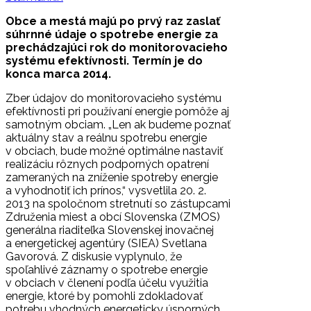
Obce a mestá majú po prvý raz zaslať
súhrnné údaje o spotrebe energie za
prechádzajúci rok do monitorovacieho
systému efektívnosti. Termín je do
konca marca 2014.
Zber údajov do monitorovacieho systému
efektívnosti pri používaní energie pomôže aj
samotným obciam. „Len ak budeme poznať
aktuálny stav a reálnu spotrebu energie
v obciach, bude možné optimálne nastaviť
realizáciu rôznych podporných opatrení
zameraných na zníženie spotreby energie
a vyhodnotiť ich prínos,“ vysvetlila 20. 2.
2013 na spoločnom stretnutí so zástupcami
Združenia miest a obcí Slovenska (ZMOS)
generálna riaditeľka Slovenskej inovačnej
a energetickej agentúry (SIEA) Svetlana
Gavorová. Z diskusie vyplynulo, že
spoľahlivé záznamy o spotrebe energie
v obciach v členení podľa účelu využitia
energie, ktoré by pomohli zdokladovať
potrebu vhodných energeticky úsporných