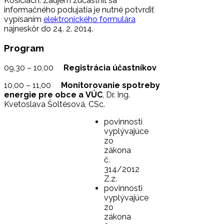
Košiciach. Záujem zúčastniť sa
informačného podujatia je nutné potvrďiť
vypísaním
elektronického formulára
najneskôr do 24. 2. 2014.
Program
09,30 – 10,00
Registrácia účastníkov
10,00 – 11,00
Monitorovanie spotreby
energie pre obce a VÚC
, Dr. Ing.
Kvetoslava Šoltésová, CSc.
povinnosti
vyplývajúce
zo
zákona
č.
314/2012
Z.z.
povinnosti
vyplývajúce
zo
zákona