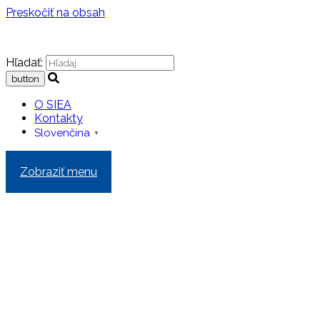
Preskočiť na obsah
Hľadať:
O SIEA
Kontakty
Slovenčina
▼
Zobraziť menu