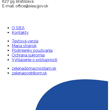
827 99 Bratislava
E-mail: office@siea.gov.sk
O SIEA
Kontakty
Textová verzia
Mapa stránok
Podmienky používania
Ochrana súkromia
Vyhlásenie o prístupnosti
zelenadomacnostiam.sk
zelenapodnikom.sk