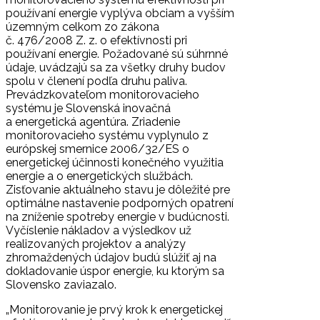
používaní energie vyplýva obciam a vyšším
územným celkom zo zákona
č. 476/2008 Z. z. o efektívnosti pri
používaní energie. Požadované sú súhrnné
údaje, uvádzajú sa za všetky druhy budov
spolu v členení podľa druhu paliva.
Prevádzkovateľom monitorovacieho
systému je Slovenská inovačná
a energetická agentúra. Zriadenie
monitorovacieho systému vyplynulo z
európskej smernice 2006/32/ES o
energetickej účinnosti konečného využitia
energie a o energetických službách.
Zisťovanie aktuálneho stavu je dôležité pre
optimálne nastavenie podporných opatrení
na zníženie spotreby energie v budúcnosti.
Vyčíslenie nákladov a výsledkov už
realizovaných projektov a analýzy
zhromaždených údajov budú slúžiť aj na
dokladovanie úspor energie, ku ktorým sa
Slovensko zaviazalo.
„Monitorovanie je prvý krok k energetickej