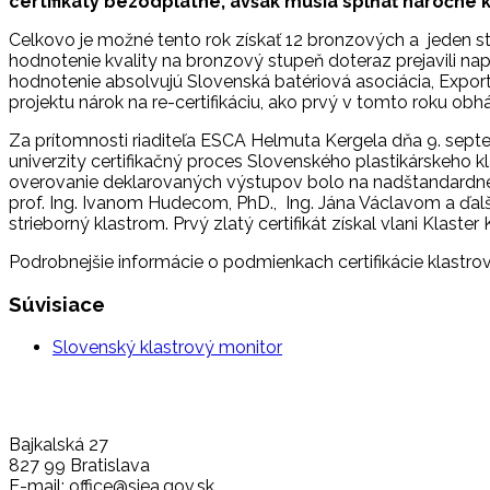
certifikáty bezodplatne, avšak musia spĺňať náročné k
Celkovo je možné tento rok získať 12 bronzových a jeden stri
hodnotenie kvality na bronzový stupeň doteraz prejavili nap
hodnotenie absolvujú Slovenská batériová asociácia, Exportér
projektu nárok na re-certifikáciu, ako prvý v tomto roku obh
Za prítomnosti riaditeľa ESCA Helmuta Kergela dňa 9. septe
univerzity certifikačný proces Slovenského plastikárskeho kl
overovanie deklarovaných výstupov bolo na nadštandardnej k
prof. Ing. Ivanom Hudecom, PhD., Ing. Jána Václavom a ďa
strieborný klastrom. Prvý zlatý certifikát získal vlani Klaster 
Podrobnejšie informácie o podmienkach certifikácie klastrov
Súvisiace
Slovenský klastrový monitor
Bajkalská 27
827 99 Bratislava
E-mail: office@siea.gov.sk