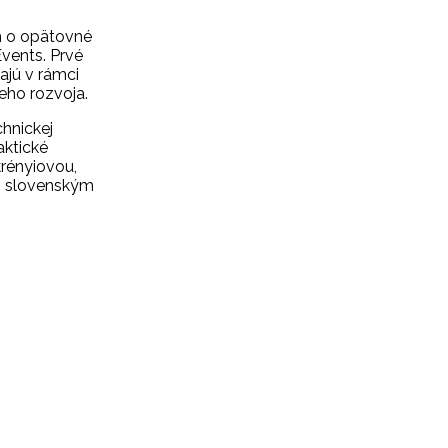
em o opätovné
Events. Prvé
ajú v rámci
neho rozvoja.
chnickej
aktické
krényiovou,
ým slovenským