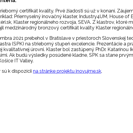
ritériá.
eborný certifikát kvality. Prvé žiadosti sú už v konaní. Záuj
ríklad: Priemyselný inovačný klaster, Industry4UM, House of 
i.sk, Klaster regionálneho rozvoja, SEVA. Z klastrov, ktoré m
ájil medzinárodný bronzový certifikát kvality Klaster regionál
mbra 2021 prebehol v Bratislave v priestoroch Slovenskej te
astra (SPK) na strieborný stupeň excelencie. Prezentácie a pr
valitatívnej úrovni. Klaster bol zastúpený PhDr. Katarínou I
lšími. Ak budú výsledky posúdené kladne, SPK sa stane prv
Košice IT Valley.
 sú k dispozícii
na stránke projektu inovujme.sk
.