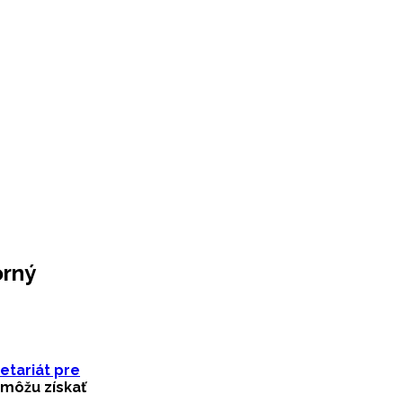
orný
tariát pre
 môžu získať