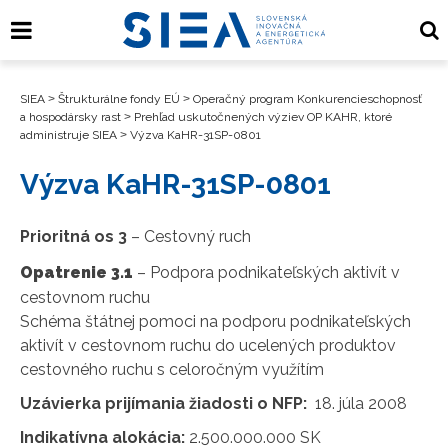
SIEA
>
Štrukturálne fondy EÚ
>
Operačný program Konkurencieschopnosť
a hospodársky rast
>
Prehľad uskutočnených výziev OP KAHR, ktoré
administruje SIEA
>
Výzva KaHR-31SP-0801
Výzva KaHR-31SP-0801
Prioritná os 3
– Cestovný ruch
Opatrenie 3.1
– Podpora podnikateľských aktivít v
cestovnom ruchu
Schéma štátnej pomoci na podporu podnikateľských
aktivít v cestovnom ruchu do ucelených produktov
cestovného ruchu s celoročným využítím
Uzávierka prijímania žiadosti o NFP:
18. júla 2008
Indikatívna alokácia:
2.500.000.000 SK