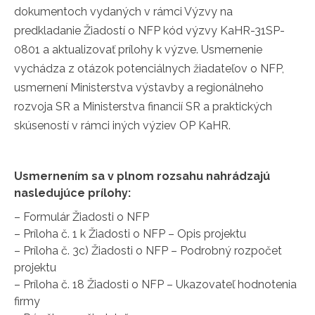
dokumentoch vydaných v rámci Výzvy na
predkladanie Žiadostí o NFP kód výzvy KaHR-31SP-
0801 a aktualizovať prílohy k výzve. Usmernenie
vychádza z otázok potenciálnych žiadateľov o NFP,
usmernení Ministerstva výstavby a regionálneho
rozvoja SR a Ministerstva financií SR a praktických
skúseností v rámci iných výziev OP KaHR.
Usmernením sa v plnom rozsahu nahrádzajú
nasledujúce prílohy:
– Formulár Žiadosti o NFP
– Príloha č. 1 k Žiadosti o NFP – Opis projektu
– Príloha č. 3c) Žiadosti o NFP – Podrobný rozpočet
projektu
– Príloha č. 18 Žiadosti o NFP – Ukazovateľ hodnotenia
firmy