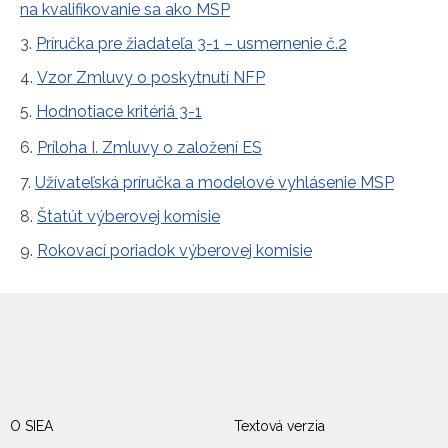
na kvalifikovanie sa ako MSP
3.
Príručka pre žiadateľa 3-1 – usmernenie č.2
4.
Vzor Zmluvy o poskytnutí NFP
5.
Hodnotiace kritériá 3-1
6.
Príloha I. Zmluvy o založení ES
7.
Užívateľská príručka a modelové vyhlásenie MSP
8.
Štatút výberovej komisie
9.
Rokovací poriadok výberovej komisie
O SIEA
Textová verzia