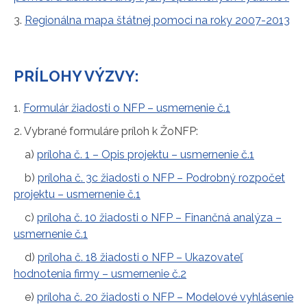
3.
Regionálna mapa štátnej pomoci na roky 2007-2013
PRÍLOHY VÝZVY:
1.
Formulár žiadosti o NFP – usmernenie č.1
2. Vybrané formuláre príloh k ŽoNFP:
a)
príloha č. 1 – Opis projektu – usmernenie č.1
b)
príloha č. 3c žiadosti o NFP – Podrobný rozpočet
projektu – usmernenie č.1
c)
príloha č. 10 žiadosti o NFP – Finančná analýza –
usmernenie č.1
d)
príloha č. 18 žiadosti o NFP – Ukazovateľ
hodnotenia firmy – usmernenie č.2
e)
príloha č. 20 žiadosti o NFP – Modelové vyhlásenie