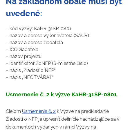
Na základnom obale musí byť
uvedené:
– kód výzvy: KaHR-31SP-0801
– názov a adresa vykonávateľa (SACR)
– názov a adresa žiadateľa
– IČO žiadateľa
– názov projektu
– identifikátor ŽoNFP (6-miestne číslo)
– nápis „Žiadosť o NFP“
– nápis „NEOTVÁRAŤ“
Usmernenie č. 2 k výzve KaHR-31SP-0801
Cieľom
Usmernenia č. 2
k Výzve na predkladanie
Žiadostí o NFP je upresniť definície nachádzajúce sa v
dokumentoch vydaných v rámci Výzvy na