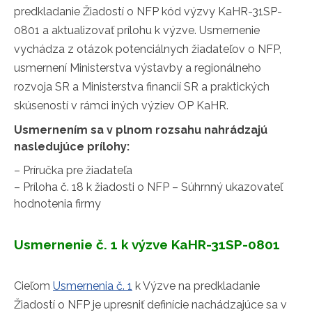
predkladanie Žiadostí o NFP kód výzvy KaHR-31SP-
0801 a aktualizovať prílohu k výzve. Usmernenie
vychádza z otázok potenciálnych žiadateľov o NFP,
usmernení Ministerstva výstavby a regionálneho
rozvoja SR a Ministerstva financií SR a praktických
skúseností v rámci iných výziev OP KaHR.
Usmernením sa v plnom rozsahu nahrádzajú
nasledujúce prílohy:
– Príručka pre žiadateľa
– Príloha č. 18 k žiadosti o NFP – Súhrnný ukazovateľ
hodnotenia firmy
Usmernenie č. 1 k výzve KaHR-31SP-0801
Cieľom
Usmernenia č. 1
k Výzve na predkladanie
Žiadostí o NFP je upresniť definície nachádzajúce sa v