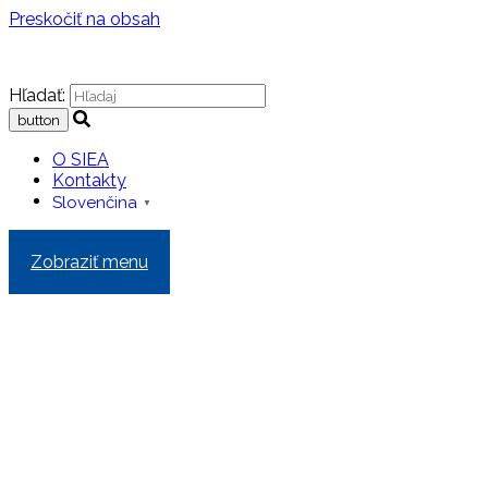
Preskočiť na obsah
Hľadať:
O SIEA
Kontakty
Slovenčina
▼
Zobraziť menu