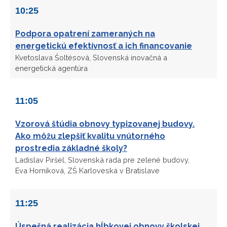
10:25
Podpora opatrení zameraných na
energetickú efektívnosť a ich financovanie
Kvetoslava Šoltésová, Slovenská inovačná a
energetická agentúra
11:05
Vzorová štúdia obnovy typizovanej budovy.
Ako môžu zlepšiť kvalitu vnútorného
prostredia základné školy?
Ladislav Piršel, Slovenská rada pre zelené budovy,
Eva Horníková, ZŠ Karloveská v Bratislave
11:25
Úspešná realizácia hĺbkovej obnovy školskej