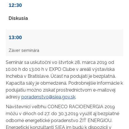
12:30
Diskusia
13:00
Záver seminára
Seminár sa uskutoční vo štvrtok 28. marca 2019 od
10.00 h do 13.00 h v EXPO Clube v areáli výstaviska
Incheba v Bratislave. Účasť na podujatí je bezplatná.
Kapacita sály je obmedzená. Podrobnejšie informácie k
podujatiu možno získať prostredníctvom e-mailovej
adresy
poradenstvo@siea.gov.sk
.
Návštevníci veľtrhu CONECO RACIOENERGIA 2019
môžu v dňoch od 27. do 30.3.2019 využiť aj bezplatné
odborné energetické poradenstvo ŽIŤ ENERGIOU.
Energetickí konzultanti SIEA im budú k dispozícii v