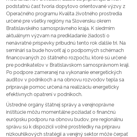
podstatnú časť tvoria dopytovo orientované výzvy z
Operačného programu Kvalita životného prostredia
určené pre všetky regióny na Slovensku okrem
Bratislavského samosprávneho kraja. K siedmim
aktuálnym výzvam na predkladanie žiadostí o
nenávratné príspevky pribudnú tento rok ďalšie tri. Na
seminári sa bude hovoriť aj o podporných schémach
financovaných zo štátneho rozpočtu, ktoré sú určené
pre podnikateľov v Bratislavskom samosprávnom kraji.
Po podpore zameranej na vykonanie energetických
auditov v podnikoch a na obnovu rozvodov tepla sa
pripravuje pomoc určená na realizáciu energeticky
efektívnych opatrení v podnikoch.
Ústredné orgány štátnej správy a verejnoprávne
inštitúcie môžu momentálne požiadať o finančnú
európsku podporu na obnovu budov, pre regionálnu
správu sú k dispozícii voľné prostriedky na prípravu
nízkouhlíkových stratégií a verejný sektor môže čerpať