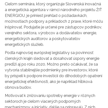
Cieľom seminára, ktorý organizuje Slovenská inovačná
a energetická agentúra v rámci národného projektu ŽIŤ
ENERGIOU, je priniesť prehľad o požiadavkách,
možnostiach podpory a príkladoch z praxe, ktoré môžu
inšpirovať. Podujatie je určené pre zástupcov podnikov,
verejného sektora, výrobcov a dodávateľov energie,
energetických audítorov a poskytovateľov
energetických služieb.
Podľa najnovšej európskej legislatívy sa povinnosť
členských krajín sledovať a dosahovať úspory energie
predĺži aj po roku 2020. Možno preto očakávať, že sa
vytvoria stabilnejšie podmienky pre investorov, ktoré
by prispeli k podpore investícií do dlhodobých opatrení
energetickej efektívnosti, ako je napríklad hĺbková
obnova budov.
Motivovať k znižovaniu spotreby energie v rôznych
sektoroch je cieľom viacerých podporných
mechanizmov a iniciatív, ďalšie sa pripravujú. Z nich