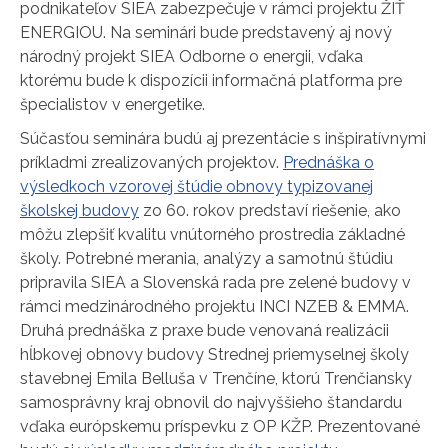
podnikateľov SIEA zabezpečuje v rámci projektu ŽIŤ
ENERGIOU. Na seminári bude predstavený aj nový
národný projekt SIEA Odborne o energii, vďaka
ktorému bude k dispozícii informačná platforma pre
špecialistov v energetike.
Súčasťou seminára budú aj prezentácie s inšpiratívnymi
príkladmi zrealizovaných projektov.
Prednáška o
výsledkoch vzorovej štúdie obnovy typizovanej
školskej budovy
zo 60. rokov predstaví riešenie, ako
môžu zlepšiť kvalitu vnútorného prostredia základné
školy. Potrebné merania, analýzy a samotnú štúdiu
pripravila SIEA a Slovenská rada pre zelené budovy v
rámci medzinárodného projektu INCI NZEB & EMMA.
Druhá prednáška z praxe bude venovaná realizácii
hĺbkovej obnovy budovy Strednej priemyselnej školy
stavebnej Emila Belluša v Trenčíne, ktorú Trenčiansky
samosprávny kraj obnovil do najvyššieho štandardu
vďaka európskemu príspevku z OP KŽP. Prezentované