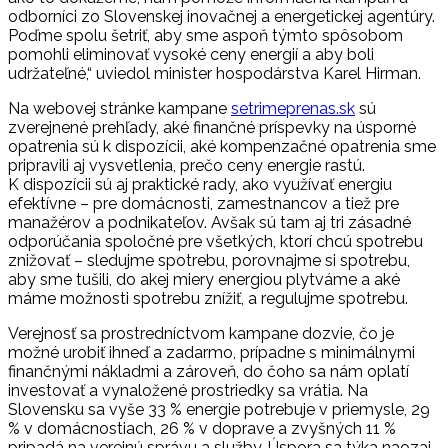
odborníci zo Slovenskej inovačnej a energetickej agentúry.
Poďme spolu šetriť, aby sme aspoň týmto spôsobom
pomohli eliminovať vysoké ceny energií a aby boli
udržateľné,“ uviedol minister hospodárstva Karel Hirman.
Na webovej stránke kampane
setrimeprenas.sk
sú
zverejnené prehľady, aké finančné príspevky na úsporné
opatrenia sú k dispozícii, aké kompenzačné opatrenia sme
pripravili aj vysvetlenia, prečo ceny energie rastú.
K dispozícii sú aj praktické rady, ako využívať energiu
efektívne – pre domácnosti, zamestnancov a tiež pre
manažérov a podnikateľov. Avšak sú tam aj tri zásadné
odporúčania spoločné pre všetkých, ktorí chcú spotrebu
znižovať – sledujme spotrebu, porovnajme si spotrebu,
aby sme tušili, do akej miery energiou plytváme a aké
máme možnosti spotrebu znížiť, a regulujme spotrebu.
Verejnosť sa prostredníctvom kampane dozvie, čo je
možné urobiť ihneď a zadarmo, prípadne s minimálnymi
finančnými nákladmi a zároveň, do čoho sa nám oplatí
investovať a vynaložené prostriedky sa vrátia. Na
Slovensku sa vyše 33 % energie potrebuje v priemysle, 29
% v domácnostiach, 26 % v doprave a zvyšných 11 %
pripadá na verejnú správu a služby. Úspora sa týka naozaj