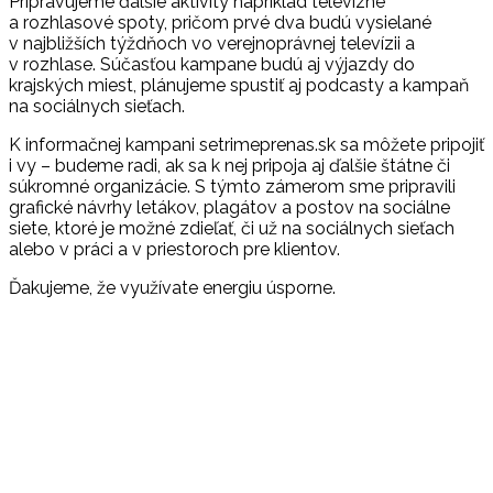
Pripravujeme ďalšie aktivity napríklad televízne
a rozhlasové spoty, pričom prvé dva budú vysielané
v najbližších týždňoch vo verejnoprávnej televízii a
v rozhlase. Súčasťou kampane budú aj výjazdy do
krajských miest, plánujeme spustiť aj podcasty a kampaň
na sociálnych sieťach.
K informačnej kampani setrimeprenas.sk sa môžete pripojiť
i vy – budeme radi, ak sa k nej pripoja aj ďalšie štátne či
súkromné organizácie. S týmto zámerom sme pripravili
grafické návrhy letákov, plagátov a postov na sociálne
siete, ktoré je možné zdieľať, či už na sociálnych sieťach
alebo v práci a v priestoroch pre klientov.
Ďakujeme, že využívate energiu úsporne.