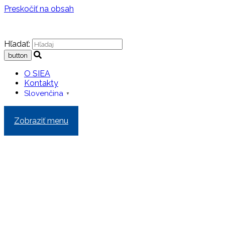
Preskočiť na obsah
Hľadať:
O SIEA
Kontakty
Slovenčina
▼
Zobraziť menu