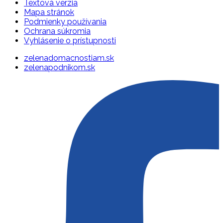
Textová verzia
Mapa stránok
Podmienky používania
Ochrana súkromia
Vyhlásenie o prístupnosti
zelenadomacnostiam.sk
zelenapodnikom.sk