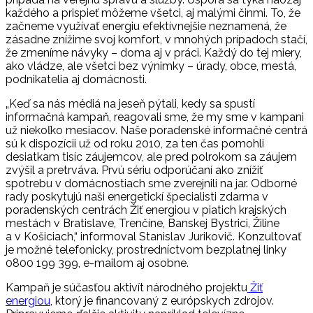
každého a prispieť môžeme všetci, aj malými činmi. To, že
začneme využívať energiu efektívnejšie neznamená, že
zásadne znížime svoj komfort, v mnohých prípadoch stačí,
že zmeníme návyky – doma aj v práci. Každý do tej miery,
ako vládze, ale všetci bez výnimky – úrady, obce, mestá,
podnikatelia aj domácnosti.
„Keď sa nás médiá na jeseň pýtali, kedy sa spustí
informačná kampaň, reagovali sme, že my sme v kampani
už niekoľko mesiacov. Naše poradenské informačné centrá
sú k dispozícii už od roku 2010, za ten čas pomohli
desiatkam tisíc záujemcov, ale pred polrokom sa záujem
zvýšil a pretrváva. Prvú sériu odporúčaní ako znížiť
spotrebu v domácnostiach sme zverejnili na jar. Odborné
rady poskytujú naši energetickí špecialisti zdarma v
poradenských centrách Žiť energiou v piatich krajských
mestách v Bratislave, Trenčíne, Banskej Bystrici, Žiline
a v Košiciach,“ informoval Stanislav Jurikovič. Konzultovať
je možné telefonicky, prostredníctvom bezplatnej linky
0800 199 399, e-mailom aj osobne.
Kampaň je súčasťou aktivít národného projektu
Žiť
energiou
, ktorý je financovaný z európskych zdrojov.