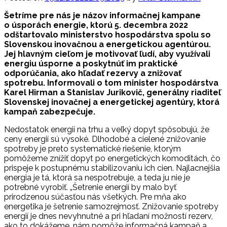
Šetríme pre nás je názov informačnej kampane
o úsporách energie, ktorú 5. decembra 2022
odštartovalo ministerstvo hospodárstva spolu so
Slovenskou inovačnou a energetickou agentúrou.
Jej hlavným cieľom je motivovať ľudí, aby využívali
energiu úsporne a poskytnúť im praktické
odporúčania, ako hľadať rezervy a znižovať
spotrebu. Informovali o tom minister hospodárstva
Karel Hirman a Stanislav Jurikovič, generálny riaditeľ
Slovenskej inovačnej a energetickej agentúry, ktorá
kampaň zabezpečuje.
Nedostatok energií na trhu a veľký dopyt spôsobujú, že
ceny energií sú vysoké. Dlhodobé a cielené znižovanie
spotreby je preto systematické riešenie, ktorým
pomôžeme znížiť dopyt po energetických komoditách, čo
prispeje k postupnému stabilizovaniu ich cien. Najlacnejšia
energia je tá, ktorá sa nespotrebuje, a teda ju nie je
potrebné vyrobiť. „Šetrenie energií by malo byť
prirodzenou súčasťou nás všetkých. Pre mňa ako
energetika je šetrenie samozrejmosť. Znižovanie spotreby
energií je dnes nevyhnutné a pri hľadaní možností rezerv,
ako to dokážeme, nám pomôže informačná kampaň a