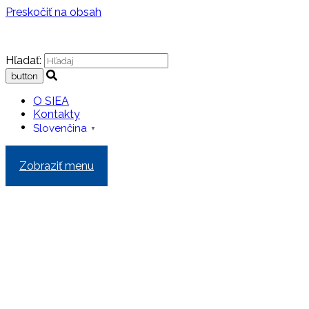
Preskočiť na obsah
Hľadať:
O SIEA
Kontakty
Slovenčina
▼
Zobraziť menu