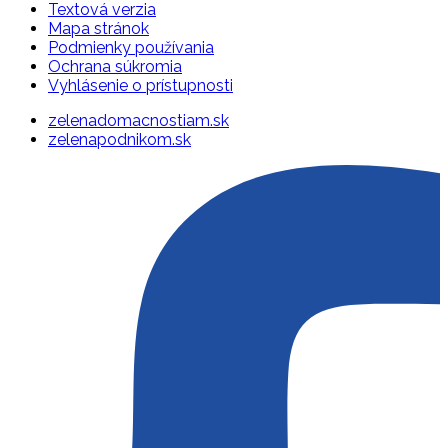
Textová verzia
Mapa stránok
Podmienky používania
Ochrana súkromia
Vyhlásenie o prístupnosti
zelenadomacnostiam.sk
zelenapodnikom.sk