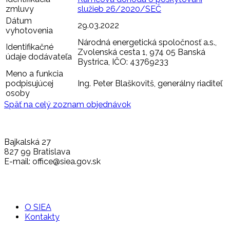
zmluvy
služieb 26/2020/SEČ
Dátum
29.03.2022
vyhotovenia
Národná energetická spoločnosť a.s.,
Identifikačné
Zvolenská cesta 1, 974 05 Banská
údaje dodávateľa
Bystrica, IČO: 43769233
Meno a funkcia
podpisujúcej
Ing. Peter Blaškovitš, generálny riaditeľ
osoby
Späť na celý zoznam objednávok
Bajkalská 27
827 99 Bratislava
E-mail: office@siea.gov.sk
O SIEA
Kontakty