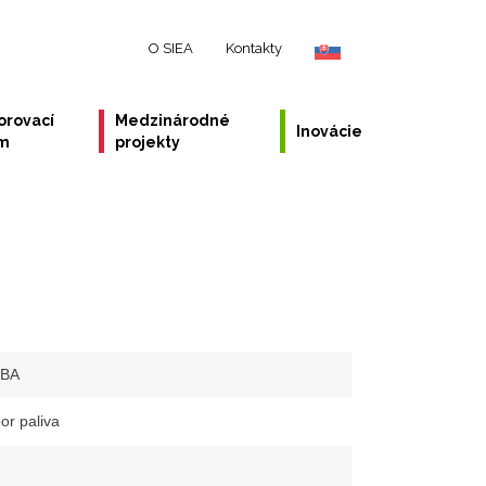
O SIEA
Kontakty
orovací
Medzinárodné
Inovácie
ém
projekty
-BA
or paliva