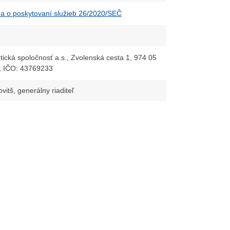
 o poskytovaní služieb 26/2020/SEČ
ická spoločnosť a.s., Zvolenská cesta 1, 974 05
, IČO: 43769233
vitš, generálny riaditeľ