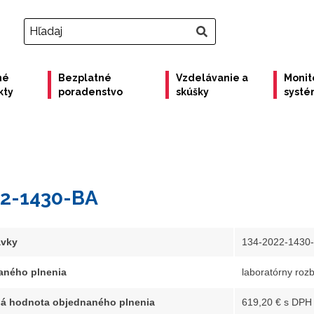
né
Bezplatné
Vzdelávanie a
Monit
kty
poradenstvo
skúšky
syst
22-1430-BA
ávky
134-2022-1430
aného plnenia
laboratórny rozb
á hodnota objednaného plnenia
619,20 € s DPH