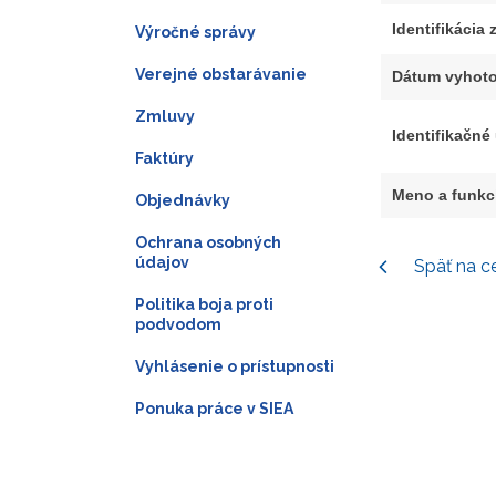
Identifikácia
Výročné správy
Verejné obstarávanie
Dátum vyhoto
Zmluvy
Identifikačné
Faktúry
Meno a funkc
Objednávky
Ochrana osobných
údajov
Späť na c
Politika boja proti
podvodom
Vyhlásenie o prístupnosti
Ponuka práce v SIEA