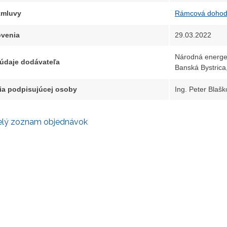
 zmluvy
Rámcová dohoda
venia
29.03.2022
Národná energet
 údaje dodávateľa
Banská Bystrica
ia podpisujúcej osoby
Ing. Peter Blaško
elý zoznam objednávok