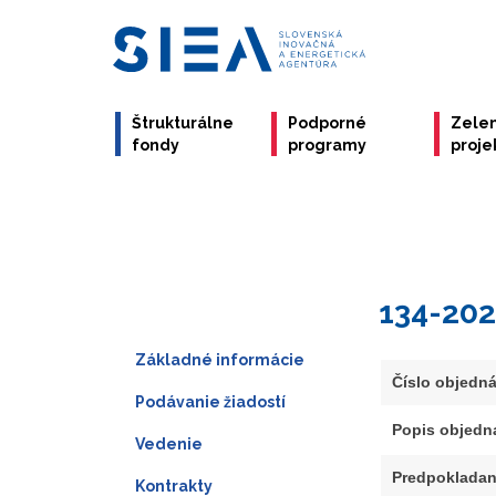
Štrukturálne
Podporné
Zele
fondy
programy
proje
134-20
Základné informácie
Číslo objedn
Podávanie žiadostí
Popis objedn
Vedenie
Predpokladan
Kontrakty