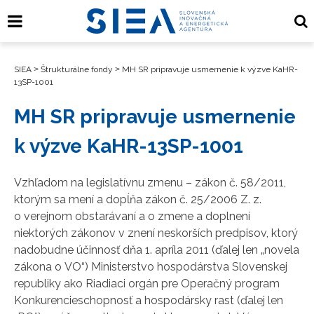
SIEA
>
Štrukturálne fondy
>
MH SR pripravuje usmernenie k výzve KaHR-
13SP-1001
MH SR pripravuje usmernenie
k výzve KaHR-13SP-1001
Vzhľadom na legislatívnu zmenu – zákon č. 58/2011,
ktorým sa mení a dopĺňa zákon č. 25/2006 Z. z.
o verejnom obstarávaní a o zmene a doplnení
niektorých zákonov v znení neskorších predpisov, ktorý
nadobudne účinnosť dňa 1. apríla 2011 (ďalej len „novela
zákona o VO“) Ministerstvo hospodárstva Slovenskej
republiky ako Riadiaci orgán pre Operačný program
Konkurencieschopnosť a hospodársky rast (ďalej len