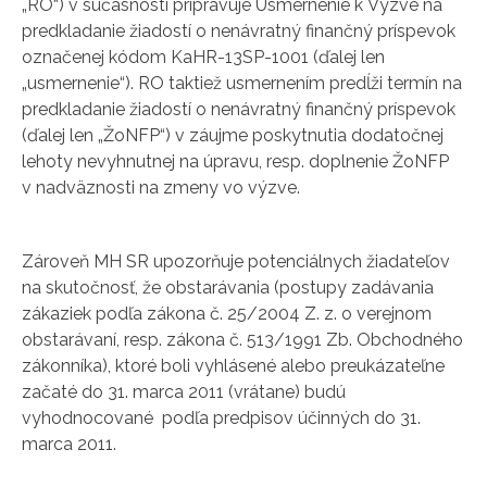
„RO“) v súčasnosti pripravuje Usmernenie k Výzve na
predkladanie žiadostí o nenávratný finančný príspevok
označenej kódom KaHR-13SP-1001 (ďalej len
„usmernenie“). RO taktiež usmernením predĺži termín na
predkladanie žiadostí o nenávratný finančný príspevok
(ďalej len „ŽoNFP“) v záujme poskytnutia dodatočnej
lehoty nevyhnutnej na úpravu, resp. doplnenie ŽoNFP
v nadväznosti na zmeny vo výzve.
Zároveň MH SR upozorňuje potenciálnych žiadateľov
na skutočnosť, že obstarávania (postupy zadávania
zákaziek podľa zákona č. 25/2004 Z. z. o verejnom
obstarávaní, resp. zákona č. 513/1991 Zb. Obchodného
zákonníka), ktoré boli vyhlásené alebo preukázateľne
začaté do 31. marca 2011 (vrátane) budú
vyhodnocované podľa predpisov účinných do 31.
marca 2011.