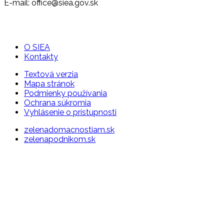
E-mail: office@siea.gov.sk
O SIEA
Kontakty
Textová verzia
Mapa stránok
Podmienky používania
Ochrana súkromia
Vyhlásenie o prístupnosti
zelenadomacnostiam.sk
zelenapodnikom.sk