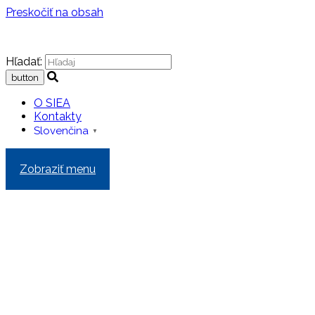
Preskočiť na obsah
Hľadať:
O SIEA
Kontakty
Slovenčina
▼
Zobraziť menu