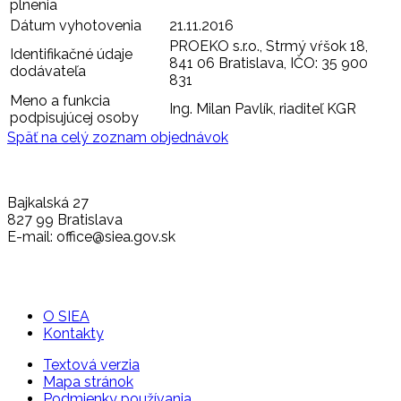
plnenia
Dátum vyhotovenia
21.11.2016
PROEKO s.r.o., Strmý vŕšok 18,
Identifikačné údaje
841 06 Bratislava, IČO: 35 900
dodávateľa
831
Meno a funkcia
Ing. Milan Pavlík, riaditeľ KGR
podpisujúcej osoby
Späť na celý zoznam objednávok
Bajkalská 27
827 99 Bratislava
E-mail: office@siea.gov.sk
O SIEA
Kontakty
Textová verzia
Mapa stránok
Podmienky používania