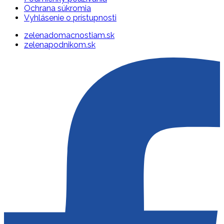
Ochrana súkromia
Vyhlásenie o prístupnosti
zelenadomacnostiam.sk
zelenapodnikom.sk