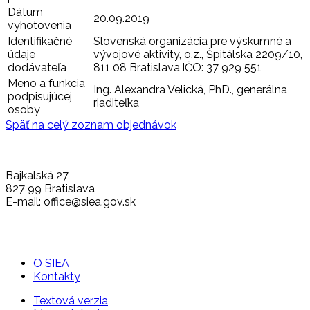
Dátum
20.09.2019
vyhotovenia
Identifikačné
Slovenská organizácia pre výskumné a
údaje
vývojové aktivity, o.z., Špitálska 2209/10,
dodávateľa
811 08 Bratislava,IČO: 37 929 551
Meno a funkcia
Ing. Alexandra Velická, PhD., generálna
podpisujúcej
riaditeľka
osoby
Späť na celý zoznam objednávok
Bajkalská 27
827 99 Bratislava
E-mail: office@siea.gov.sk
O SIEA
Kontakty
Textová verzia