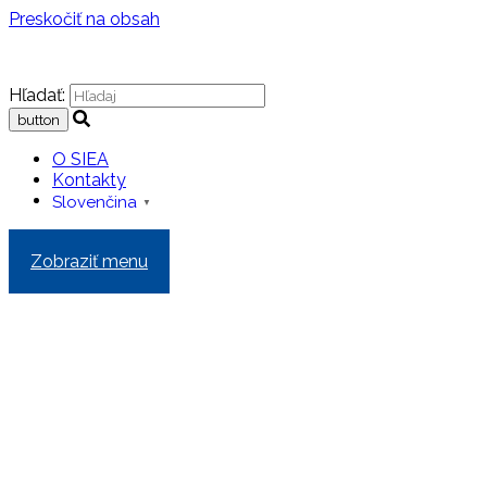
Preskočiť na obsah
Hľadať:
O SIEA
Kontakty
Slovenčina
▼
Zobraziť menu