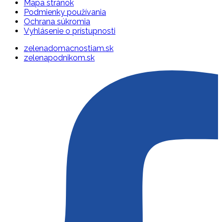
Mapa stránok
Podmienky používania
Ochrana súkromia
Vyhlásenie o prístupnosti
zelenadomacnostiam.sk
zelenapodnikom.sk