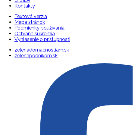
O SIEA
Kontakty
Textová verzia
Mapa stránok
Podmienky používania
Ochrana súkromia
Vyhlásenie o prístupnosti
zelenadomacnostiam.sk
zelenapodnikom.sk