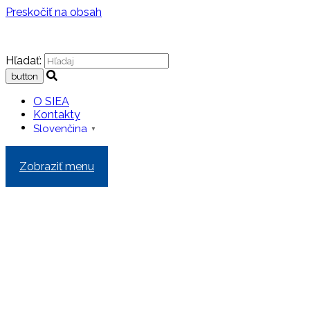
Preskočiť na obsah
Hľadať:
O SIEA
Kontakty
Slovenčina
▼
Zobraziť menu