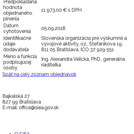
Predpokladaná
hodnota
11 973,00 € s DPH
objednaného
plnenia
Dátum
05.09.2018
vyhotovenia
Identifikačné
Slovenská organizácia pre výskumné a
údaje
vývojové aktivity, oz., Štefánikova 19,
dodávateľa
811 05 Bratislava, IČO 37 929 551
Meno a funkcia
Ing. Alexandra Velická, PhD., generálna
podpisujúcej
riaditeľka
osoby
Späť na celý zoznam objednávok
Bajkalská 27
827 99 Bratislava
E-mail: office@siea.gov.sk