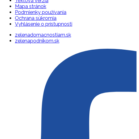
Textová verzia
Mapa stránok
Podmienky používania
Ochrana súkromia
Vyhlásenie o prístupnosti
zelenadomacnostiam.sk
zelenapodnikom.sk