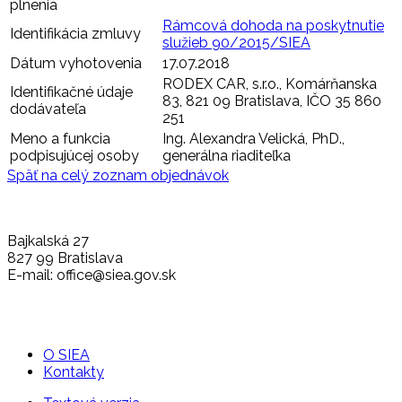
plnenia
Rámcová dohoda na poskytnutie
Identifikácia zmluvy
služieb 90/2015/SIEA
Dátum vyhotovenia
17.07.2018
RODEX CAR, s.r.o., Komárňanska
Identifikačné údaje
83, 821 09 Bratislava, IČO 35 860
dodávateľa
251
Meno a funkcia
Ing. Alexandra Velická, PhD.,
podpisujúcej osoby
generálna riaditeľka
Späť na celý zoznam objednávok
Bajkalská 27
827 99 Bratislava
E-mail: office@siea.gov.sk
O SIEA
Kontakty