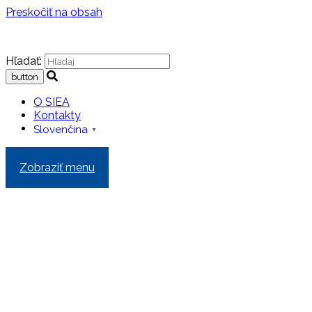
Preskočiť na obsah
Hľadať:
O SIEA
Kontakty
Slovenčina
▼
Zobraziť menu