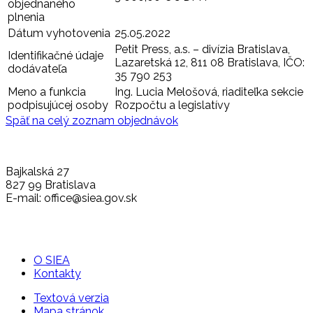
objednaného
plnenia
Dátum vyhotovenia
25.05.2022
Petit Press, a.s. – divízia Bratislava,
Identifikačné údaje
Lazaretská 12, 811 08 Bratislava, IČO:
dodávateľa
35 790 253
Meno a funkcia
Ing. Lucia Melošová, riaditeľka sekcie
podpisujúcej osoby
Rozpočtu a legislatívy
Späť na celý zoznam objednávok
Bajkalská 27
827 99 Bratislava
E-mail: office@siea.gov.sk
O SIEA
Kontakty
Textová verzia
Mapa stránok