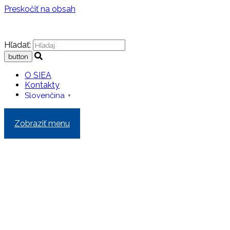
Preskočiť na obsah
Hľadať:
O SIEA
Kontakty
Slovenčina
▼
Zobraziť menu