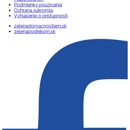
Podmienky používania
Ochrana súkromia
Vyhlásenie o prístupnosti
zelenadomacnostiam.sk
zelenapodnikom.sk