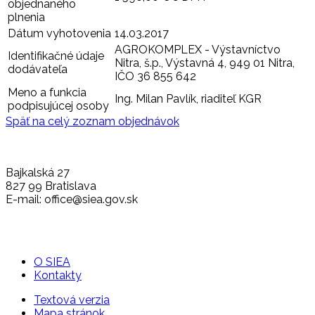
objednaného
plnenia
Dátum vyhotovenia
14.03.2017
AGROKOMPLEX - Výstavníctvo
Identifikačné údaje
Nitra, š.p., Výstavná 4, 949 01 Nitra,
dodávateľa
IČO 36 855 642
Meno a funkcia
Ing. Milan Pavlík, riaditeľ KGR
podpisujúcej osoby
Späť na celý zoznam objednávok
Bajkalská 27
827 99 Bratislava
E-mail: office@siea.gov.sk
O SIEA
Kontakty
Textová verzia
Mapa stránok