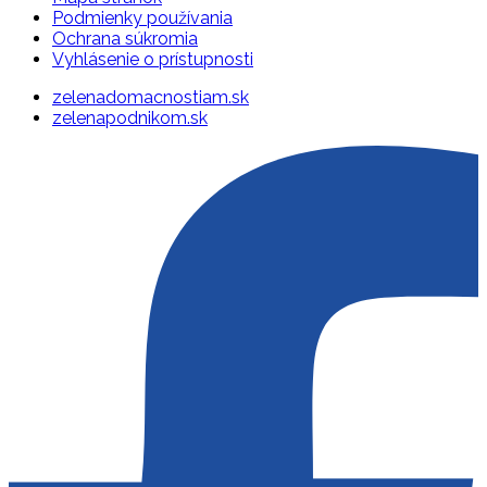
Podmienky používania
Ochrana súkromia
Vyhlásenie o prístupnosti
zelenadomacnostiam.sk
zelenapodnikom.sk