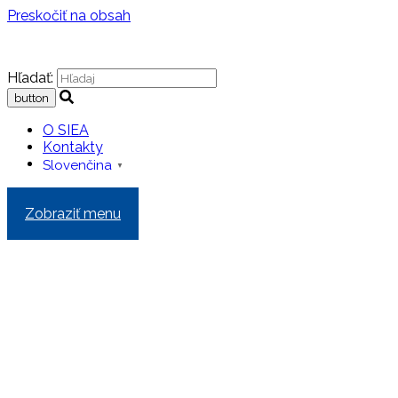
Preskočiť na obsah
Hľadať:
O SIEA
Kontakty
Slovenčina
▼
Zobraziť menu