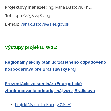
Projektový manažér:
Ing. Ivana Ďuricová, PhD.
Tel.:
+421/2/58 248 203
E-mail:
ivana.duricova@siea.gov.sk
Výstupy projektu W2E:
Regionálny akčný plán udržateľného odpadového
hospodárstva pre Bratislavský kraj
Prezentácie zo seminára Energetické
zhodnocovanie odpadu, máj 2012, Bratislava
Projekt Waste to Energy (W2E)