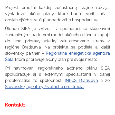
Projekt umožní každej zúčastnenej krajine rozvíjať
výhľadové akčné plány, ktoré budú tvoriť súčasť
obsiahlejších stratégií odpadového hospodárstva.
Úlohou SIEA je vytvoriť v spolupráci so skúsenými
zahraničnými partnermi model akčného plánu a zapojiť
do jeho prípravy všetky zainteresované strany v
regióne Bratislava. Na projekte sa podieľa aj ďalší
slovenský partner –
Regionálna energetická agentúra
Šaľa
, ktorá pripravuje akčný plán pre svoje mesto.
Pri navrhovaní regionálneho akčného plánu SIEA
spolupracuje aj s externými špecialistami v danej
problematike zo spoločnosti
INECS Bratislava
a zo
Slovenskej agentúry životného prostredia.
Kontakt: