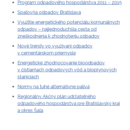
Program odpadového hospodárstva 2011 – 2015
Spaľovňa odpadov Bratislava
Využitie energetického potenciálu komunálnych
odpadov – najjednoduchšia cesta od
zneškodnenia k zhodnoteniu odpadov
Nové trendy vo využívaní odpadov
v cementárskom priemysle
Energetické zhodnocovanie bioodpadov
v čistiarňach odpadových vôd a bioplynových
staniciach
Normy na tuhé alternatívne palivá
Regionálny Akčný plán udržateľného
odpadového hospodárstva pre Bratislavský kraj
a okres Šaľa