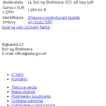
dodávateľa
14, 821 09 Bratislava, IČO: 48 059 528
Suma v EUR
1 580,00 €
s DPH
Identifikácia
Zmluva o poskytovaní služieb
zmluvy
45/2021/SRF
Späť na celý zoznam faktúr
Bajkalská 27
827 99 Bratislava
E-mail: office@siea.gov.sk
O SIEA
Kontakty
Textová verzia
Mapa stránok
Podmienky používania
Ochrana súkromia
Vyhlásenie o prístupnosti