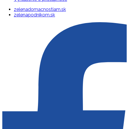
zelenadomacnostiam.sk
zelenapodnikom.sk