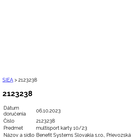
SIEA
>
2123238
2123238
Dátum
06.10.2023
doručenia
Číslo
2123238
Predmet
multisport karty 10/23
Názov a sídlo
Benefit Systems Slovakia s.r.o., Prievozská