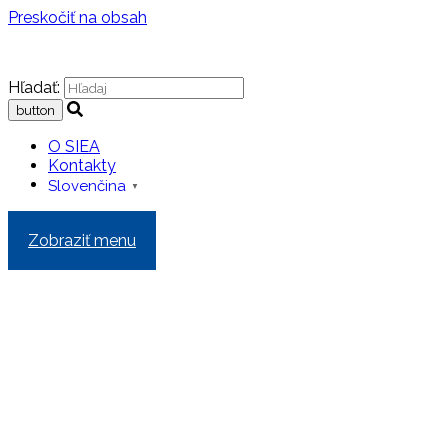
Preskočiť na obsah
Hľadať:
O SIEA
Kontakty
Slovenčina
▼
Zobraziť menu