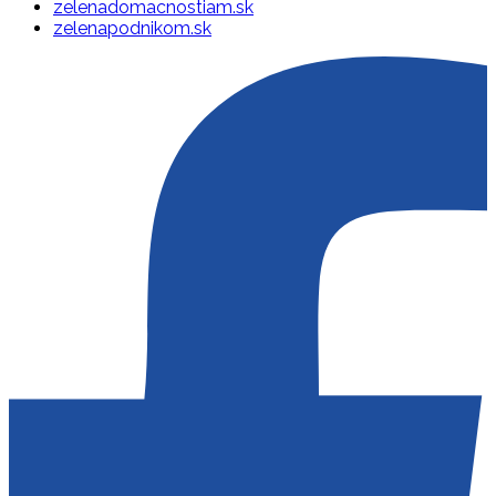
zelenadomacnostiam.sk
zelenapodnikom.sk