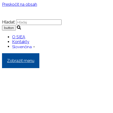
Preskočiť na obsah
Hľadať:
O SIEA
Kontakty
Slovenčina
▼
Zobraziť menu