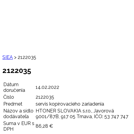
SIEA
>
2122035
2122035
Dátum
14.02.2022
doručenia
Číslo
2122035
Predmet
servis kopírovacieho zariadenia
Názov a sídlo
HTONER SLOVAKIA s.r.o., Javorová
dodávateľa
9001/87B, 917 05 Trnava, IČO: 53 747 747
Suma v EUR s
86,28 €
DPH