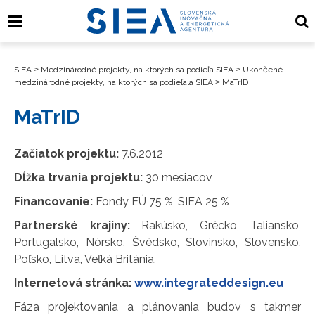
SIEA
>
Medzinárodné projekty, na ktorých sa podieľa SIEA
>
Ukončené
medzinárodné projekty, na ktorých sa podieľala SIEA
>
MaTrID
MaTrID
Začiatok projektu:
7.6.2012
Dĺžka trvania projektu:
30 mesiacov
Financovanie:
Fondy EÚ 75 %, SIEA 25 %
Partnerské krajiny:
Rakúsko, Grécko, Taliansko,
Portugalsko, Nórsko, Švédsko, Slovinsko, Slovensko,
Poľsko, Litva, Veľká Británia.
Internetová stránka:
www.integrateddesign.eu
Fáza projektovania a plánovania budov s takmer