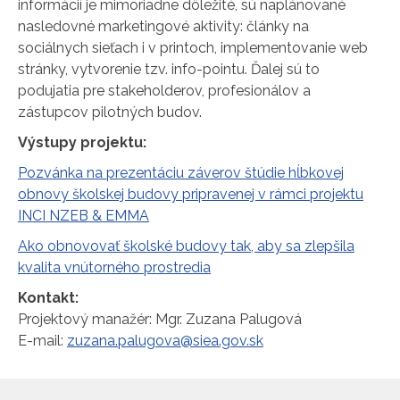
informácií je mimoriadne dôležité, sú naplánované
nasledovné marketingové aktivity: články na
sociálnych sieťach i v printoch, implementovanie web
stránky, vytvorenie tzv. info-pointu. Ďalej sú to
podujatia pre stakeholderov, profesionálov a
zástupcov pilotných budov.
Výstupy projektu:
Pozvánka na prezentáciu záverov štúdie hĺbkovej
obnovy školskej budovy pripravenej v rámci projektu
INCI NZEB & EMMA
Ako obnovovať školské budovy tak, aby sa zlepšila
kvalita vnútorného prostredia
Kontakt:
Projektový manažér: Mgr. Zuzana Palugová
E-mail:
zuzana.palugova@siea.gov.sk