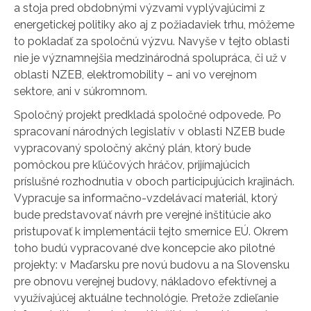
a stoja pred obdobnými výzvami vyplývajúcimi z
energetickej politiky ako aj z požiadaviek trhu, môžeme
to pokladať za spoločnú výzvu. Navyše v tejto oblasti
nie je významnejšia medzinárodná spolupráca, či už v
oblasti NZEB, elektromobility – ani vo verejnom
sektore, ani v súkromnom.
Spoločný projekt predkladá spoločné odpovede. Po
spracovaní národných legislatív v oblasti NZEB bude
vypracovaný spoločný akčný plán, ktorý bude
pomôckou pre kľúčových hráčov, prijímajúcich
príslušné rozhodnutia v oboch participujúcich krajinách.
Vypracuje sa informačno-vzdelávací materiál, ktorý
bude predstavovať návrh pre verejné inštitúcie ako
pristupovať k implementácii tejto smernice EÚ. Okrem
toho budú vypracované dve koncepcie ako pilotné
projekty: v Maďarsku pre novú budovu a na Slovensku
pre obnovu verejnej budovy, nákladovo efektívnej a
využívajúcej aktuálne technológie. Pretože zdieľanie