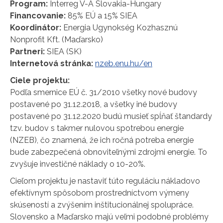
Program:
Interreg V-A Slovakia-Hungary
Financovanie:
85% EÚ a 15% SIEA
Koordinátor:
Energia Ugynokség Kozhasznú
Nonprofit Kft. (Maďarsko)
Partneri:
SIEA (SK)
Internetová stránka:
nzeb.enu.hu/en
Ciele projektu:
Podľa smernice EÚ č. 31/2010 všetky nové budovy
postavené po 31.12.2018, a všetky iné budovy
postavené po 31.12.2020 budú musieť spĺňať štandardy
tzv. budov s takmer nulovou spotrebou energie
(NZEB), čo znamená, že ich ročná potreba energie
bude zabezpečená obnoviteľnými zdrojmi energie. To
zvyšuje investičné náklady o 10-20%.
Cieľom projektu je nastaviť túto reguláciu nákladovo
efektívnym spôsobom prostredníctvom výmeny
skúseností a zvýšením inštitucionálnej spolupráce.
Slovensko a Maďarsko majú veľmi podobné problémy