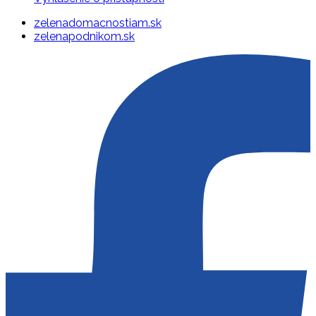
zelenadomacnostiam.sk
zelenapodnikom.sk