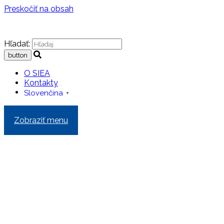
Preskočiť na obsah
Hľadať:
O SIEA
Kontakty
Slovenčina
▼
Zobraziť menu