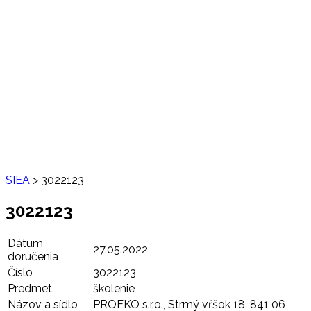
SIEA
>
3022123
3022123
Dátum
27.05.2022
doručenia
Číslo
3022123
Predmet
školenie
Názov a sídlo
PROEKO s.r.o., Strmý vŕšok 18, 841 06