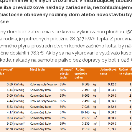
spomíname aj v iných brožúrach. V nasledujúcej tabuľk
 iba prevádzkové náklady zariadenia, nezohľadňujeme
 čiastočne obnovený rodinný dom alebo novostavbu by
išné.
dinný dom bez zateplenia s celkovou vykurovanou plochou 15
ná rodina, je potrebných približne 28 327 kWh tepla. Z porovn
í zemného plynu prostredníctvom kondenzačného kotla, by ná
čne dosiahli 1 783 €. Ak by sa na vykurovanie využívalo kus
otle, náklady na samotné palivo bez dopravy by boli 1 028 