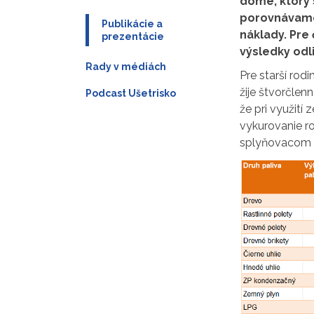
dome, ktorý 
porovnávame
Publikácie a
náklady. Pre
prezentácie
výsledky odl
Rady v médiách
Pre starší ro
žije štvorčlen
Podcast Ušetrisko
že pri využit
vykurovanie ro
splyňovacom k