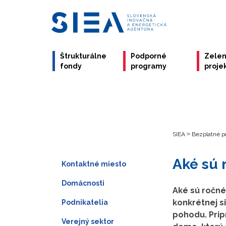
Štrukturálne
Podporné
Zele
fondy
programy
proje
SIEA
>
Bezplatné p
Aké sú 
Kontaktné miesto
Domácnosti
Aké sú ročné
konkrétnej s
Podnikatelia
pohodu. Prip
Verejný sektor