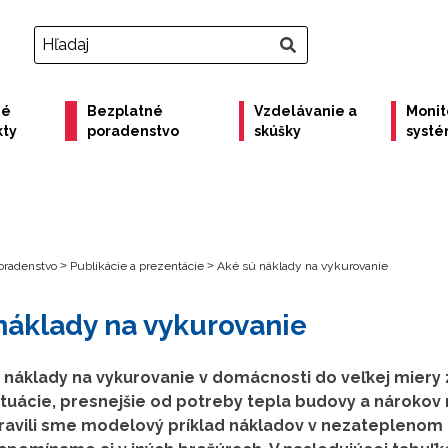
né
Bezplatné
Vzdelávanie a
Monit
kty
poradenstvo
skúšky
syst
oradenstvo
>
Publikácie a prezentácie
>
Aké sú náklady na vykurovanie
náklady na vykurovanie
 náklady na vykurovanie v domácnosti do veľkej miery 
ituácie, presnejšie od potreby tepla budovy a nárokov
ravili sme modelový príklad nákladov v nezateplenom