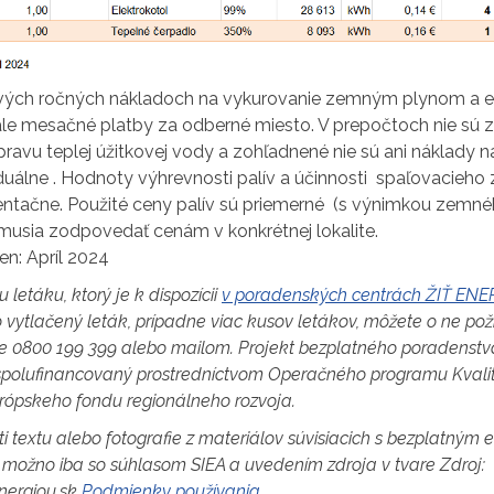
ových ročných nákladoch na vykurovanie zemným plynom a el
tále mesačné platby za odberné miesto. V prepočtoch nie sú 
pravu teplej úžitkovej vody a zohľadnené nie sú ani náklady 
iduálne . Hodnoty výhrevnosti palív a účinnosti spaľovacieho 
entačne. Použité ceny palív sú priemerné (s výnimkou zemné
emusia zodpovedať cenám v konkrétnej lokalite.
ien: Apríl 2024
u letáku, ktorý je k dispozícii
v poradenských centrách ŽIŤ EN
vytlačený leták, prípadne viac kusov letákov, môžete o ne po
ke 0800 199 399 alebo mailom. Projekt bezplatného poradenstv
polufinancovaný prostredníctvom Operačného programu Kvalit
urópskeho fondu regionálneho rozvoja.
ti textu alebo fotografie z materiálov súvisiacich s bezplatným
možno iba so súhlasom SIEA a uvedením zdroja v tvare Zdroj:
nergiou.sk
Podmienky používania