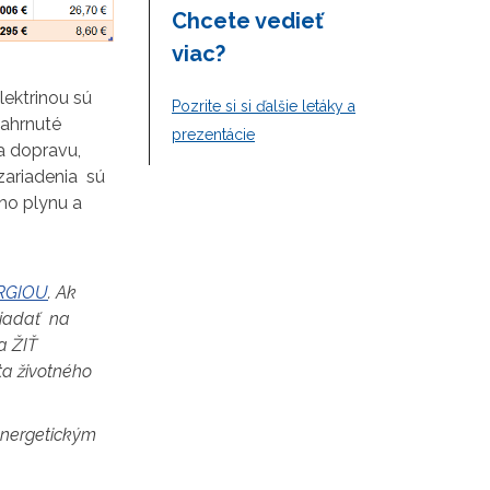
Chcete vedieť
viac?
ektrinou sú
Pozrite si si ďalšie letáky a
zahrnuté
prezentácie
na dopravu,
zariadenia sú
ho plynu a
ERGIOU
. Ak
žiadať na
a ŽIŤ
a životného
 energetickým