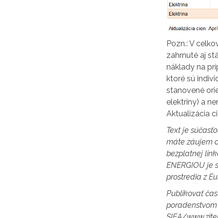
Pozn.: V celk
zahrnuté aj s
náklady na prí
ktoré sú indiv
stanovené ori
elektriny) a n
Aktualizácia c
Text je súčasťo
máte záujem o 
bezplatnej lin
ENERGIOU je s
prostredia z E
Publikovať čas
poradenstvom 
SIEA/www.zite