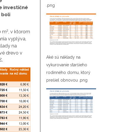
e
.png
 investičné
 boli
2
0 m
, v ktorom
ania vyplýva,
klady na
ové drevo v
Aké sú náklady na
€.
vykurovanie staršieho
rodinného domu, ktorý
prešiel obnovou .png