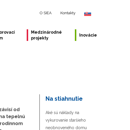
O SIEA
Kontakty
orovací
Medzinárodné
Inovácie
ém
projekty
Na stiahnutie
závisí od
Aké sú náklady na
 na tepelnú
vykurovanie staršieho
 rodinnom
neobnoveného domu