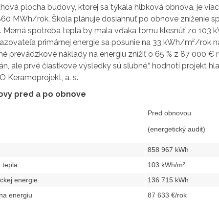
hová plocha budovy, ktorej sa týkala hĺbková obnova, je via
0 MWh/rok. Škola plánuje dosiahnuť po obnove zníženie spotr
 Merná spotreba tepla by mala vďaka tomu klesnúť zo 103
azovateľa primárnej energie sa posunie na 33 kWh/m²/rok na
né prevádzkové náklady na energiu znížiť o 65 % z 87 000 € r
n, ale prvé čiastkové výsledky sú sľubné,“ hodnotí projekt hl
O Keramoprojekt, a. s.
ovy pred a po obnove
Pred obnovou
(energetický audit)
858 967 kWh
 tepla
103 kWh/m²
ickej energie
136 715 kWh
na energiu
87 633 €/rok