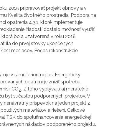
roku 2015 pripravovať projekt obnovy a v
mu Kvalita životného prostredia. Podpora na
ci opatrenia 4.3.1, ktoré implementuje
redkladanie žiadostí dostalo možnosť využiť
 ktorá bola uzatvorená v roku 2018,
trila do prvej stovky ukončených
i šesť mesiacov. Počas rekonštrukcie
e v rámci prioritnej osi Energeticky
rovaných opatrení je znížiť spotrebu
emisií CO
. Z toho vyplývajú aj merateľné
2
môžu byť súčasťou podporených projektov. V
 nenávratný príspevok na jeden projekt 2
použitých materiálov a riešení. Celkové
val TSK do spolufinancovania energetickej
 oprávnených nákladov podporeného projektu.