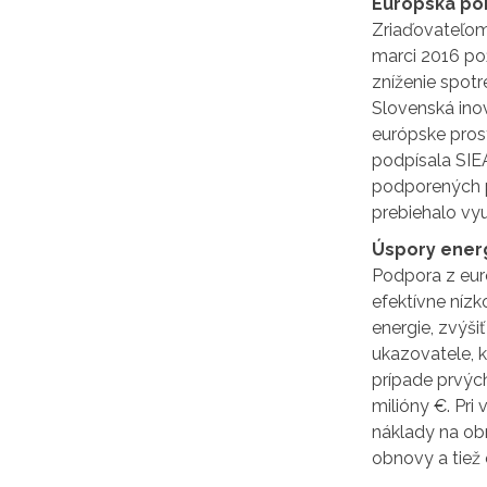
Európska p
Zriaďovateľom 
marci 2016 po
zníženie spotr
Slovenská inov
európske pros
podpísala SIE
podporených pr
prebiehalo vy
Úspory energ
Podpora z eur
efektívne níz
energie, zvýši
ukazovatele, k
prípade prvýc
milióny €. Pri
náklady na ob
obnovy a tiež