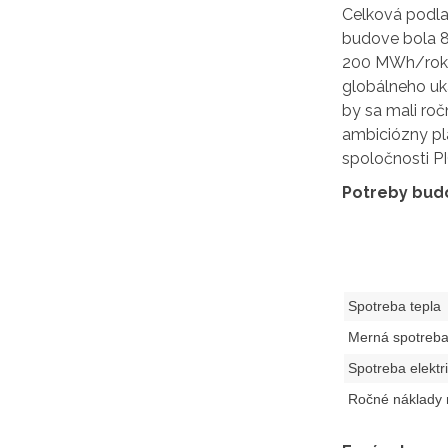
Celková podla
budove bola 86
200 MWh/rok.
globálneho uk
by sa mali roč
ambiciózny plá
spoločnosti PI
Potreby bud
Spotreba tepla
Merná spotreba
Spotreba elektr
Ročné náklady 