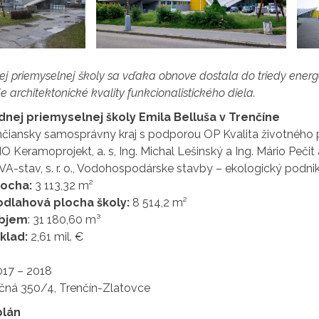
j priemyselnej školy sa vďaka obnove dostala do triedy energe
 architektonické kvality funkcionalistického diela.
nej priemyselnej školy Emila Belluša v Trenčíne
čiansky samosprávny kraj s podporou OP Kvalita životného 
O Keramoprojekt, a. s, Ing. Michal Lešinský a Ing. Mário Pečit 
A-stav, s. r. o., Vodohospodárske stavby – ekologický podnik, 
locha:
3 113,32 m²
dlahová plocha školy:
8 514,2 m²
objem
: 31 180,60 m³
klad:
2,61 mil. €
017 – 2018
čná 350/4, Trenčín-Zlatovce
plán