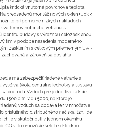
j izolácie, čo je jeden zo základných
úpla kritická vnútorná povrchová teplota
. Na predsadenú montáž nových okien (Uok <
 umožnilo pri pomerne nízkych nákladoch
ie systémov núteného vetrania s
kú identitu budovy s výraznou celozasklenou
ktový tím v podobe nasadenia moderného
jitým zasklením s celkovým priemerným Uw =
vy zachovaná a zároveň sa dosiahla
tredie má zabezpečiť riadené vetranie s
 využíva škola centrálne jednotky a sústavu
kabinetoch. Vzduch pre jednotlivé sekcie
u 1500 a tri radu 5000, na ktoré je
chladený, vzduch sa dodáva len v množstve
príslušného distribučného riečiska, tzn. Ide
ko ich je v skutočnosti v jednom okamihu
cie CO
. To umožňuje šetriť elektrickou
2