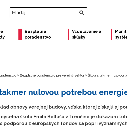
né
Bezplatné
Vzdelávanie a
Monit
kty
poradenstvo
skúšky
syst
oradenstvo
>
Bezplatné poradenstvo pre verejný sektor
>
Škola s takmer nulovou p
 takmer nulovou potrebou energi
lad obnovy verejnej budovy, vďaka ktorej získajú aj pou
myselná škola Emila Belluša v Trenčíne je dôkazom toh
 podporou z európskych fondov sa popri významných ú