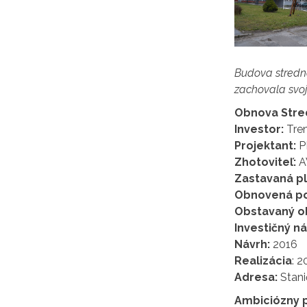
Budova stredne
zachovala svoje
Obnova Stred
Investor:
Tren
Projektant:
PI
Zhotoviteľ:
AV
Zastavaná p
Obnovená po
Obstavaný 
Investičný ná
Návrh:
2016
Realizácia
: 2
Adresa:
Stani
Ambiciózny 