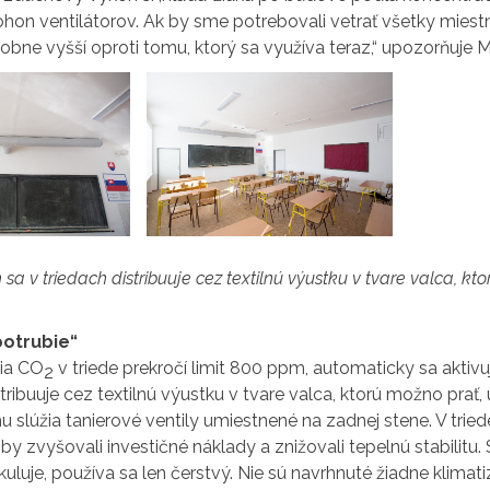
hon ventilátorov. Ak by sme potrebovali vetrať všetky miest
sobne vyšší oproti tomu, ktorý sa využíva teraz,“ upozorňuje M
 sa v triedach distribuuje cez textilnú výustku v tvare valca, k
potrubie“
ia CO
v triede prekročí limit 800 ppm, automaticky sa aktivu
2
stribuuje cez textilnú výustku v tvare valca, ktorú možno prať
slúžia tanierové ventily umiestnené na zadnej stene. V tried
 by zvyšovali investičné náklady a znižovali tepelnú stabilitu
kuluje, používa sa len čerstvý. Nie sú navrhnuté žiadne klimat