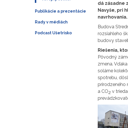
dá zásadne zl
Navyše, pri 
Publikácie a prezentácie
navrhovania.
Rady v médiách
Budova Stredne
Podcast Ušetrisko
rozsiahleho šk
budovy staveb
Riešenia, kto
Pôvodný zámer 
zmena. Vďaka n
solárne kolek
spotrebu, dôs
prirodzeného 
a CO
v trieda
2
prevádzkovate