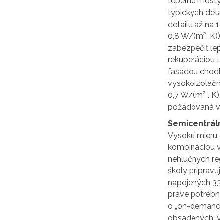
tepelné mosty 
typických det
detailu až na
0,8 W/(m². K))
zabezpečiť lep
rekuperáciou 
fasádou chodb
vysokoizolačn
0,7 W/(m² . K
požadovaná vy
Semicentráln
Vysokú mieru e
kombináciou vi
nehlučných re
školy pripravu
napojených 33
práve potrebno
o „on-demand v
obsadených. V