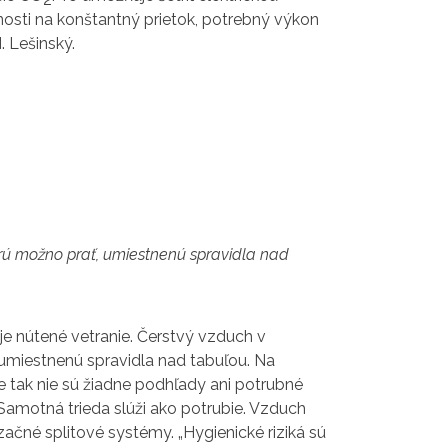
nosti na konštantný prietok, potrebný výkon
. Lešinský.
torú možno prať, umiestnenú spravidla nad
je nútené vetranie. Čerstvý vzduch v
, umiestnenú spravidla nad tabuľou. Na
e tak nie sú žiadne podhľady ani potrubné
. Samotná trieda slúži ako potrubie. Vzduch
izačné splitové systémy. „Hygienické riziká sú