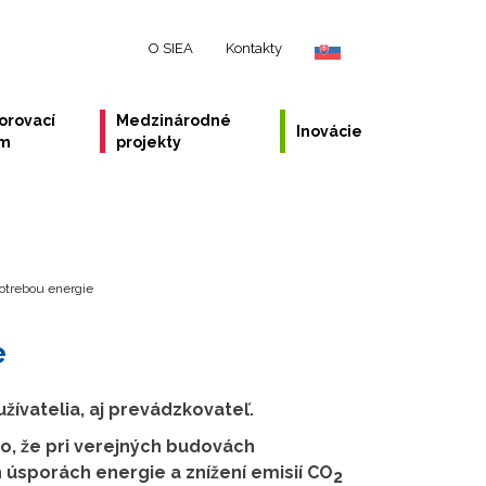
O SIEA
Kontakty
orovací
Medzinárodné
Inovácie
ém
projekty
otrebou energie
e
žívatelia, aj prevádzkovateľ.
o, že pri verejných budovách
sporách energie a znížení emisií CO
2