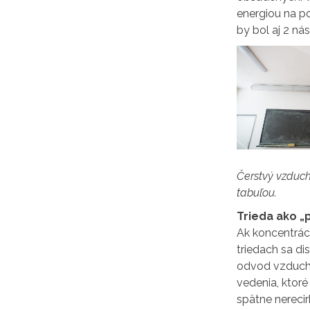
energiou na po
by bol aj 2 ná
Čerstvý vzduch
tabuľou.
Trieda ako „
Ak koncentrác
triedach sa di
odvod vzduchu 
vedenia, ktoré
spätne nerecir