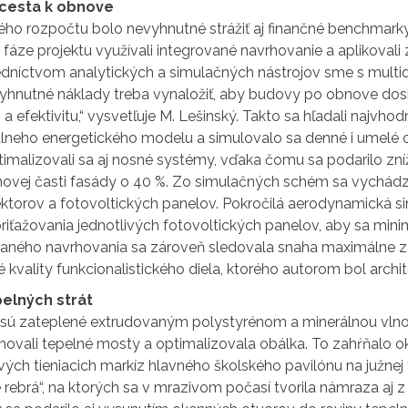
 cesta k obnove
ho rozpočtu bolo nevyhnutné strážiť aj finančné benchmarky,
 fáze projektu využívali integrované navrhovanie a aplikoval
dníctvom analytických a simulačných nástrojov sme s multidis
yhnutné náklady treba vynaložiť, aby budovy po obnove dosi
a efektivitu,“ vysvetľuje M. Lešinský. Takto sa hľadali najvhod
uálneho energetického modelu a simulovalo sa denné i umelé
timalizovali sa aj nosné systémy, vďaka čomu sa podarilo zní
ovej časti fasády o 40 %. Zo simulačných schém sa vychádzal
ektorov a fotovoltických panelov. Pokročilá aerodynamická s
iťažovania jednotlivých fotovoltických panelov, aby sa minim
vaného navrhovania sa zároveň sledovala snaha maximálne za
é kvality funkcionalistického diela, ktorého autorom bol archit
elných strát
ú zateplené extrudovaným polystyrénom a minerálnou vlno
inovali tepelné mosty a optimalizovala obálka. To zahŕňalo o
ých tieniacich markíz hlavného školského pavilónu na južnej
 rebrá“, na ktorých sa v mrazivom počasí tvorila námraza aj z 