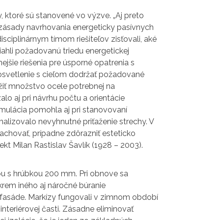
 ktoré sú stanovené vo výzve. „Aj preto
i zásady navrhovania energeticky pasívnych
ciplinárnym tímom riešiteľov zisťovali, aké
ahli požadovanú triedu energetickej
nejšie riešenia pre úsporné opatrenia s
 osvetlenie s cieľom dodržať požadované
žiť množstvo ocele potrebnej na
o aj pri návrhu počtu a orientácie
imulácia pomohla aj pri stanovovaní
alizovalo nevyhnutné priťaženie strechy. V
chovať, prípadne zdôrazniť esteticko
ekt Milan Rastislav Šavlík (1928 – 2003).
u s hrúbkou 200 mm. Pri obnove sa
krem iného aj náročné búranie
 fasáde. Markízy fungovali v zimnom období
interiérovej časti. Zásadne eliminovať