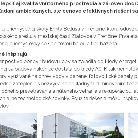
epšiť aj kvalita vnútorného prostredia a zároveň dodrža
hľadaní ambicióznych, ale cenovo efektívnych riešení sa
j priemyselnej školy Emila Belluša v Trenčíne, ktorú odovzda
olského areálu v mestskej časti Zlatovce v Trenčíne. Prvá et
nej priemyslovky so športovou halou a tiež bazéna.
ré inšpirujú
poctivo obnoviť budovu, aby sa zaradila do triedy energetick
ej sa budova nakoniec dostala do triedy A0. K takmer nulove
tory využívané na ohrev vody v bazéne, fotovoltické panely
ledné zateplenie s nezvyčajne dôkladným eliminovaním tepel
nočného prevetrávania a núteného vetrania s rekuperáciou, au
ch a iné technologické novinky. Použité riešenia môžu inšpiro
ľov.