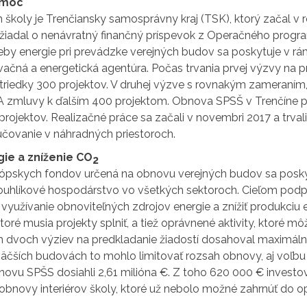
omoc
školy je Trenčiansky samosprávny kraj (TSK), ktorý začal v 
žiadal o nenávratný finančný príspevok z Operačného progra
eby energie pri prevádzke verejných budov sa poskytuje v rám
ačná a energetická agentúra. Počas trvania prvej výzvy na p
triedky 300 projektov. V druhej výzve s rovnakým zameraním,
A zmluvy k ďalším 400 projektom. Obnova SPSŠ v Trenčíne pa
ojektov. Realizačné práce sa začali v novembri 2017 a trval
učovanie v náhradných priestoroch.
ie a zníženie CO
2
ópskych fondov určená na obnovu verejných budov sa poskytuj
kouhlíkové hospodárstvo vo všetkých sektoroch. Cieľom podpo
ť využívanie obnoviteľných zdrojov energie a znížiť produkciu 
toré musia projekty splniť, a tiež oprávnené aktivity, ktoré 
h dvoch výziev na predkladanie žiadostí dosahoval maximálny
 väčších budovách to mohlo limitovať rozsah obnovy, aj voľbu 
novu SPŠS dosiahli 2,61 milióna €. Z toho 620 000 € investo
 obnovy interiérov školy, ktoré už nebolo možné zahrnúť do