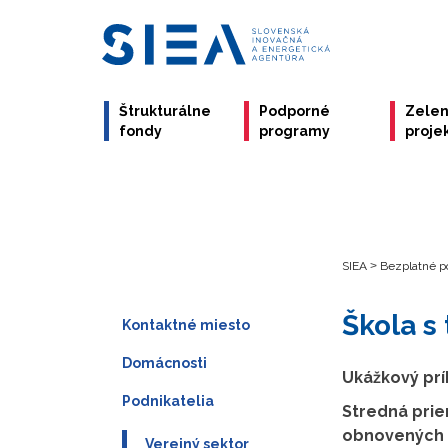
Štrukturálne
Podporné
Zele
fondy
programy
proje
SIEA
>
Bezplatné p
Škola s
Kontaktné miesto
Domácnosti
Ukážkový prík
Podnikatelia
Stredná prie
obnovených s
Verejný sektor