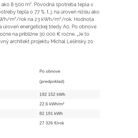
c ako 8 500 m². Pôvodná spotreba tepla v
eby tepla o 77 %, t. j. na úroveň nižšiu ako
 kWh/m²/rok na 23 kWh/m²/rok. Hodnota
 úroveň energetickej triedy A0. Po obnove
očne na približne 30 000 € ročne. „Je to
avný architekt projektu Michal Lešinský zo
Po obnove
(predpoklad)
192 152 kWh
22,6 kWh/m²
82 191 kWh
27 326 €/rok