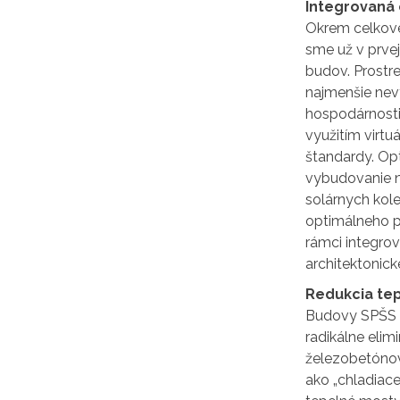
Integrovaná
Okrem celkové
sme už v prvej
budov. Prostre
najmenšie nev
hospodárnosti 
využitím virt
štandardy. Op
vybudovanie n
solárnych kol
optimálneho pr
rámci integro
architektonick
Redukcia tep
Budovy SPŠS s
radikálne elim
železobetónov
ako „chladiace