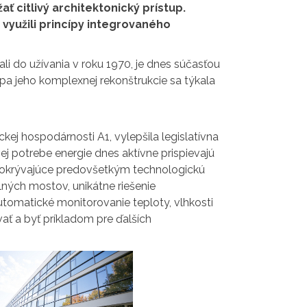
ť citlivý architektonický prístup.
 využili princípy integrovaného
li do užívania v roku 1970, je dnes súčasťou
apa jeho komplexnej rekonštrukcie sa týkala
ej hospodárnosti A1, vylepšila legislatívna
j potrebe energie dnes aktívne prispievajú
 pokrývajúce predovšetkým technologickú
ných mostov, unikátne riešenie
tomatické monitorovanie teploty, vlhkosti
vať a byť príkladom pre ďalších