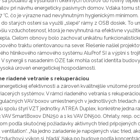
sa podarilo aj vysunutím okenných otvorov do roviny tepelne
ailov pri návrhu energeticky pasívnych domov. Vďaka tomu st
 17 °C, čo je výrazne nad nevyhnutným hygienickým minimom
 do starých ostení sa využili „slepé“ rámy z OSB dosiek. To
šiu vzduchotesnosť, ktorá je nevyhnutná na efektívne využit
tepla. Cieľom obnovy bolo zachovať unikátnu funkcionalistic
ového traktu orientovanou na sever. Riešenie našiel proje
ého hliníkového rámového systému AluProf SI a výplní s tro
). V synergii s nasadením OZE tak mohla ostať identita budo
soká úroveň energetickej hospodárnosti.
e riadené vetranie s rekuperáciou
nergetickej efektívnosti a zároveň kvalitnejšie vnútorné pros
acerých systémov. V rámci riadeného vetrania s rekuperáciou
gulačných VAV boxov umiestnených v jednotlivých triedach a 
jú spolu štyri VZT jednotky ATREA Duplex, konkrétne jedna rad
 VAV SmartBoxov DN250 a 1 ks VAV DN500. Ohriaty, resp. o
m podľa skutočnej požiadavky aktívnych tried pripojených do 
entilation“. „Na jedno zariadenie je napojených viac tried, a
zduchový výkon si ,hľadá’ žiaka po budove podľa koncentrá