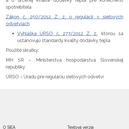
a o určenej kvalite dodávky tepla pre konečného
spotrebiteľa
Zákon č. 250/2012 Z. z. o regulácii v sieťových
odvetviach
Vyhláška ÚRSO č. 277/2012 Z. z.
, ktorou sa
ustanovujú štandardy kvality dodávky tepla
Použité skratky:
MH SR – Ministerstva hospodárstva Slovenskej
republiky
ÚRSO – Úradu pre reguláciu sieťových odvetví
O SIEA
Textová verzia