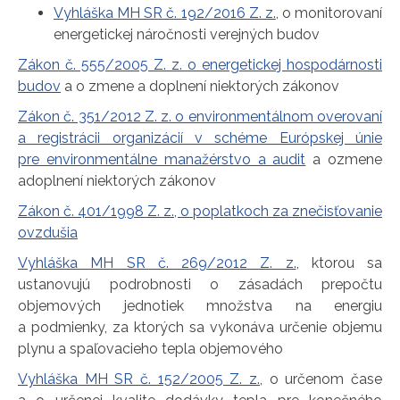
Vyhláška MH SR č. 192/2016 Z. z.
, o monitorovaní
energetickej náročnosti verejných budov
Zákon č. 555/2005 Z. z. o energetickej hospodárnosti
budov
a o zmene a doplnení niektorých zákonov
Zákon č. 351/2012 Z. z. o environmentálnom overovaní
a registrácii organizácií v schéme Európskej únie
pre environmentálne manažérstvo a audit
a ozmene
adoplnení niektorých zákonov
Zákon č. 401/1998 Z. z., o poplatkoch za znečisťovanie
ovzdušia
Vyhláška MH SR č. 269/2012 Z. z.
, ktorou sa
ustanovujú podrobnosti o zásadách prepočtu
objemových jednotiek množstva na energiu
a podmienky, za ktorých sa vykonáva určenie objemu
plynu a spaľovacieho tepla objemového
Vyhláška MH SR č. 152/2005 Z. z.
, o určenom čase