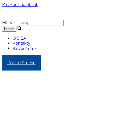
Preskočiť na obsah
Hľadať:
O SIEA
Kontakty
Slovenčina
▼
Zobraziť menu