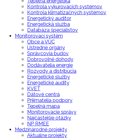
Tepelná energetika
Kontrola vykurovacích systémov
Kontrola klimatizačných systémov
Energetický audítor
Energetická služba
Databáza špecialistov
Monitorovací systém
Obce a VÚC
Ústredné orgány
Správcovia budov
Dobrovoľné dohody
Dodávatelia energie
Rozvody a distribúcia
Energetické služby
Energetické audity
KVET
Dátové centrá
Prijímatelia podpory
Tepelná mapa
Monitorovacie správy
Najčastejšie otázky
NP RMEE
Medzinárodné projekty
Aktuálne projekty