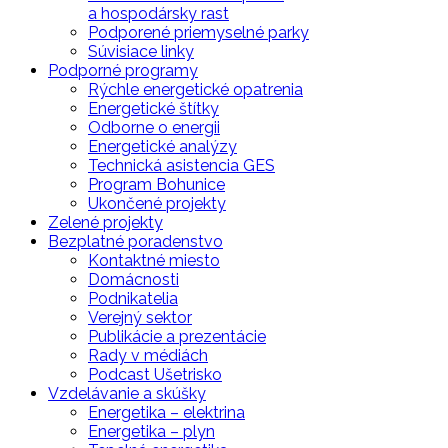
a hospodársky rast
Podporené priemyselné parky
Súvisiace linky
Podporné programy
Rýchle energetické opatrenia
Energetické štítky
Odborne o energii
Energetické analýzy
Technická asistencia GES
Program Bohunice
Ukončené projekty
Zelené projekty
Bezplatné poradenstvo
Kontaktné miesto
Domácnosti
Podnikatelia
Verejný sektor
Publikácie a prezentácie
Rady v médiách
Podcast Ušetrisko
Vzdelávanie a skúšky
Energetika – elektrina
Energetika – plyn