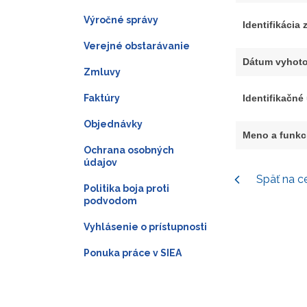
Výročné správy
Identifikácia
Verejné obstarávanie
Dátum vyhoto
Zmluvy
Faktúry
Identifikačné
Objednávky
Meno a funkc
Ochrana osobných
údajov
Späť na c
Politika boja proti
podvodom
Vyhlásenie o prístupnosti
Ponuka práce v SIEA