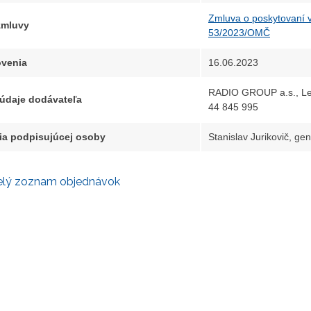
Zmluva o poskytovaní v
 zmluvy
53/2023/OMČ
venia
16.06.2023
RADIO GROUP a.s., Leš
 údaje dodávateľa
44 845 995
ia podpisujúcej osoby
Stanislav Jurikovič, gen
elý zoznam objednávok