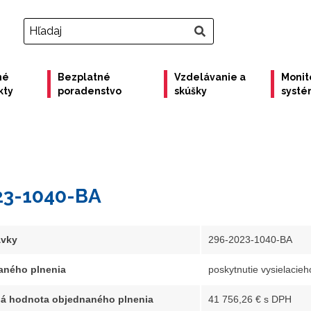
né
Bezplatné
Vzdelávanie a
Monit
kty
poradenstvo
skúšky
syst
23-1040-BA
ávky
296-2023-1040-BA
aného plnenia
poskytnutie vysielacie
á hodnota objednaného plnenia
41 756,26 € s DPH