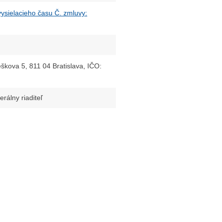
ysielacieho času Č. zmluvy:
kova 5, 811 04 Bratislava, IČO:
erálny riaditeľ