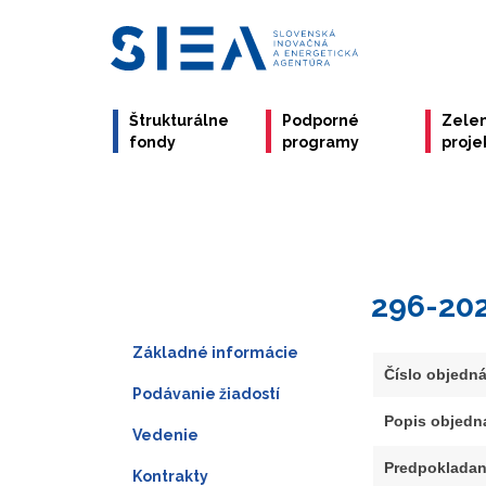
Štrukturálne
Podporné
Zele
fondy
programy
proje
296-20
Základné informácie
Číslo objedn
Podávanie žiadostí
Popis objedn
Vedenie
Predpokladan
Kontrakty