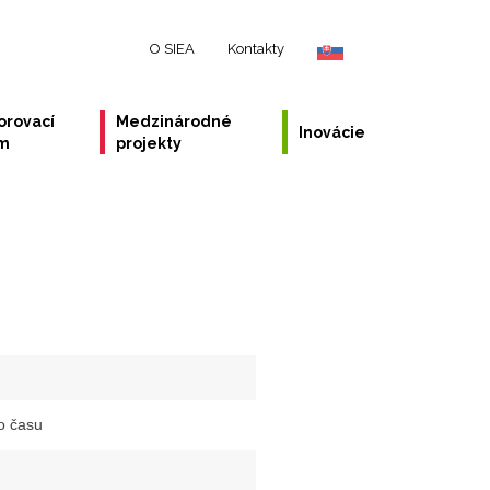
O SIEA
Kontakty
orovací
Medzinárodné
Inovácie
ém
projekty
ho času