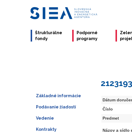
Štrukturálne
Podporné
Zele
fondy
programy
proje
212319
Základné informácie
Dátum doruče
Podávanie žiadostí
Číslo
Vedenie
Predmet
Kontrakty
Názov a sídlo