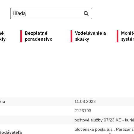
né
Bezplatné
Vzdelávanie a
Monit
kty
poradenstvo
skúšky
syst
3
nia
11.08.2023
2123193
poštové služby 07/23 KE - kurié
Slovenská pošta a.s., Partizán
 dodávateľa