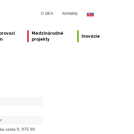
O SIEA
Kontakty
orovací
Medzinárodné
Inovácie
ém
projekty
r
ska cesta 9, 975 99