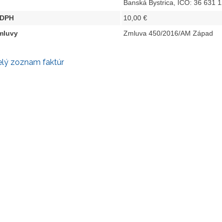
Banská Bystrica, IČO: 36 631 
 DPH
10,00 €
zmluvy
Zmluva 450/2016/AM Západ
elý zoznam faktúr