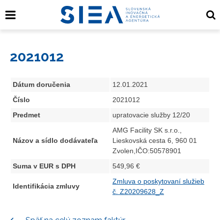
2021012
Dátum doručenia
12.01.2021
Číslo
2021012
Predmet
upratovacie služby 12/20
AMG Facility SK s.r.o.,
Názov a sídlo dodávateľa
Lieskovská cesta 6, 960 01
Zvolen,IČO:50578901
Suma v EUR s DPH
549,96 €
Zmluva o poskytovaní služieb
Identifikácia zmluvy
č. Z20209628_Z