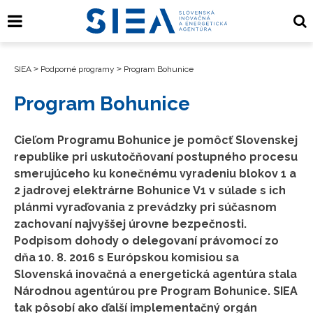
SIEA
>
Podporné programy
>
Program Bohunice
Program Bohunice
Cieľom Programu Bohunice je pomôcť Slovenskej
republike pri uskutočňovaní postupného procesu
smerujúceho ku konečnému vyradeniu blokov 1 a
2 jadrovej elektrárne Bohunice V1 v súlade s ich
plánmi vyraďovania z prevádzky pri súčasnom
zachovaní najvyššej úrovne bezpečnosti.
Podpisom dohody o delegovaní právomocí zo
dňa 10. 8. 2016 s Európskou komisiou sa
Slovenská inovačná a energetická agentúra stala
Národnou agentúrou pre Program Bohunice. SIEA
tak pôsobí ako ďalší implementačný orgán