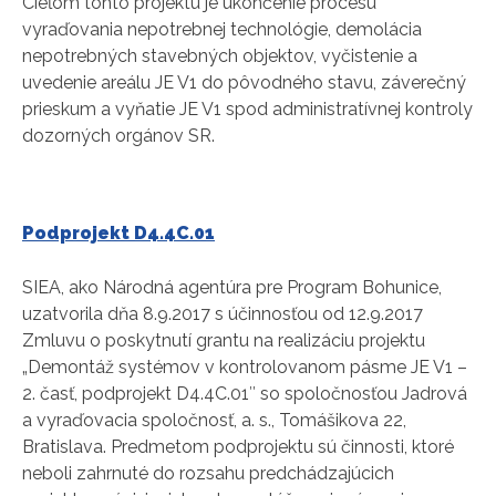
Cieľom tohto projektu je ukončenie procesu
vyraďovania nepotrebnej technológie, demolácia
nepotrebných stavebných objektov, vyčistenie a
uvedenie areálu JE V1 do pôvodného stavu, záverečný
prieskum a vyňatie JE V1 spod administratívnej kontroly
dozorných orgánov SR.
Podprojekt D4.4C.01
SIEA, ako Národná agentúra pre Program Bohunice,
uzatvorila dňa 8.9.2017 s účinnosťou od 12.9.2017
Zmluvu o poskytnutí grantu na realizáciu projektu
„Demontáž systémov v kontrolovanom pásme JE V1 –
2. časť, podprojekt D4.4C.01″ so spoločnosťou Jadrová
a vyraďovacia spoločnosť, a. s., Tomášikova 22,
Bratislava. Predmetom podprojektu sú činnosti, ktoré
neboli zahrnuté do rozsahu predchádzajúcich