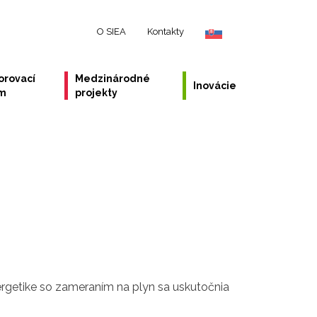
O SIEA
Kontakty
orovací
Medzinárodné
Inovácie
ém
projekty
ergetike so zameraním na plyn sa uskutočnia