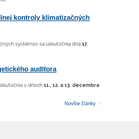
lnej kontroly klimatizačných
izačných systémov sa uskutočnia dňa
17.
getického audítora
 uskutočnia v dňoch
11., 12. a 13. decembra
Novšie články