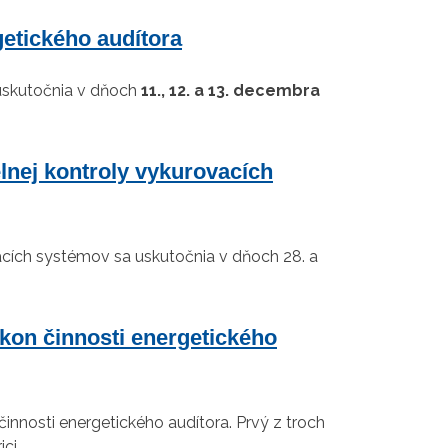
getického audítora
 uskutočnia v dňoch
11., 12. a 13. decembra
lnej kontroly vykurovacích
acích systémov sa uskutočnia v dňoch 28. a
kon činnosti energetického
innosti energetického audítora. Prvý z troch
ci.