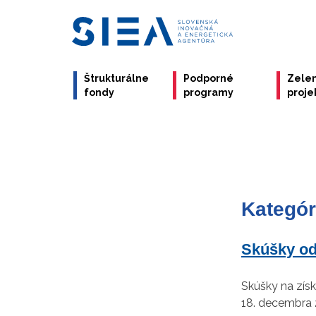
Štrukturálne
Podporné
Zele
fondy
programy
proje
Kategór
Skúšky odb
Skúšky na zís
18. decembra 2