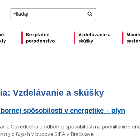
né
Bezplatné
Vzdelávanie a
Monit
kty
poradenstvo
skúšky
syst
ia:
Vzdelávanie a skúšky
ornej spôsobilosti v energetike – plyn
kanie Osvedčenia o odbornej spôsobilosti na podnikanie v en
013 o 8.30 h v budove SIEA v Bratislave.