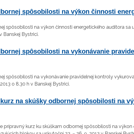
bornej spôsobilosti na výkon činnosti ener
ej spôsobilosti na výkon činnosti energetického audítora sa
v Banskej Bystrici.
bornej spôsobilosti na vykonávanie pravide
ej spôsobilosti na vykonávanie pravidelnej kontroly vykurov
013 o 8.30 h v Banskej Bystrici.
 kurz na skúšky odbornej spôsobilosti na vý
e prípravný kurz ku skúškam odbornej spôsobilosti na výkon č
ujúcich blokov sa uskutoční 23. – 26. 9. 2013 v Banskej Bystri