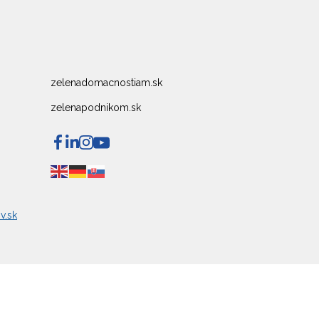
zelenadomacnostiam.sk
zelenapodnikom.sk
v.sk