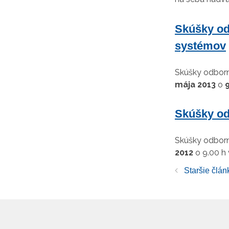
Skúšky od
systémov
Skúšky odborn
mája 2013
o
9
Skúšky od
Skúšky odborn
2012
o 9.00 h 
Staršie člán