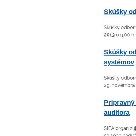
Skúšky od
Skúšky odborn
2013
o 9.00 h 
Skúšky od
systémov
Skúšky odborn
29. novembra 2
Prípravný
audítora
SIEA organizuj
na seba nadväz